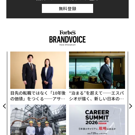
無料登録
伝
る
モ
〜
金
個
ェ
目先の転職ではなく「10年後
“泊まる”を超えて──エスパ
の価値」をつくる──アサイ
シオが描く、新しい日本のラ
ンの長期伴走型支援とは
グジュアリー（前編）