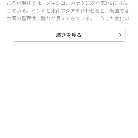
ころが現在では、メキシコ、カナダに次ぐ第3位に甘ん
じている。インドと東南アジアを合わせると、米国では
中国の重要性に陰りが見えてきている。こうした変化の
一端は、米中両国政府の敵対関係の高まりを反映してい
るが、話はそれ以上に深い。中国の敗北は、自国の発展
続きを見る
の当然の結果でもある。同国の衰退は当面続くだろう。
米商務省が最近公表した報告書は、その大きな部分を物
語っている。今年上半期の米国の輸入に占める中国の割
無料のメールマガジンに登録
合は、わずか13.3％にとどまった。これは最盛期だった
無料登録
2017年の21.6％から縮小しただけでなく、中国が世界貿
易機関（WTO）に加盟して間もなかった2003年以降、
最低の数字となった。商務省が追跡した主要10品目全て
において、昨年～今年にかけて中国の割合が縮小してい
ることが示された。過去数十年間、米中貿易の主力だっ
た玩具やゲームの輸出でさえ、米国の輸入品に占める中
伝
国の割合は低下した。特に、中国政府にとって極めて重
る
要な位置を占める電子機器分野での同国の敗北が大き
モ