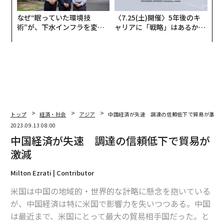
なぜ“眠っていた環境技
〈7.25(土)開催〉5年後のキ
術”が、下水インフラを変え
ャリアに「戦略」はあるか。
たのか──産総研×月島JFE
トップエグゼクティブのキャ
アクアソリューションの10年
リアに触れる1日│CAREER S
UMMIT 2026
トップ
経済・社会
アジア
中国経済が失速 調達の信頼低下で貿易が激減
2023.09.13 08:00
中国経済が失速 調達の信頼低下で貿易が
激減
Milton Ezrati | Contributor
米国は中国の地域的・世界的な計略に懸念を抱いている
が、中国経済は特に米国で影響力を失いつつある。中国
は最近まで、米国にとって最大の貿易相手国だった。と