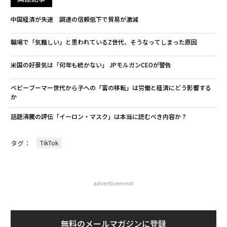
中国経済が失速 調達の信頼低下で貿易が激減
職場で「気難しい」と思われているZ世代、そうなってしまった原因
米国の好景気は「何年も続かない」 JPモルガンCEOが警告
ベビーブーマー世代から子への「富の移転」は労働と経済にどう影響する
か
話題沸騰の評伝「イーロン・マスク」は本当に読むべき内容か？
タグ：
TikTok
advertisement
無料のメールマガジンに登録