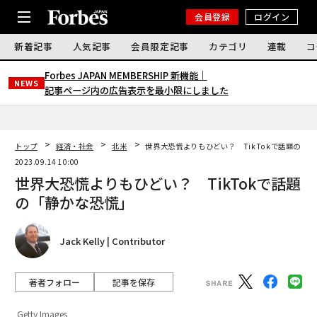
会員登録
ログイン
新着記事
人気記事
会員限定記事
カテゴリ
連載
コ
Forbes JAPAN MEMBERSHIP 新機能｜
NEWS
記事ページ内の広告表示を最小限にしました
トップ
経済・社会
北米
世界大恐慌よりもひどい？ TikTokで話題の「
2023.09.14 10:00
世界大恐慌よりもひどい？ TikTokで話題
の「静かな恐慌」
Jack Kelly | Contributor
著者フォロー
記事を保存
Getty Images