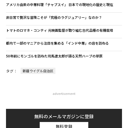
アメリカ由来の中華料理「チャプスイ」 日本での現地化の歴史と現在
非日常で贅沢な冒険こそが「究極のラグジュアリー」なのか？
トマトのロマネ・コンティ 元映画監督が取り組む古代品種の有機栽培
都内で一部のマニアから注目を集める「インド中華」の店を訪ねる
50年前にモンゴルを訪ねた司馬遼太郎が語る天然ハーブの草原
タグ：
新疆ウイグル自治区
advertisement
無料のメールマガジンに登録
無料登録