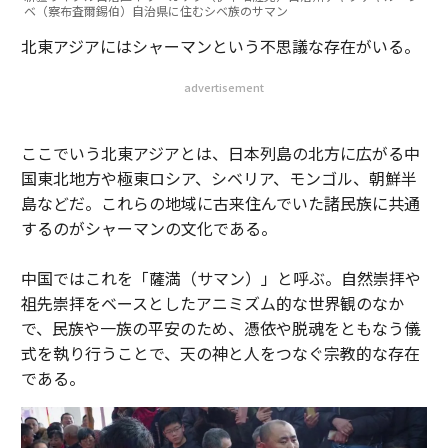
ベ（察布査爾錫伯）自治県に住むシベ族のサマン
北東アジアにはシャーマンという不思議な存在がいる。
advertisement
ここでいう北東アジアとは、日本列島の北方に広がる中
国東北地方や極東ロシア、シベリア、モンゴル、朝鮮半
島などだ。これらの地域に古来住んでいた諸民族に共通
するのがシャーマンの文化である。
中国ではこれを「薩満（サマン）」と呼ぶ。自然崇拝や
祖先崇拝をベースとしたアニミズム的な世界観のなか
で、民族や一族の平安のため、憑依や脱魂をともなう儀
式を執り行うことで、天の神と人をつなぐ宗教的な存在
である。