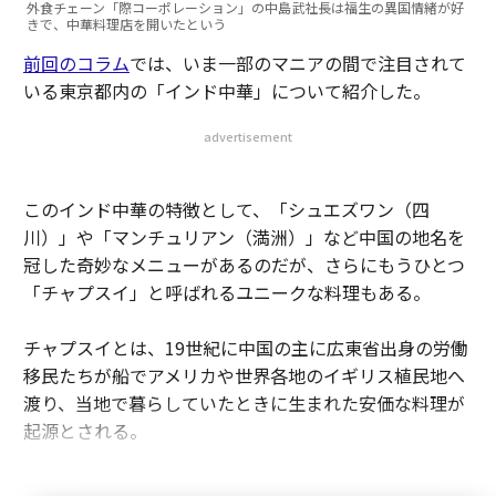
外食チェーン「際コーポレーション」の中島武社長は福生の異国情緒が好
きで、中華料理店を開いたという
前回のコラム
では、いま一部のマニアの間で注目されて
いる東京都内の「インド中華」について紹介した。
advertisement
このインド中華の特徴として、「シュエズワン（四
川）」や「マンチュリアン（満洲）」など中国の地名を
冠した奇妙なメニューがあるのだが、さらにもうひとつ
「チャプスイ」と呼ばれるユニークな料理もある。
チャプスイとは、19世紀に中国の主に広東省出身の労働
移民たちが船でアメリカや世界各地のイギリス植民地へ
渡り、当地で暮らしていたときに生まれた安価な料理が
起源とされる。