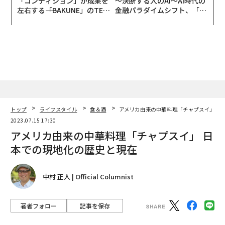
「コンディション」が成果を
〜決断する人のAI〜AI時代の
左右する――「BAKUNE」のTEN
金融パラダイムシフト、「超
TIALが支える「挑戦者の明
個別化」の核心 【MUFG×ウ
日」
ェルスナビ×PwC】
トップ
ライフスタイル
食＆酒
アメリカ由来の中華料理「チャプスイ」 日
2023.07.15 17:30
アメリカ由来の中華料理「チャプスイ」 日
本での現地化の歴史と現在
中村 正人 | Official Columnist
著者フォロー
記事を保存