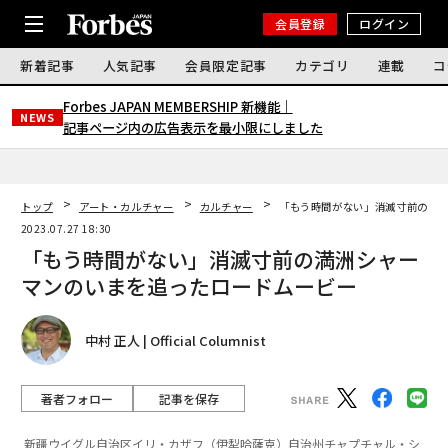
会員登録
ログイン
新着記事
人気記事
会員限定記事
カテゴリ
連載
コ
Forbes JAPAN MEMBERSHIP 新機能｜
NEWS
記事ページ内の広告表示を最小限にしました
トップ
アート・カルチャー
カルチャー
「もう時間がない」消滅寸前の満
2023.07.27 18:30
「もう時間がない」消滅寸前の満洲シャー
マンのいまを追ったロードムービー
中村 正人 | Official Columnist
著者フォロー
記事を保存
新疆ウイグル自治区イリ・カザフ（伊犁哈薩克）自治州チャプチャル・シ