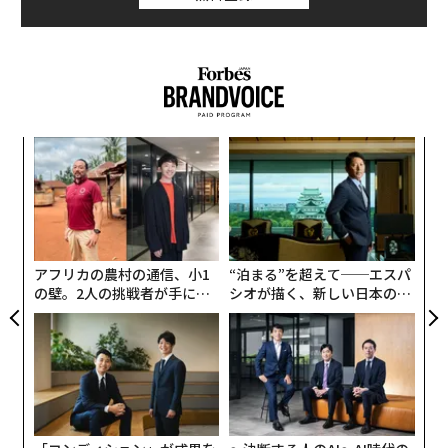
〈7
ャ
ト
〜
リア
織
UM
う
T
アフリカの農村の通信、小1
“泊まる”を超えて──エスパ
の壁。2人の挑戦者が手にし
シオが描く、新しい日本のラ
た「次なる武器」
グジュアリー（前編）