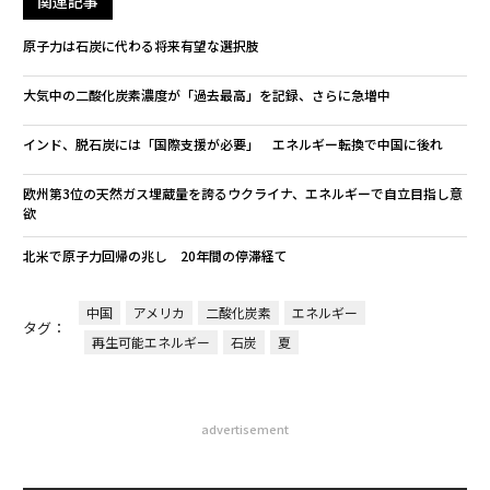
関連記事
原子力は石炭に代わる将来有望な選択肢
大気中の二酸化炭素濃度が「過去最高」を記録、さらに急増中
インド、脱石炭には「国際支援が必要」 エネルギー転換で中国に後れ
欧州第3位の天然ガス埋蔵量を誇るウクライナ、エネルギーで自立目指し意
欲
北米で原子力回帰の兆し 20年間の停滞経て
中国
アメリカ
二酸化炭素
エネルギー
タグ：
再生可能エネルギー
石炭
夏
advertisement