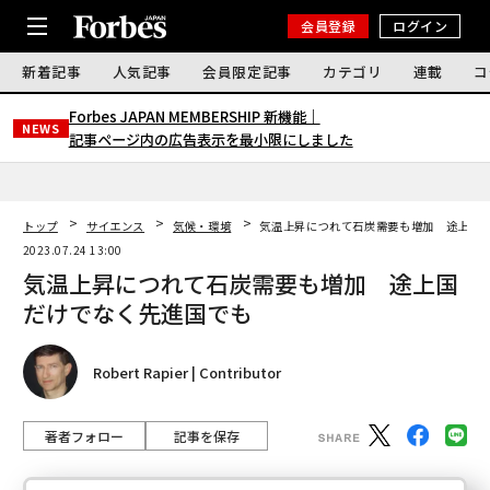
会員登録
ログイン
新着記事
人気記事
会員限定記事
カテゴリ
連載
コ
Forbes JAPAN MEMBERSHIP 新機能｜
NEWS
記事ページ内の広告表示を最小限にしました
トップ
サイエンス
気候・環境
気温上昇につれて石炭需要も増加 途上国
2023.07.24 13:00
気温上昇につれて石炭需要も増加 途上国
だけでなく先進国でも
Robert Rapier | Contributor
著者フォロー
記事を保存