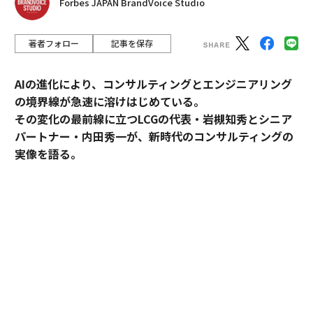
Forbes JAPAN BrandVoice Studio
著者フォロー
記事を保存
AIの進化により、コンサルティングとエンジニアリング
の境界線が急速に溶けはじめている。
その変化の最前線に立つLCGの代表・岩槻知秀とシニア
パートナー・内田秀一が、新時代のコンサルティングの
実像を語る。
コンサルティングとエンジニアリング。明確に分断され
てきたふたつの領域が、AIの進化によって急速に境界を
失いつつある。要件定義と設計さえ固まれば、AIがコー
ドを書き、テストまで完了する。提案と実装が、以前よ
り容易にできる時代だ。その変化の最前線に立つのが、
レバレジーズ・コンサルティング・グループ（LCG）
だ。代表・岩槻知秀とシニアパートナー・内田秀一が語