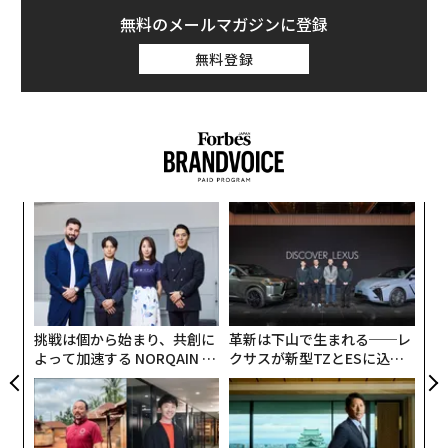
無料のメールマガジンに登録
無料登録
年後
「
サイ
3
C
伝
る
る
モ
挑戦は個から始まり、共創に
革新は下山で生まれる──レ
よって加速する NORQAIN JA
クサスが新型TZとESに込め
PAN 特別座談会
た「DISCOVER」の哲学