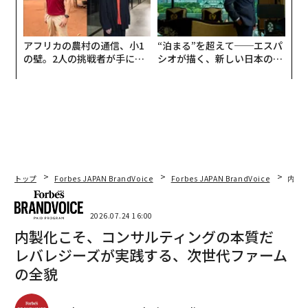
アフリカの農村の通信、小1
“泊まる”を超えて──エスパ
の壁。2人の挑戦者が手にし
シオが描く、新しい日本のラ
た「次なる武器」
グジュアリー（前編）
トップ
Forbes JAPAN BrandVoice
Forbes JAPAN BrandVoice
内製
2026.07.24 16:00
内製化こそ、コンサルティングの本質だ
レバレジーズが実践する、次世代ファーム
の全貌