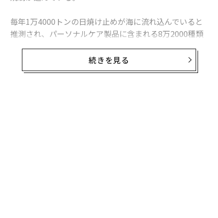
毎年1万4000トンの日焼け止めが海に流れ込んでいると
推測され、パーソナルケア製品に含まれる8万2000種類
の化学物質が海を汚染している可能性がある。
続きを見る
過去50年間で、カリブ海のサンゴ礁の約80％は、汚染・
沿岸の開発・水の温暖化により失われている。
今回は、日焼け止めとサンゴの関係や、サンゴの重要な
無料のメールマガジンに登録
役割をまとめていく。
無料登録
日焼け止めに含まれる有害物質
サンゴへの悪影響が特に懸念されている物質として「オ
キシベンゾン」と「オクチノキサート」があり、サンゴ
礁が有名な多くのビーチで禁止されている。
内
これらの化学物質が海に溶け出すことで、サンゴ礁の白
グ