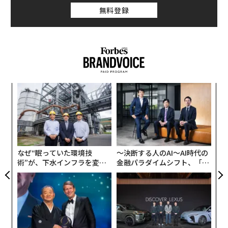
無料登録
内
グ
実
〜
全
織
う
T
なぜ“眠っていた環境技
〜決断する人のAI〜AI時代の
術”が、下水インフラを変え
金融パラダイムシフト、「超
たのか──産総研×月島JFE
個別化」の核心 【MUFG×ウ
アクアソリューションの10年
ェルスナビ×PwC】