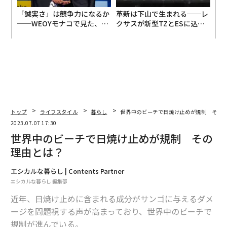
「誠実さ」は競争力になるか
革新は下山で生まれる──レ
──WEOYモナコで見た、く
クサスが新型TZとESに込め
ら寿司の経営哲学
た「DISCOVER」の哲学
トップ
ライフスタイル
暮らし
世界中のビーチで日焼け止めが規制 その
2023.07.07 17:30
世界中のビーチで日焼け止めが規制 その
理由とは？
エシカルな暮らし | Contents Partner
エシカルな暮らし 編集部
近年、日焼け止めに含まれる成分がサンゴに与えるダメ
ージを問題視する声が高まっており、世界中のビーチで
規制が進んでいる。