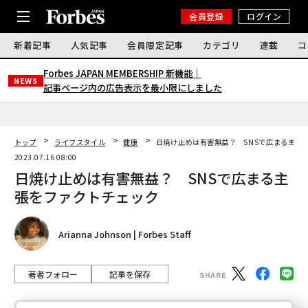
会員登録
ログイン
新着記事
人気記事
会員限定記事
カテゴリ
連載
コ
Forbes JAPAN MEMBERSHIP 新機能｜
NEWS
記事ページ内の広告表示を最小限にしました
トップ
ライフスタイル
健康
日焼け止めは有害無益？ SNSで広まる主張
2023.07.16 08:00
日焼け止めは有害無益？ SNSで広まる主
張をファクトチェック
Arianna Johnson | Forbes Staff
著者フォロー
記事を保存