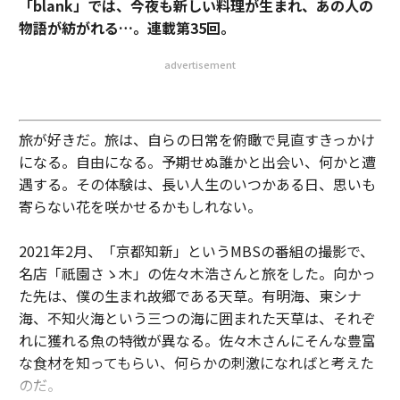
「blank」では、今夜も新しい料理が生まれ、あの人の
物語が紡がれる…。連載第35回。
advertisement
旅が好きだ。旅は、自らの日常を俯瞰で見直すきっかけ
になる。自由になる。予期せぬ誰かと出会い、何かと遭
遇する。その体験は、長い人生のいつかある日、思いも
寄らない花を咲かせるかもしれない。
2021年2月、「京都知新」というMBSの番組の撮影で、
名店「祇園さゝ木」の佐々木浩さんと旅をした。向かっ
た先は、僕の生まれ故郷である天草。有明海、東シナ
海、不知火海という三つの海に囲まれた天草は、それぞ
れに獲れる魚の特徴が異なる。佐々木さんにそんな豊富
な食材を知ってもらい、何らかの刺激になればと考えた
のだ。