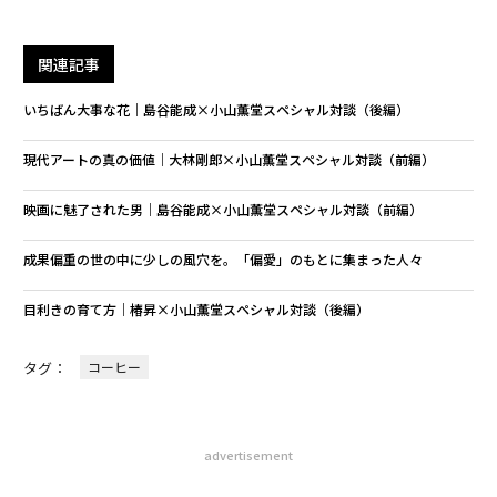
関連記事
いちばん大事な花｜島谷能成×小山薫堂スペシャル対談（後編）
現代アートの真の価値｜大林剛郎×小山薫堂スペシャル対談（前編）
映画に魅了された男｜島谷能成×小山薫堂スペシャル対談（前編）
成果偏重の世の中に少しの風穴を。「偏愛」のもとに集まった人々
目利きの育て方｜椿昇×小山薫堂スペシャル対談（後編）
タグ：
コーヒー
advertisement