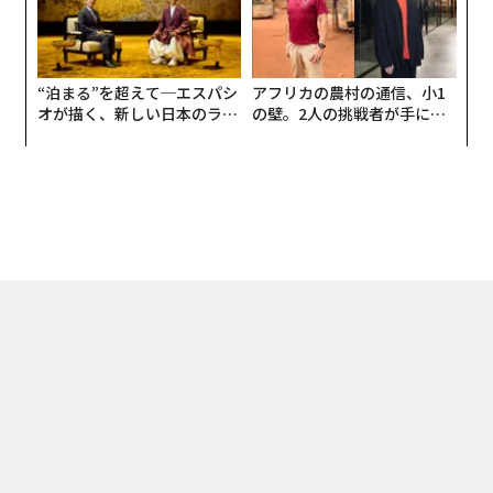
“泊まる”を超えて─エスパシ
アフリカの農村の通信、小1
オが描く、新しい日本のラグ
の壁。2人の挑戦者が手にし
ジュアリー（中編）
た「次なる武器」
トップ
ライフスタイル
食＆酒
いちばん大事な花｜島谷能成×小山薫堂ス
2023.04.08 17:00
いちばん大事な花｜島谷能成×小山薫堂ス
ペシャル対談（後編）
小山 薫堂 | Contributor