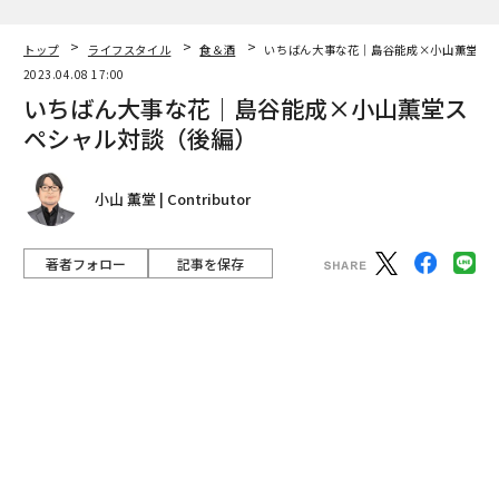
著者フォロー
記事を保存
放送作家・脚本家の小山薫堂が経営する会員制ビストロ
「blank」に、東宝代表取締役会長の島谷能成さんが訪
れました。スペシャル対談第7回（後編）。
advertisement
▷前編はこちら
島谷能成（以下、島谷）：
薫堂さんが脚本を書かれた映
画『湯道』が2月23日に公開されますね。すごいなと思
うのは、薫堂さんは「茶が道になったように、日本特有
の入浴文化も道になるかもしれない」と直感し、2015年
に「湯道」なるものを拓くじゃないですか。遊びとして