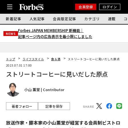
会員登録
ログイン
新着記事
人気記事
会員限定記事
カテゴリ
連載
コ
Forbes JAPAN MEMBERSHIP 新機能｜
NEWS
記事ページ内の広告表示を最小限にしました
トップ
ライフスタイル
食＆酒
ストリートコーヒーに見いだした原点
2023.07.01 17:00
ストリートコーヒーに見いだした原点
小山 薫堂 | Contributor
著者フォロー
記事を保存
放送作家・脚本家の小山薫堂が経営する会員制ビストロ