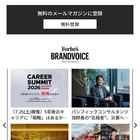
無料のメールマガジンに登録
無料登録
「
左右
T
目
日
の
ン
〈7.25(土)開催〉5年後のキ
パシフィックコンサルタンツ
ャリアに「戦略」はあるか。
技師長の"北極星"。災害への
トップエグゼクティブのキャ
無力感を乗り越え見つけた、
リアに触れる1日│CAREER S
防災一筋20年の答え
UMMIT 2026