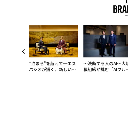
“泊まる”を超えて─エス
〜決断する人のAI〜大
パシオが描く、新しい日
模組織が挑む「AIフル
本のラグジュアリー（中
装」“使う”企業から“
編）
く”企業へ【NTTドコ
ビジネス×PwC】