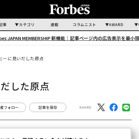
記事
カテゴリ
連載
コラムニスト
AWARD
rbes JAPAN MEMBERSHIP 新機能｜
記事ページ内の広告表示を最小
ヒーに見いだした原点
いだした原点
者フォロー
記事を保存