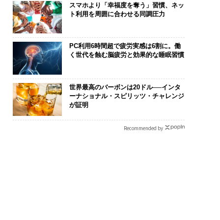
スマホより「幸福度を奪う」習慣、ネッ
ト利用を周囲に合わせる同調圧力
PC利用6時間超で疲労実感は6割に。働
化こそ、コンサルテ
目先の転職ではなく「10
伝統を礎に、
く世代を蝕む脳疲労と効果的な睡眠習慣
グの本質だ レバレ
年後の価値」をつくる─
義する 125年
ズが実践する、次世
─アサインの長期伴走型
が挑むスモー
ァームの全貌
支援とは
来
世界最高のバーボンは20ドル──インタ
ーナショナル・スピリッツ・チャレンジ
が証明
Recommended by