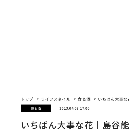
トップ
ライフスタイル
食＆酒
いちばん大事な
食＆酒
2023.04.08 17:00
いちばん大事な花｜島谷
（後編）
小山 薫堂 | Contributor
著