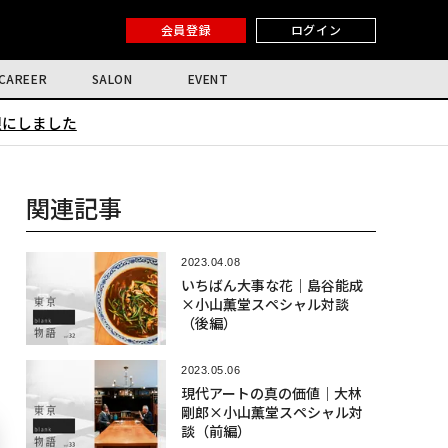
会員登録
ログイン
CAREER
SALON
EVENT
限にしました
関連記事
2023.04.08
いちばん大事な花｜島谷能成
×小山薫堂スペシャル対談
（後編）
2023.05.06
現代アートの真の価値｜大林
剛郎×小山薫堂スペシャル対
談（前編）