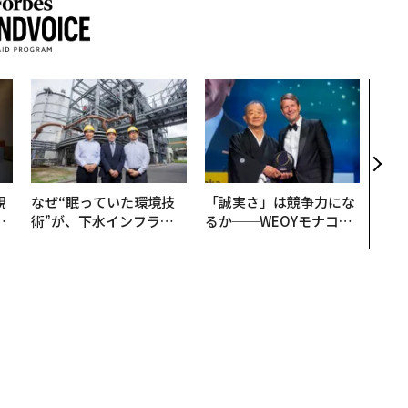
内製
ィン
ジー
代フ
規
なぜ“眠っていた環境技
「誠実さ」は競争力にな
実
術”が、下水インフラを
るか──WEOYモナコで
動
変えたのか──産総研×
見た、くら寿司の経営哲
モ
月島JFEアクアソリュー
学
ションの10年