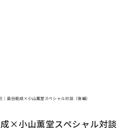
花｜島谷能成×小山薫堂スペシャル対談（後編）
能成×小山薫堂スペシャル対談
者フォロー
記事を保存