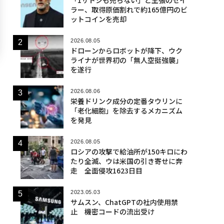
ラー、取得原価割れで約165億円のビ
ットコインを売却
2026.08.05
ドローンからロボットが降下、ウク
ライナが世界初の「無人空挺強襲」
を遂行
2026.08.06
栄養ドリンク成分の定番タウリンに
「老化細胞」を除去するメカニズム
を発見
2026.08.05
ロシアの攻撃で給油所が150キロにわ
たり全滅、ウは米国の引き寄せに奔
走 全面侵攻1623日目
2023.05.03
サムスン、ChatGPTの社内使用禁
止 機密コードの流出受け