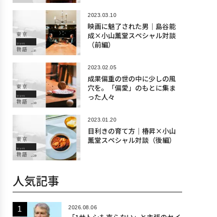
2023.03.10
映画に魅了された男｜島谷能
成×小山薫堂スペシャル対談
（前編）
2023.02.05
成果偏重の世の中に少しの風
穴を。「偏愛」のもとに集ま
った人々
2023.01.20
目利きの育て方｜椿昇×小山
薫堂スペシャル対談（後編）
人気記事
2026.08.06
「1サトシも売らない」と主張のセイ