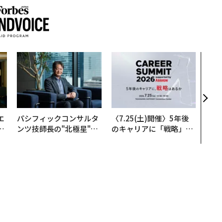
革新
─レ
Sに
R」
エ
パシフィックコンサルタ
〈7.25(土)開催〉5年後
い
ンツ技師長の"北極星"。
のキャリアに「戦略」は
災害への無力感を乗り越
あるか。トップエグゼク
え見つけた、防災一筋20
ティブのキャリアに触れ
年の答え
る1日│CAREER SUMMI
T 2026