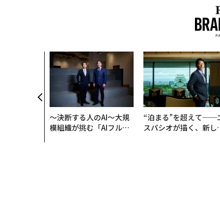
、コンサルテ
質だ レバレ
践する、次世
の全貌
〜決断する人のAI〜大規
“泊まる”を超えて──
模組織が挑む「AIフル実
スパシオが描く、新し
装」“使う”企業から“動
日本のラグジュアリー
く”企業へ【NTTドコモ
（前編）
ビジネス×PwC】