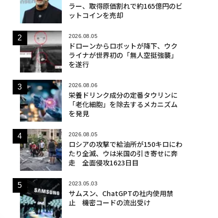
ラー、取得原価割れで約165億円のビ
ットコインを売却
2026.08.05
ドローンからロボットが降下、ウク
ライナが世界初の「無人空挺強襲」
を遂行
2026.08.06
栄養ドリンク成分の定番タウリンに
「老化細胞」を除去するメカニズム
を発見
2026.08.05
ロシアの攻撃で給油所が150キロにわ
たり全滅、ウは米国の引き寄せに奔
走 全面侵攻1623日目
2023.05.03
サムスン、ChatGPTの社内使用禁
止 機密コードの流出受け