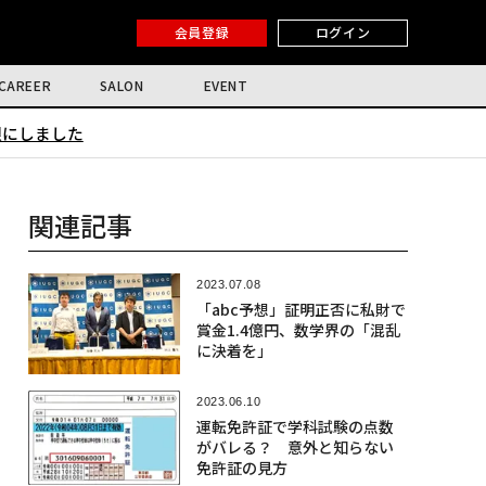
会員登録
ログイン
CAREER
SALON
EVENT
限にしました
関連記事
2023.07.08
「abc予想」証明正否に私財で
賞金1.4億円、数学界の「混乱
に決着を」
2023.06.10
運転免許証で学科試験の点数
がバレる？ 意外と知らない
免許証の見方