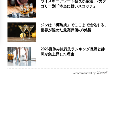
ウイスキーアワード会長が厳選、7カテ
ゴリー別「本当に旨いスコッチ」
ジンは「樽熟成」でここまで進化する、
世界が認めた最高評価の3銘柄
2026夏休み旅行先ランキング長野と静
岡が急上昇した理由
Recommended by