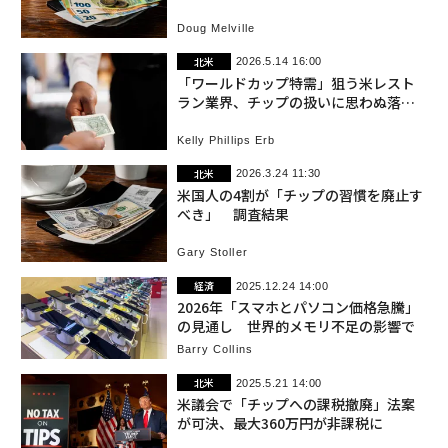
Doug Melville
北米
2026.5.14 16:00
「ワールドカップ特需」狙う米レスト
ラン業界、チップの扱いに思わぬ落と
し穴
Kelly Phillips Erb
北米
2026.3.24 11:30
米国人の4割が「チップの習慣を廃止す
べき」 調査結果
Gary Stoller
経済
2025.12.24 14:00
2026年「スマホとパソコン価格急騰」
の見通し 世界的メモリ不足の影響で
Barry Collins
北米
2025.5.21 14:00
米議会で「チップへの課税撤廃」法案
が可決、最大360万円が非課税に