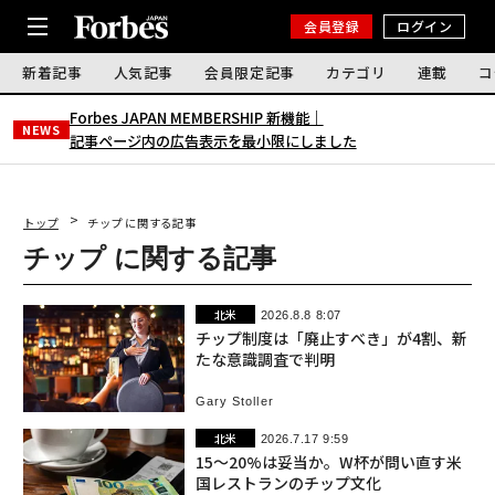
会員登録
ログイン
新着記事
人気記事
会員限定記事
カテゴリ
連載
コ
Forbes JAPAN MEMBERSHIP 新機能｜
NEWS
記事ページ内の広告表示を最小限にしました
トップ
チップ に関する記事
チップ に関する記事
北米
2026.8.8 8:07
チップ制度は「廃止すべき」が4割、新
たな意識調査で判明
Gary Stoller
北米
2026.7.17 9:59
15〜20%は妥当か。W杯が問い直す米
国レストランのチップ文化