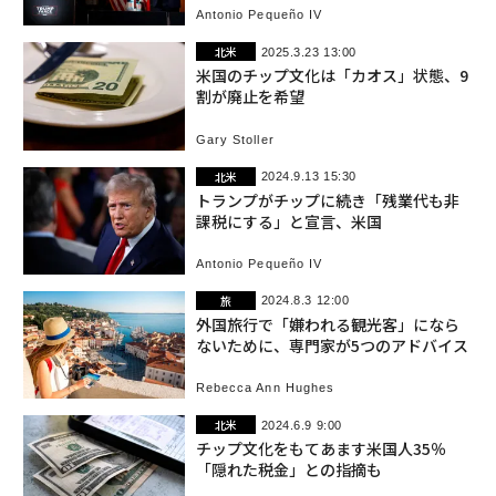
Antonio Pequeño IV
北米
2025.3.23 13:00
米国のチップ文化は「カオス」状態、9
割が廃止を希望
Gary Stoller
北米
2024.9.13 15:30
トランプがチップに続き「残業代も非
課税にする」と宣言、米国
Antonio Pequeño IV
旅
2024.8.3 12:00
外国旅行で「嫌われる観光客」になら
ないために、専門家が5つのアドバイス
Rebecca Ann Hughes
北米
2024.6.9 9:00
チップ文化をもてあます米国人35％
「隠れた税金」との指摘も