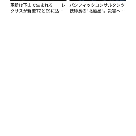
革新は下山で生まれる──レ
パシフィックコンサルタンツ
クサスが新型TZとESに込め
技師長の"北極星"。災害への
た「DISCOVER」の哲学
無力感を乗り越え見つけた、
防災一筋20年の答え
翻訳＝高橋信夫
2026年9月号発売中
最新号の購入はこちらから
メンバーシップに登録する