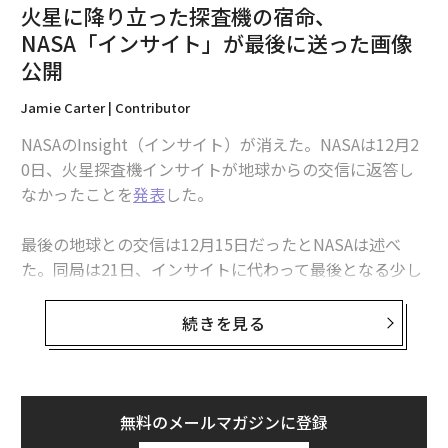
火星に降り立った探査機の宿命、
NASA「インサイト」が最後に送った画像
公開
Jamie Carter | Contributor
NASAのInsight（インサイト）が消えた。NASAは12月2
0日、火星探査機インサイトが地球からの交信に返答し
なかったことを
発表
した。
最後の地球との交信は12月15日だったとNASAは述べ
た。同局は21日、インサイトに代わって最後となる少し
感傷的な
ツイート
を行い、現在は「dead bus（燃料切れ
で動かないバス）」であると
宣言
した。
続きを見る
つまり12月11日に送られてきた
これらの写真
は、史上最
高の「火震」検知器が、ゆっくりと、しかし確実に赤い
土に覆われていくその最後の姿となった。
無料のメールマガジンに登録