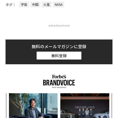
タグ：
宇宙
中国
火星
NASA
advertisement
無料のメールマガジンに登録
無料登録
〈7
ャ
ト
〜
リア
金
UM