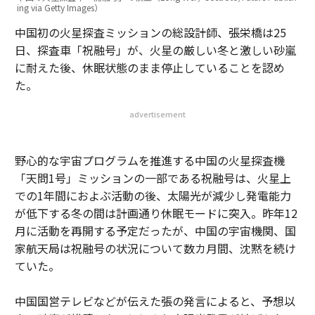
ing via Getty Images）
中国初の火星探査ミッションの総設計師、張栄橋は25
日、探査車「祝融号」が、火星の厳しい冬と激しい砂嵐
に耐えた後、休眠状態のまま停止していることを認め
た。
advertisement
野心的な宇宙プログラムを推進する中国の火星探査機
「天問1号」ミッションの一部である祝融号は、火星上
での1年間におよぶ活動の後、太陽光が減少し発電能力
が低下する冬の間は計画通り休眠モードに突入。昨年12
月に活動を再開する予定だったが、中国の宇宙機関、国
家航天局は祝融号の状況について数カ月間、沈黙を続け
ていた。
中国国営テレビなどが伝えた張の発言によると、予想以