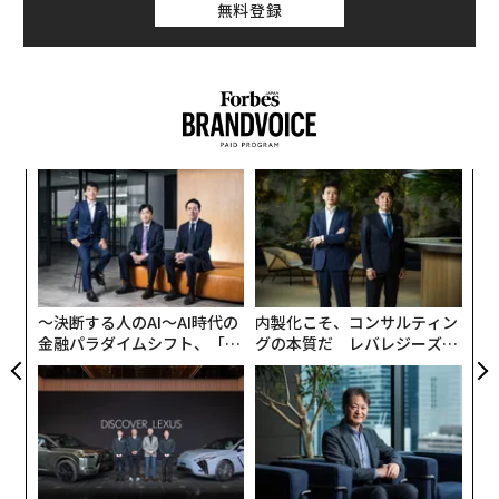
無料登録
ア
の
た
伝
る
モ
〜決断する人のAI〜AI時代の
内製化こそ、コンサルティン
金融パラダイムシフト、「超
グの本質だ レバレジーズが
個別化」の核心 【MUFG×ウ
実践する、次世代ファームの
ェルスナビ×PwC】
全貌