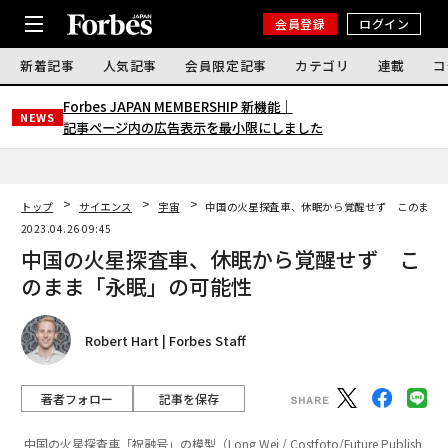
会員登録
ログイン
新着記事
人気記事
会員限定記事
カテゴリ
連載
コ
Forbes JAPAN MEMBERSHIP 新機能｜
NEWS
記事ページ内の広告表示を最小限にしました
トップ
サイエンス
宇宙
中国の火星探査車、休眠から覚醒せず このまま
2023.04.26 09:45
中国の火星探査車、休眠から覚醒せず こ
のまま「永眠」の可能性
Robert Hart | Forbes Staff
著者フォロー
記事を保存
中国の火星探査車「祝融号」の模型（Long Wei / Costfoto/Future Publish