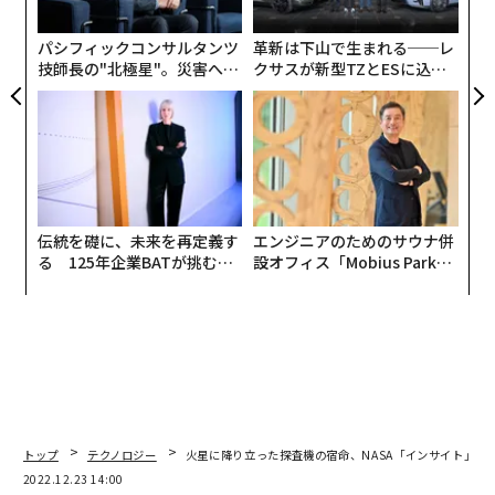
個
ェ
パシフィックコンサルタンツ
革新は下山で生まれる──レ
技師長の"北極星"。災害への
クサスが新型TZとESに込め
無力感を乗り越え見つけた、
た「DISCOVER」の哲学
防災一筋20年の答え
伝統を礎に、未来を再定義す
エンジニアのためのサウナ併
る 125年企業BATが挑むス
設オフィス「Mobius Park」
モークレスな未来
がオープン──タマディック
が健康経営を徹底する理由
トップ
テクノロジー
火星に降り立った探査機の宿命、NASA「インサイト」が
2022.12.23 14:00