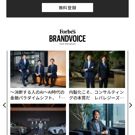
無料登録
ア
の
た
伝
る
モ
〜決断する人のAI〜AI時代の
内製化こそ、コンサルティン
金融パラダイムシフト、「超
グの本質だ レバレジーズが
個別化」の核心 【MUFG×ウ
実践する、次世代ファームの
ェルスナビ×PwC】
全貌