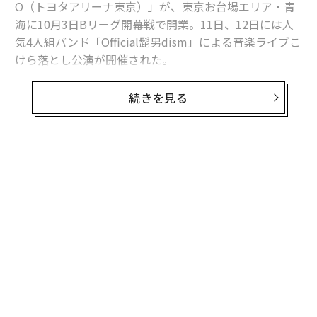
O（トヨタアリーナ東京）」が、東京お台場エリア・青
海に10月3日Bリーグ開幕戦で開業。11日、12日には人
気4人組バンド「Official髭男dism」による音楽ライブこ
けら落とし公演が開催された。
男子プロバスケットボールBリーグB1のアルバルク東京
続きを見る
のホームアリーナで、収容客数は約1万人（音楽興行時
は約8千人）。りんかい線・東京テレポート駅、ゆりか
もめ・青海駅から徒歩4〜5分というアクセスを誇り、初
年度は貸館を含めて稼働率ほぼ100％、150万人程度の集
客を見込んでいる。
周辺地域では、東京都が臨海副都心の新たなランドマー
クとして整備を進める世界最大級の噴水「ODAIBAファ
ウンテン（仮称）」（2026年3月完成予定）や、テレビ
朝日が建設中の複合型エンタテインメント施設「TOKYO
DREAM PARK」（2026年3月27日開業）、コナミグルー
プの次世代研究開発拠点・複合施設「コナミクリエイテ