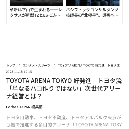
革新は下山で生まれる──レ
パシフィックコンサルタンツ
クサスが新型TZとESに込め
技師長の"北極星"。災害への
た「DISCOVER」の哲学
無力感を乗り越え見つけた、
防災一筋20年の答え
トップ
エンタメ・スポーツ
TOYOTA ARENA TOKYO 好発進 トヨタ
2025.11.18 10:15
TOYOTA ARENA TOKYO 好発進 トヨタ流
「単なるハコ作りではない」次世代アリー
ナ経営とは？
Forbes JAPAN 編集部
トヨタ自動車、トヨタ不動産、トヨタアルバルク東京が
協働で推進する多目的アリーナ「TOYOTA ARENA TOKY