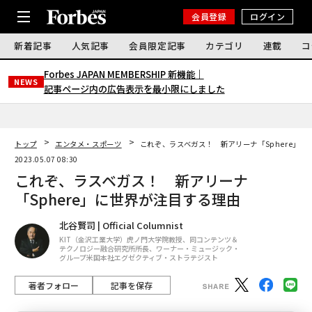
会員登録
ログイン
新着記事
人気記事
会員限定記事
カテゴリ
連載
コ
Forbes JAPAN MEMBERSHIP 新機能｜
NEWS
記事ページ内の広告表示を最小限にしました
トップ
エンタメ・スポーツ
これぞ、ラスベガス！ 新アリーナ「Sphere」
2023.05.07 08:30
これぞ、ラスベガス！ 新アリーナ
「Sphere」に世界が注目する理由
北谷賢司 | Official Columnist
KIT（金沢工業大学）虎ノ門大学院教授、同コンテンツ＆
テクノロジー融合研究所所長、ワーナー・ミュージック・
グループ米国本社エグゼクティブ・ストラテジスト
著者フォロー
記事を保存