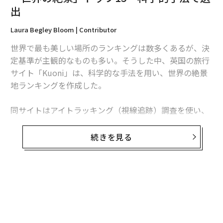
出
Laura Begley Bloom | Contributor
世界で最も美しい場所のランキングは数多くあるが、決
定基準が主観的なものも多い。そうした中、英国の旅行
サイト「Kuoni」は、科学的な手法を用い、世界の絶景
地ランキングを作成した。
同サイトはアイトラッキング（視線追跡）調査を使い、
自然の美しさで知られる世界各地の景勝地を、人間の目
にとっての魅力度で順位付けした。グランドキャニオン
続きを見る
やモルディブなど50カ所の画像を見せられた参加者の視
線を、人工知能（AI）技術を使い追跡して、どの画像が
最も長く目に留まったかを調べた。
その結果、世界で最も美しい場所とされたのは、カナダ
のペイト湖だ。この湖は、壮観な山々に囲まれたネオン
ブルーの水面の美しさで知られる。2位には、モルディ