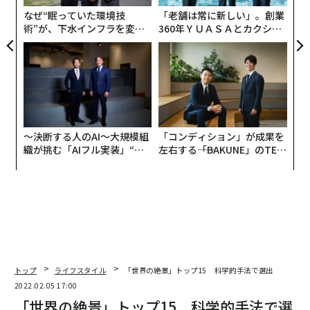
ートは体力的に厳しいものではないため、子ども連れで
なぜ“眠っていた環境技
「老舗は常に新しい」。創業
も大丈夫だ。難易度を上げたければ、シエラ・デ・ウマ
術”が、下水インフラを変え
360年ＹＵＡＳＡとカクシン
に向かうアラブの階段を利用することもできる。このコ
たのか──産総研×月島JFE
CEO田尻望が語る、AIを超え
アクアソリューションの10年
る人の価値
ースは人が少なく、渓谷の素晴らしい空中散歩を楽しむ
のに最適だ。
モンセラートで山を制覇する
スペイン北東部カタルーニャ州バルセロナ近郊のモンセ
〜決断する人のAI〜大規模組
「コンディション」が成果を
ラートの山々には数多くのハイキングコースがあり、周
織が挑む「AIフル実装」“使
左右する――「BAKUNE」のTEN
う”企業から“動く”企業へ【N
TIALが支える「挑戦者の明
辺の見事な田園風景を見渡すことができる。「聖なる
TTドコモビジネス×PwC】
日」
山」とも呼ばれるこの山塊は、バルセロナから60キロも
離れていない。
トップ
ライフスタイル
「世界の絶景」トップ15 科学的手法で選出
2022.02.05 17:00
「世界の絶景」トップ15 科学的手法で選