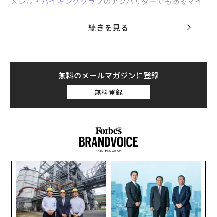
メレル・ハイキングクラブ
のアンバサダーでもあるマイ
グア・オヘダ・ペレスは、その多くを実際に歩いたこと
がある。ペレスは「スペインは多様な景観を持つ国で、
続きを見る
春の季節にはハイキングや散策に最高の機会を与えてく
れる」と語る。本稿では、ペレスが選ぶ「春に試したい
絶景ルート」を紹介しよう。
無料のメールマガジンに登録
カミニート・デル・レイの空中散歩に挑戦する
無料登録
スペイン南部アンダルシア州マラガにあるカミニート・
デル・レイは狭い峡谷に沿って続く、息をのむようなハ
イキングコースだ。この小道は最近修復され、現在では
スペインで最も爽快で絵になるルートの一つとされてい
る。
「
この壮大な空中散歩の小道は、ガイタネス峡谷の絶壁に
─
沿って100メートルの高さに吊り下げられているため、
ら
“
残念ながら目まいのある人には向かない。道幅が1メー
オ
トルに満たない箇所もある。とはいえ、全長3キロのル
ジ