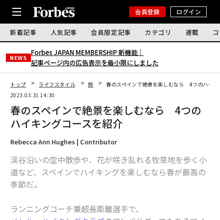
会員登録
ログイン
新着記事
人気記事
会員限定記事
カテゴリ
連載
コ
Forbes JAPAN MEMBERSHIP 新機能｜
NEWS
記事ページ内の広告表示を最小限にしました
トップ
ライフスタイル
旅
春のスペインで絶景を楽しむなら 4つのハイキ
2023.03.31 14:30
春のスペインで絶景を楽しむなら 4つの
ハイキングコースを紹介
Rebecca Ann Hughes | Contributor
渓谷沿いの空中散歩や、花が咲き乱れる牧草地を歩く小
道など、スペインでハイキングを楽しむなら春が最高の
季節だ。
ランニングコーチ兼超長距離選手で、