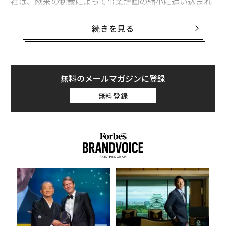
社は、欧米の制裁によって事業計画の縮小に追い込まれ
た。欧米人がモスクワやサンクトペテルブルクを拠点と
する銀行を通して事業を行うことは、今や不可能に等し
続きを見る
い。制裁は痛いほど効いているのだ。
モスクワに本拠を置くチニコフ銀行の元幹部で、2022年
半ばに同社を離れメキシコに移住したネリ・トラルドは
無料のメールマガジンに登録
「制裁のせいで、世界中の銀行や企業がロシアに拠点を
無料登録
置く相手やその関係者との取引に極端なほど慎重になっ
ており、常に多くの質問をしている」と証言する。「銀
行はロシア国内外での決済を処理したり承認したりする
ことはなく、外国の取引先が実際の法律よりもはるかに
厳しいコンプライアンス基準を自ら課していることがよ
くある」という。こうしたかたちで、制裁はロシアの金
革
融機関を苦しめているのだ。
ク
た「
【
に
が