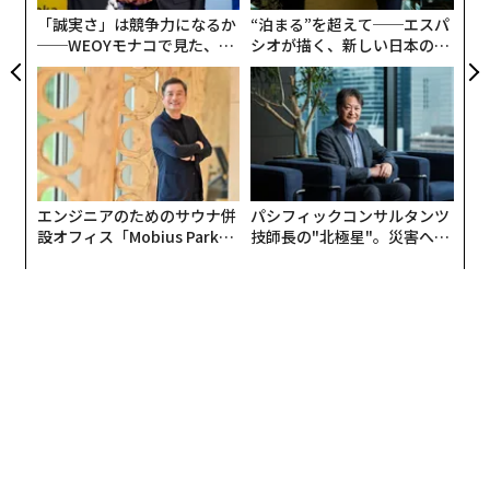
わ
「誠実さ」は競争力になるか
“泊まる”を超えて──エスパ
──WEOYモナコで見た、く
シオが描く、新しい日本のラ
ら寿司の経営哲学
グジュアリー（前編）
エンジニアのためのサウナ併
パシフィックコンサルタンツ
設オフィス「Mobius Park」
技師長の"北極星"。災害への
がオープン──タマディック
無力感を乗り越え見つけた、
が健康経営を徹底する理由
防災一筋20年の答え