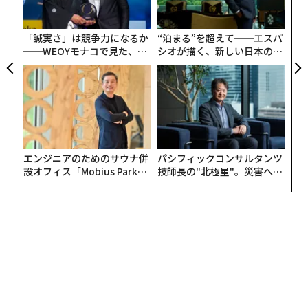
に
が
わ
「誠実さ」は競争力になるか
“泊まる”を超えて──エスパ
──WEOYモナコで見た、く
シオが描く、新しい日本のラ
ら寿司の経営哲学
グジュアリー（前編）
エンジニアのためのサウナ併
パシフィックコンサルタンツ
設オフィス「Mobius Park」
技師長の"北極星"。災害への
がオープン──タマディック
無力感を乗り越え見つけた、
が健康経営を徹底する理由
防災一筋20年の答え
翻訳＝遠藤康子/ガリレオ・編集＝遠藤宗生