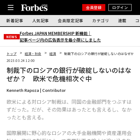
会員登録
ログイン
新着記事
人気記事
会員限定記事
カテゴリ
連載
コ
Forbes JAPAN MEMBERSHIP 新機能｜
NEWS
記事ページ内の広告表示を最小限にしました
トップ
経済・社会
経済
制裁下のロシアの銀行が破綻しないのはなぜか？
2023.03.24 12:00
制裁下のロシアの銀行が破綻しないのはな
ぜか？ 欧米で危機相次ぐ中
Kenneth Rapoza | Contributor
欧米による対ロシア制裁は、同国の金融部門をつぶすは
ずだった。だが、その効果はあったとも言えるし、なか
ったとも言える。
国際展開に野心的なロシアの大手金融機関や資産運用会