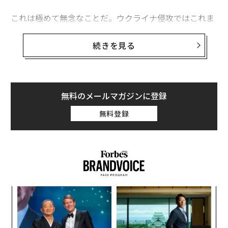
対ロシア制裁がほとんど成果を生んでいない理由
これは極めて無念なことだ。ウクライナ侵攻ではこれま
でに30万人もの命が失われているとも推定される中、制
米シリコンバレー銀行の破綻について知っておくべきこと
裁が何の助けにもなっていないのだ。
続きを見る
ロシア富豪デリパスカ、国の資金が来年尽きる可能性を警告
筆者は最近、米国公共ラジオ放送（NPR）デトロイト局
UBSが買収のクレディ・スイス株価、60％下落
の番組に出演し、侵攻開始直後に米誌タイムに寄稿した
記事「Why Sanctions on Russia Won’t Work（対ロシア
無料のメールマガジンに登録
プーチンの本当の資産額はいくらなのか？
制裁が効果を生まない理由）」で訴えた主張に基づい
無料登録
て、制裁に関する疑問に答えた。
タグ：
ロシア
銀行
advertisement
革
ク
た「
【