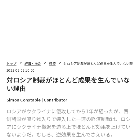
翻訳・編集＝安藤清香
2026年9月号発売中
トップ
経済・社会
経済
対ロシア制裁がほとんど成果を生んでいない理由
2023.03.05 10:00
最新号の購入はこちらから
対ロシア制裁がほとんど成果を生んでいな
い理由
メンバーシップに登録する
Simon Constable | Contributor
ロシアがウクライナに侵攻してから1年が経ったが、西
側諸国が鳴り物入りで導入した一連の経済制裁は、ロシ
アにウクライナ撤退を迫る上でほとんど効果を上げてい
関連記事
ないようだ。むしろ、逆効果を生んでさえいる。