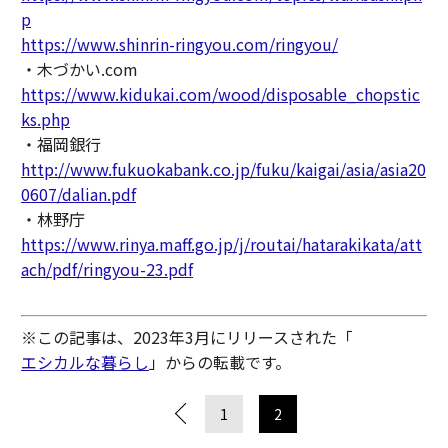
p
https://www.shinrin-ringyou.com/ringyou/
・木づかい.com
https://www.kidukai.com/wood/disposable_chopstic
ks.php
・福岡銀行
http://www.fukuokabank.co.jp/fuku/kaigai/asia/asia20
0607/dalian.pdf
・林野庁
https://www.rinya.maff.go.jp/j/routai/hatarakikata/att
ach/pdf/ringyou-23.pdf
※この記事は、2023年3月にリリースされた「
エシカルな暮らし
」からの転載です。
1
2