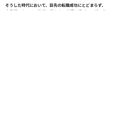
そうした時代において、目先の転職成功にとどまらず、
中長期のキャリア形成に伴走する支援を掲げるのがアサ
インだ。
その支援を体現するのが、卓越した実績と高い専門性を
備えたごく限られた人材にのみ与えられる役割「アソシ
エイトプリンシパル」である。今回は、その役割を担う
松井孝太郎と多田有花に、キャリアに寄り添い続ける覚
悟と支援哲学を聞いた。
全社の支援品質向上を牽引する「アソシエイト
プリンシパル」
少子高齢化による人材不足やキャリア観の多様化を背景
に、転職市場は流動化している。アサインが提供するの
は、目先の転職成功ではなく、5年後、10年後のキャリ
ア実現を見据えた支援だ。同社のアソシエイトプリンシ