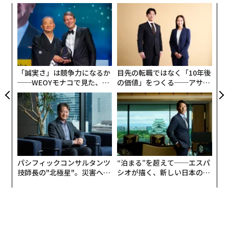
挑
よっ
PA
〜
織
う
T
「誠実さ」は競争力になるか
目先の転職ではなく「10年後
──WEOYモナコで見た、く
の価値」をつくる──アサイ
ら寿司の経営哲学
ンの長期伴走型支援とは
パシフィックコンサルタンツ
“泊まる”を超えて──エスパ
技師長の"北極星"。災害への
シオが描く、新しい日本のラ
無力感を乗り越え見つけた、
グジュアリー（前編）
防災一筋20年の答え