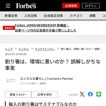
会員登録
ログイン
新着記事
人気記事
会員限定記事
カテゴリ
連載
コ
Forbes JAPAN MEMBERSHIP 新機能｜
NEWS
記事ページ内の広告表示を最小限にしました
トップ
ビジネス
サステナビリティ
割り箸は、環境に悪いのか？ 誤解しが
2023.03.25 09:00
割り箸は、環境に悪いのか？ 誤解しがちな
事実
エシカルな暮らし | Contents Partner
エシカルな暮らし 編集部
著者フォロー
記事を保存
輸入の割り箸はサステナブルなのか