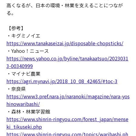
高くなるが、日本の環境・林業を支えることにつなが
る。
【参考】
・キグミノイエ
https://www.tanakaseizai.jp/disposable-chopsticks/
・Yahoo！ニュース
https://news.yahoo.co.jp/byline/tanakaatsuo/2023031
3-00340999
・マイナビ農業
https://agri.mynavi.jp/2018_10_08_42465/#toc-3
・奈良県
https://www3.pref.nara.jp/naranoki/magazine/nara-yos
hinowaribashi/
・森林・林業学習館
https://www.shinrin-ringyou.com/forest_japan/mense
ki_tikuseki.php
https://www.shinrin-ringyou.com/topics/waribashi.ph