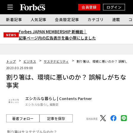
会員登録
ログイン
新着記事
人気記事
会員限定記事
カテゴリ
連載
コ
Forbes JAPAN MEMBERSHIP 新機能｜
NEWS
記事ページ内の広告表示を最小限にしました
トップ
ビジネス
サステナビリティ
割り箸は、環境に悪いのか？ 誤解しが
2023.03.25 09:00
割り箸は、環境に悪いのか？ 誤解しがちな
事実
エシカルな暮らし | Contents Partner
エシカルな暮らし 編集部
著者フォロー
記事を保存
割り箸はサステナブルなのか？