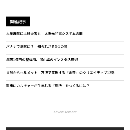
関連記事
大量廃棄に土砂災害も 太陽光発電システムの闇
バナナで病気に？ 知られざる3つの闇
年商1億円の整体師、湯山卓のインスタ活用術
貝殻からヘルメット 万博で実現する「未来」のクリエイティブ12選
都市にカルチャーが生まれる「場所」をつくるには？
advertisement