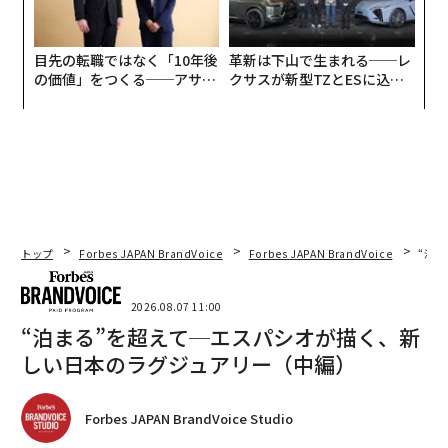
目先の転職ではなく「10年後
革新は下山で生まれる──レ
の価値」をつくる──アサイ
クサスが新型TZとESに込め
ンの長期伴走型支援とは
た「DISCOVER」の哲学
トップ
Forbes JAPAN BrandVoice
Forbes JAPAN BrandVoice
“泊
2026.08.07 11:00
“泊まる”を超えて─エスパシオが描く、新
しい日本のラグジュアリー（中編）
Forbes JAPAN BrandVoice Studio