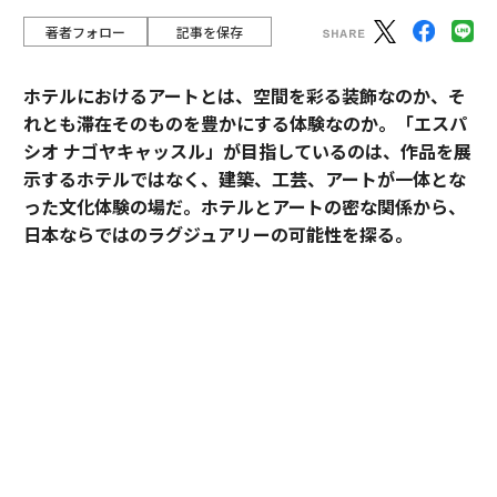
著者フォロー
記事を保存
ホテルにおけるアートとは、空間を彩る装飾なのか、そ
れとも滞在そのものを豊かにする体験なのか。「エスパ
シオ ナゴヤキャッスル」が目指しているのは、作品を展
示するホテルではなく、建築、工芸、アートが一体とな
った文化体験の場だ。ホテルとアートの密な関係から、
日本ならではのラグジュアリーの可能性を探る。
「エスパシオ」にアートが必要な理由
ホテルやオフィス、商業施設のパブリックスペースにア
ートピースが置かれることは、もはや珍しくない。空間
に彩りを添え、訪れる人の目を楽しませる。そんな役割
を担う作品も少なくないだろう。
だが、「エスパシオ ナゴヤキャッスル」におけるアート