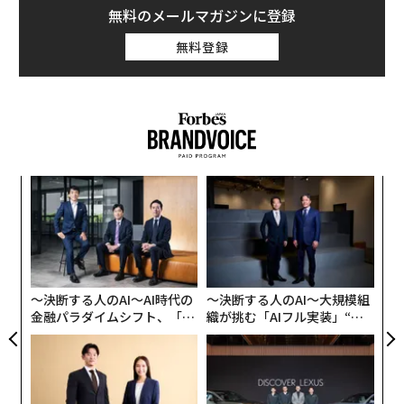
無料のメールマガジンに登録
無料登録
小1
エ
にし
チ
ェ
伝
る
モ
〜決断する人のAI〜AI時代の
〜決断する人のAI〜大規模組
金融パラダイムシフト、「超
織が挑む「AIフル実装」“使
個別化」の核心 【MUFG×ウ
う”企業から“動く”企業へ【N
ェルスナビ×PwC】
TTドコモビジネス×PwC】