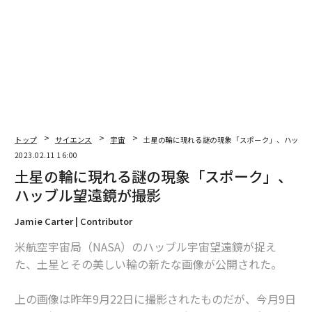
翻訳＝高橋信夫・編集＝遠藤宗生
2026年9月号発売中
最新号の購入はこちらから
トップ
サイエンス
宇宙
土星の輪に現れる謎の現象「スポーク」、ハッブ
2023.02.11 16:00
メンバーシップに登録する
土星の輪に現れる謎の現象「スポーク」、
ハッブル望遠鏡が撮影
Jamie Carter | Contributor
米航空宇宙局（NASA）のハッブル宇宙望遠鏡が捉え
関連記事
た、土星とその美しい輪の新たな画像が公開された。
土星の輪に現れる謎の現象「スポーク」、ハッブル望遠鏡が撮影
上の画像は昨年9月22日に撮影されたものだが、今月9日
太陽系に7個目の「輪を持つ天体」 定説覆す発見に天文学界困惑