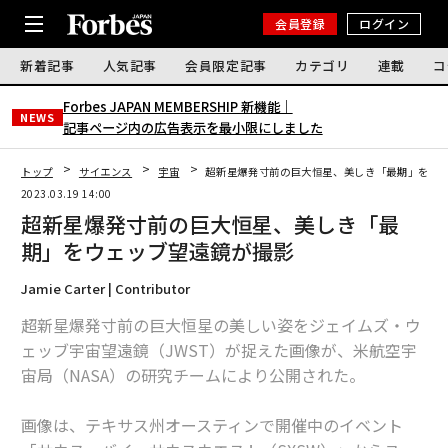
会員登録
ログイン
新着記事
人気記事
会員限定記事
カテゴリ
連載
コ
Forbes JAPAN MEMBERSHIP 新機能｜
NEWS
記事ページ内の広告表示を最小限にしました
トップ
サイエンス
宇宙
超新星爆発寸前の巨大恒星、美しき「最期」をウ
2023.03.19 14:00
超新星爆発寸前の巨大恒星、美しき「最
期」をウェッブ望遠鏡が撮影
Jamie Carter | Contributor
超新星爆発寸前の巨大恒星の美しい姿をジェイムズ・ウ
ェッブ宇宙望遠鏡（JWST）が捉えた画像が、米航空宇
宙局（NASA）の研究チームにより公開された。
画像は、テキサス州オースティンで開催中のイベント