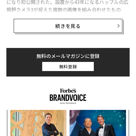
になり初公開された。設置から43年になるハッブルの広
視野カメラ3が捉えた複数の画像を組み合わせたもの
ウェッブの次は？ NASAが計画する次世代宇宙望遠鏡3基
で、土星の「B輪」の左側にはしみのようなものが見え
る。
太陽の一部が「剥がれ落ちた」？ プロミネンスが渦巻く
続きを見る
「金網製の望遠鏡」でビッグバンの謎に挑む科学者たち
土星には複数の輪があり「B輪」が最も大きく最も明る
い。画像のしみは「スポーク」と呼ばれる謎のちり粒子
タグ：
宇宙
ジェイムズ・ウェッブ宇宙望遠鏡/JWST
の集まりで、電気的な擾乱（じょうらん）によって作ら
無料のメールマガジンに登録
れると考えられている。見る角度によって、明るくも暗
無料登録
くも映る。
advertisement
義す
パ
むス
技
無
─レ
ア
防
込め
の