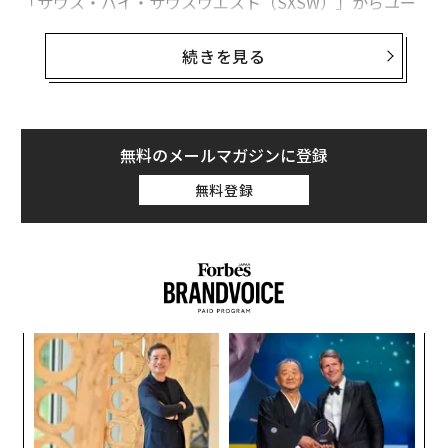
「サウス・バイ・サウスウエスト（SXSW）」からユー
チューブでライブ中継された
基調講演
「Unfold The Uni
verse」で公開されたもので、地球から約1万5000光年離
続きを見る
れたウォルフ・ライエ星「WR 124」が捉えられてい
る。この恒星は太陽の30倍の質量を持つため、その寿命
は短い。
無料のメールマガジンに登録
ウォルフ・ライエ星は、天の川銀河で最も質量の大きい
無料登録
恒星の一種で、これまでに500回しか観測されていな
い。存在するのは数百万年のみ（宇宙時間にとってはほ
んの一瞬だ）で、寿命が尽きる時には壮大な超新星爆発
を起こすと考えられている。
義す
パ
むス
技
無
─レ
ア
防
込め
の
た