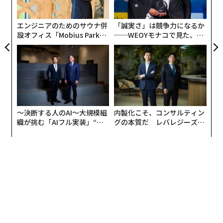
た
エンジニアのためのサウナ併
「誠実さ」は競争力になるか
設オフィス「Mobius Park」
──WEOYモナコで見た、く
がオープン──タマディック
ら寿司の経営哲学
が健康経営を徹底する理由
〜決断する人のAI〜大規模組
内製化こそ、コンサルティン
織が挑む「AIフル実装」“使
グの本質だ レバレジーズが
う”企業から“動く”企業へ【N
実践する、次世代ファームの
TTドコモビジネス×PwC】
全貌
翻訳＝高橋信夫