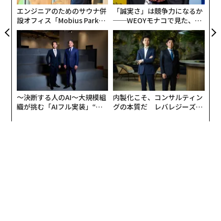
エンジニアのためのサウナ併
「誠実さ」は競争力になるか
設オフィス「Mobius Park」
──WEOYモナコで見た、く
がオープン──タマディック
ら寿司の経営哲学
が健康経営を徹底する理由
〜決断する人のAI〜大規模組
内製化こそ、コンサルティン
織が挑む「AIフル実装」“使
グの本質だ レバレジーズが
う”企業から“動く”企業へ【N
実践する、次世代ファームの
TTドコモビジネス×PwC】
全貌