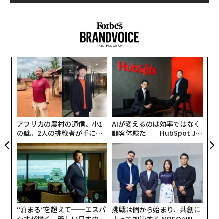
〜
織
う
〈7
T
ャ
ト
リア
アフリカの農村の通信、小1
AIが変えるのは効率ではなく
UM
の壁。2人の挑戦者が手にし
顧客体験だ──HubSpot Ja
た「次なる武器」
panが語る「Grow Better」
な組織のつくり方
“泊まる”を超えて──エスパ
挑戦は個から始まり、共創に
シオが描く、新しい日本のラ
よって加速する NORQAIN JA