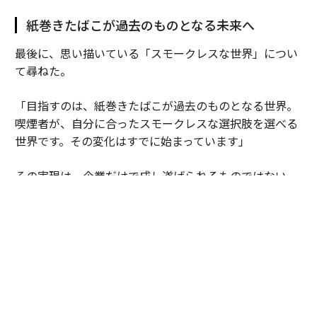
紙巻きたばこが過去のものとなる未来へ
最後に、思い描いている「スモークレスな世界」につい
て尋ねた。
「目指すのは、紙巻きたばこが過去のものとなる世界。
喫煙者が、自分に合ったスモークレスな選択肢を選べる
世界です。その変化はすでに始まっています」
その実現は一企業だけで成し遂げられるものではない。
「喫煙者に、より良い選択肢を知ってもらうことが重要
です。そのためには、政策関係者、小売り・流通パート
ナー、取引先、消費者、メディアなど、たくさんの人々
の協力が欠かせません。科学的根拠に基づいた情報提供
とリスクに応じた規制のもとで、選択肢への理解を広げ
ていく必要があります」