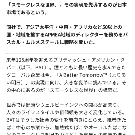
「スモークレスな世界」。その実現を先導するのが日本
市場であるという。
同社で、アジア太平洋・中東・アフリカなど50以上の
国・地域を擁するAPMEA地域のディレクターを務めるパ
スカル・ムルメステールに戦略を聞いた。
来年125周年を迎えるブリティッシュ・アメリカン・タ
バコ（以下、BAT）。煙とともに長い歴史を歩んできた
グローバル企業は今、「A Better Tomorrow™（より良
い明日）」の実現に向け、大きな変革に挑んでいる。そ
の中心にあるのが「スモークレスな世界」の構築だ。
世界では健康やウェルビーイングへの関心が高まり、
人々のライフスタイルや価値観も大きく変化している。
BATはそうした社会の変化を前向きにとらえ、紙巻きた
ばこ中心の事業から、加熱式たばこやオーラルたばこな
どのスモークレス製品を中心とした事業への変革を進め