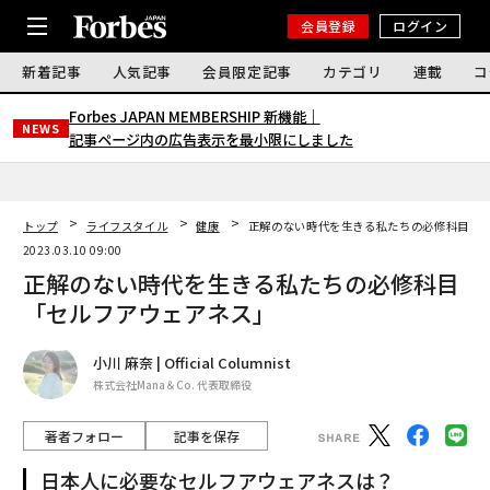
会員登録
ログイン
新着記事
人気記事
会員限定記事
カテゴリ
連載
コ
Forbes JAPAN MEMBERSHIP 新機能｜
NEWS
記事ページ内の広告表示を最小限にしました
トップ
ライフスタイル
健康
正解のない時代を生きる私たちの必修科目「
2023.03.10 09:00
正解のない時代を生きる私たちの必修科目
「セルフアウェアネス」
小川 麻奈 | Official Columnist
株式会社Mana＆Co. 代表取締役
著者フォロー
記事を保存
日本人に必要なセルフアウェアネスは？