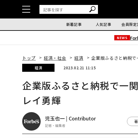
新着記事
人気記事
会員限定
Fo
NEWS
トップ
経済・社会
経済
企業版ふるさと納税で
経済
2023.02.21 11:15
企業版ふるさと納税で一関
レイ勇輝
児玉也一 | Contributor
著
記者・編集者