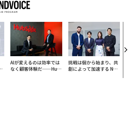
内製
ィン
ジー
代フ
AIが変えるのは効率では
挑戦は個から始まり、共
は
なく顧客体験だ──Hub
創によって加速する NOR
ク
Spot Japanが語る「Gr
QAIN JAPAN 特別座談会
れ
ow Better」な組織のつ
I
くり方