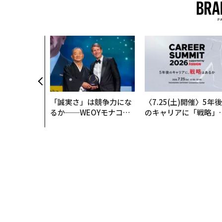
「誠実さ」は競争力にな
〈7.25(土)開催〉5年後
るか──WEOYモナコで
のキャリアに「戦略」
見た、くら寿司の経営哲
あるか。トップエグゼ
学
ティブのキャリアに触
る1日│CAREER SUMM
T 2026