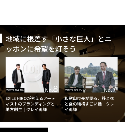
地域に根差す「小さな巨人」とニ
ッポンに希望を灯そう
8
7
No.
No.
2023.04.04
2023.03.27
EXILE HIROが考えるアーテ
和歌山市長が語る、移と衣
ィストのブランディングと
と食の結構すごい話｜クレ
地方創生｜クレイ勇輝
イ勇輝