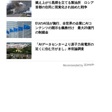
燃え上がり黒煙を立てる製油所 ロシア
首都の住民に視覚化され始めた戦争
EUのAI法が施行、全世界の企業にAIコ
ンテンツの開示を義務付け 最大25億円
の制裁金
「AIデータセンターより原子力発電所の
近くに住む方がまし」米世論調査
Recommended by