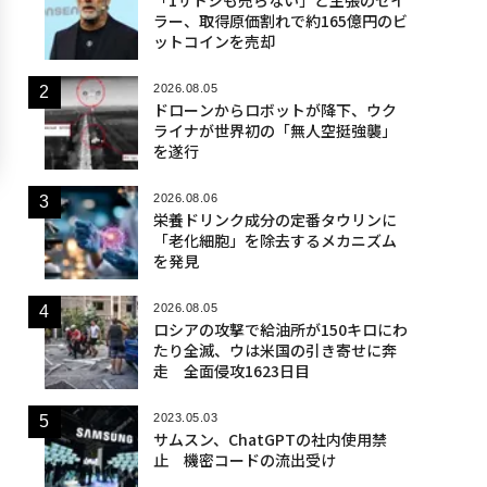
ラー、取得原価割れで約165億円のビ
ットコインを売却
2026.08.05
ドローンからロボットが降下、ウク
ライナが世界初の「無人空挺強襲」
を遂行
2026.08.06
栄養ドリンク成分の定番タウリンに
「老化細胞」を除去するメカニズム
を発見
2026.08.05
ロシアの攻撃で給油所が150キロにわ
たり全滅、ウは米国の引き寄せに奔
走 全面侵攻1623日目
2023.05.03
サムスン、ChatGPTの社内使用禁
止 機密コードの流出受け