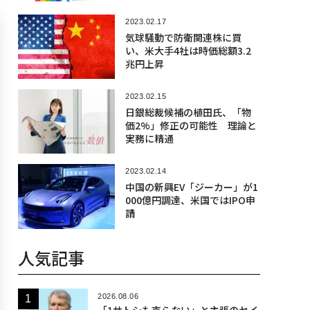
2023.02.17
気球騒動で防衛関連株に買
い、米大手4社は時価総額3.2
兆円上昇
2023.02.15
日銀総裁候補の植田氏、「物
価2%」修正の可能性 理論と
実務に精通
2023.02.14
中国の新興EV「ジーカー」が1
000億円調達、米国ではIPO申
請
人気記事
2026.08.06
「1サトシも売らない」と主張のセイ