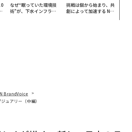
0
なぜ“眠っていた環境技
挑戦は個から始まり、共
─
術”が、下水インフラを
創によって加速する NOR
型
変えたのか──産総研×
QAIN JAPAN 特別座談会
月島JFEアクアソリュー
ションの10年
N BrandVoice
グジュアリー（中編）