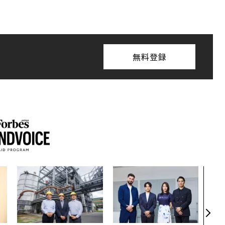
無料登録
〜決
代の
ト、
【M
×P