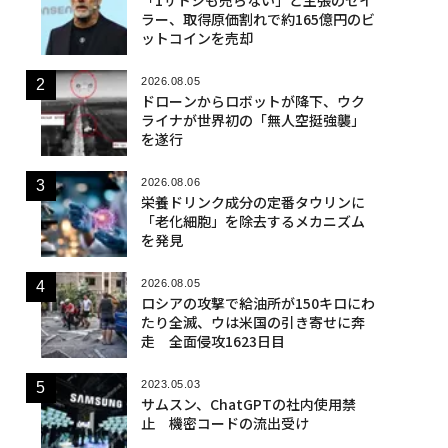
ラー、取得原価割れで約165億円のビ
ットコインを売却
2026.08.05
ドローンからロボットが降下、ウク
ライナが世界初の「無人空挺強襲」
を遂行
2026.08.06
栄養ドリンク成分の定番タウリンに
「老化細胞」を除去するメカニズム
を発見
2026.08.05
ロシアの攻撃で給油所が150キロにわ
たり全滅、ウは米国の引き寄せに奔
走 全面侵攻1623日目
2023.05.03
サムスン、ChatGPTの社内使用禁
止 機密コードの流出受け