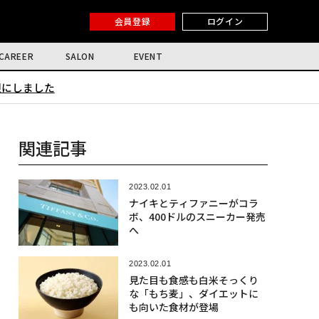
会員登録
ログイン
CAREER
SALON
EVENT
限にしました
関連記事
2023.02.01
ナイキとティファニーがコラ
ボ、400ドルのスニーカー発売
へ
2023.02.01
見た目も食感も白米そっくり
な「もち麦」、ダイエットに
も向いた食材が登場