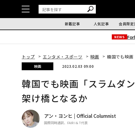
新着記事
人気記事
会員限定
Fo
NEWS
トップ
エンタメ・スポーツ
映画
韓国でも映画
映画
2023.02.03 09:00
韓国でも映画「スラムダ
架け橋となるか
アン・ヨンヒ | Official Columnist
国際同時通訳、FAIR I＆T代表