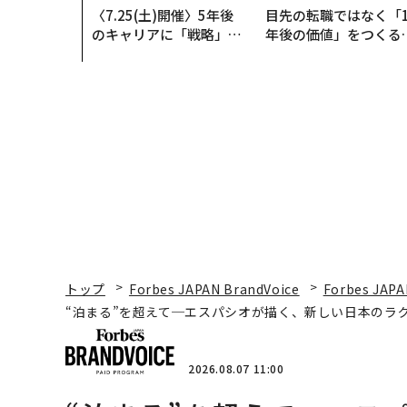
〈7.25(土)開催〉5年後
目先の転職ではなく「1
のキャリアに「戦略」は
年後の価値」をつくる
あるか。トップエグゼク
─アサインの長期伴走
ティブのキャリアに触れ
支援とは
る1日│CAREER SUMMI
T 2026
トップ
Forbes JAPAN BrandVoice
Forbes JAPA
“泊まる”を超えて─エスパシオが描く、新しい日本のラ
2026.08.07 11:00