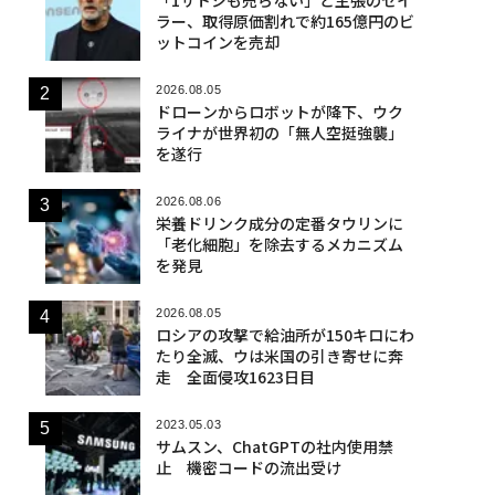
ラー、取得原価割れで約165億円のビ
ットコインを売却
2026.08.05
ドローンからロボットが降下、ウク
ライナが世界初の「無人空挺強襲」
を遂行
2026.08.06
栄養ドリンク成分の定番タウリンに
「老化細胞」を除去するメカニズム
を発見
2026.08.05
ロシアの攻撃で給油所が150キロにわ
たり全滅、ウは米国の引き寄せに奔
走 全面侵攻1623日目
2023.05.03
サムスン、ChatGPTの社内使用禁
止 機密コードの流出受け