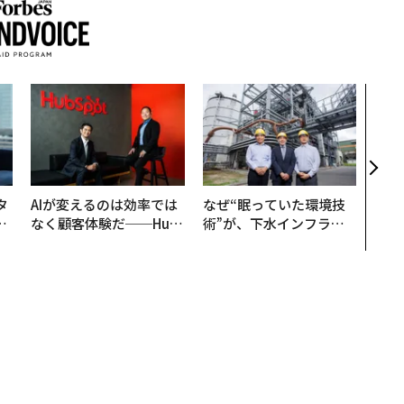
“泊
スパ
日本
（前
タ
AIが変えるのは効率では
なぜ“眠っていた環境技
。
なく顧客体験だ──Hub
術”が、下水インフラを
越
Spot Japanが語る「Gr
変えたのか──産総研×
0
ow Better」な組織のつ
月島JFEアクアソリュー
くり方
ションの10年