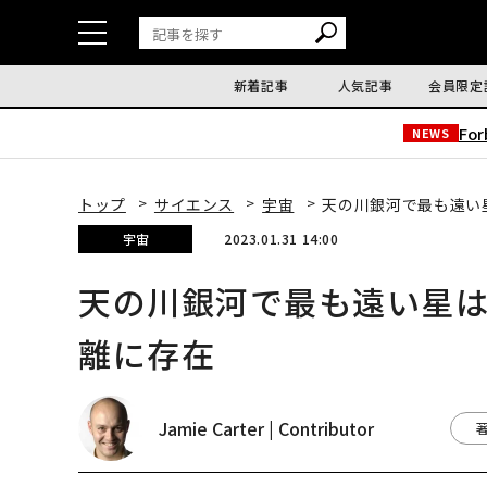
新着記事
人気記事
会員限定
Fo
NEWS
トップ
サイエンス
宇宙
天の川銀河で最も遠い
宇宙
2023.01.31 14:00
天の川銀河で最も遠い星
離に存在
Jamie Carter | Contributor