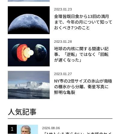
2023.01.23
金環皆既日食から13回の満月
まで、今年の月について知って
おくべき7つのこと
2023.01.28
地球の内核に関する間違い記
事、「逆転」ではなく「回転
が遅くなった」
2023.01.27
NY市の2倍サイズの氷山が南極
の棚氷から分離、衛星写真に
鮮明な亀裂
人気記事
2026.08.06
「1サトシも売らない」と主張のセイ