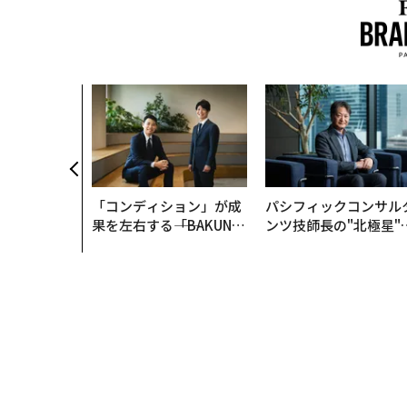
「コンディション」が成
パシフィックコンサル
果を左右する――「BAKUN
ンツ技師長の"北極星"
E」のTENTIALが支える
災害への無力感を乗り
「挑戦者の明日」
え見つけた、防災一筋2
年の答え