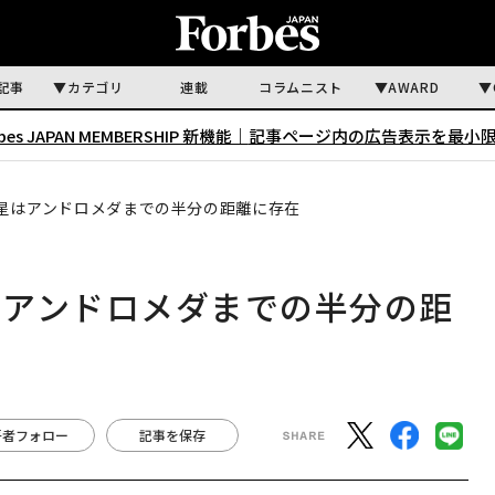
記事
カテゴリ
連載
コラムニスト
AWARD
rbes JAPAN MEMBERSHIP 新機能｜
記事ページ内の広告表示を最小
星はアンドロメダまでの半分の距離に存在
はアンドロメダまでの半分の距
著者フォロー
記事を保存