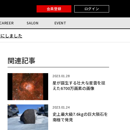
会員登録
ログイン
CAREER
SALON
EVENT
限にしました
関連記事
2023.01.28
星が誕生する壮大な星雲を捉
えた6700万画素の画像
2023.01.24
史上最大級7.6kgの巨大隕石を
南極で発見