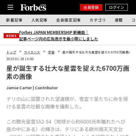
会員登録
ログイン
新着記事
人気記事
会員限定記事
カテゴリ
連載
コ
Forbes JAPAN MEMBERSHIP 新機能｜
NEWS
記事ページ内の広告表示を最小限にしました
トップ
サイエンス
宇宙
星が誕生する壮大な星雲を捉えた6700万画素の画
2023.01.28 14:00
星が誕生する壮大な星雲を捉えた6700万画
素の画像
Jamie Carter | Contributor
チリの山に設置された望遠鏡が、夜空で星たちに命を授
ける星雲の壮観な画像を撮影した。
この散光星雲Sh2-54（地球から約6000光年離れたへび
座の中にある）の輝きは、チリにある欧州南天天文台