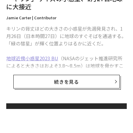
に大接近
最新号の購入はこちらから
Jamie Carter | Contributor
メンバーシップに登録する
キリンの背丈ほどの大きさの小惑星が先週発見され、1
月26日（日本時間27日）に地球のすぐそばを通過する。
「緑の彗星」が輝く位置よりはるかに近くだ。
地球近傍小惑星2023 BU
（NASAのジェット推進研究所
関連記事
によると大きさはおよそ3.8～8.5m）は地球を脅かすこ
「キリン」サイズの小惑星、1月27日地球に大接近
とはないが（有名な2013年の
チェリャビンスク隕石
の半
分ほどの大きさ）、南アフリカ上空に位置する複数の静
続きを見る
NASAの探査車が火星でオパールを発見
止衛星の軌道内を通過する見込みだ。
史上最大級7.6kgの巨大隕石を南極で発見
そうなればかなりのニアミス（記録上4番目の近さ）と
なる。今回の接近は、最接近のわずか5日前に発覚し
無料のメールマガジンに登録
トルコ上空に出現した話題のUFO雲、大気科学者が正体を説明
た。
無料登録
木星の衛星エウロパに衝突した彗星とともに訪れた海洋生命が存在する可
能性