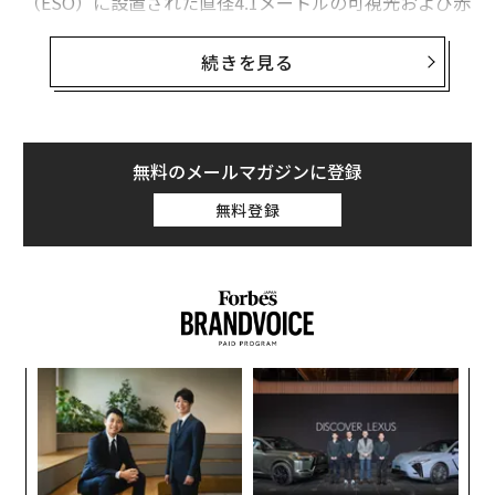
（ESO）に設置された直径4.1メートルの可視光および赤
外線天体探査望遠鏡（VISTA）の6700万ピクセル赤外線
カメラ（
VIRCAM
）が捉えられたものだ。
続きを見る
天の川銀河で最も壮観な星野にあるSh2-54は、VISTAの
可視光および赤外線両方で発見された。
無料のメールマガジンに登録
無料登録
〈7
ャ
ト
「
リア
─
UM
ら