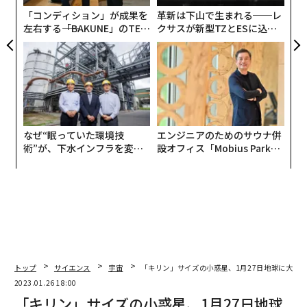
「コンディション」が成果を
革新は下山で生まれる──レ
左右する――「BAKUNE」のTEN
クサスが新型TZとESに込め
TIALが支える「挑戦者の明
た「DISCOVER」の哲学
日」
なぜ“眠っていた環境技
エンジニアのためのサウナ併
術”が、下水インフラを変え
設オフィス「Mobius Park」
たのか──産総研×月島JFE
がオープン──タマディック
アクアソリューションの10年
が健康経営を徹底する理由
翻訳＝髙橋信夫
トップ
サイエンス
宇宙
「キリン」サイズの小惑星、1月27日地球に大接
2026年9月号発売中
2023.01.26 18:00
「キリン」サイズの小惑星、1月27日地球