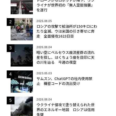
ライナが世界初の「無人空挺強襲」
を遂行
2026.08.05
ロシアの攻撃で給油所が150キロにわ
たり全滅、ウは米国の引き寄せに奔
走 全面侵攻1623日目
2026.08.04
暗い空にペルセウス座流星群の流れ
星を探し、はくちょう座を目印に天
の川を辿る 今週の夜空
2023.05.03
サムスン、ChatGPTの社内使用禁
止 機密コードの流出受け
2026.08.04
ウクライナ侵攻で塗り替えられた世
界のエネルギー地図 ロシアは信用
失墜