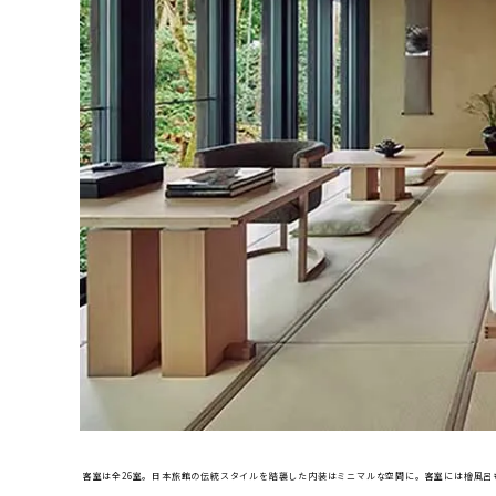
客室は全26室。日本旅館の伝統スタイルを踏襲した内装はミニマルな空間に。客室には檜風呂