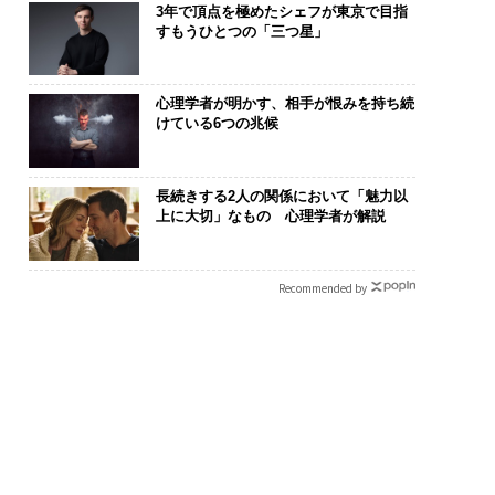
3年で頂点を極めたシェフが東京で目指
すもうひとつの「三つ星」
心理学者が明かす、相手が恨みを持ち続
けている6つの兆候
長続きする2人の関係において「魅力以
上に大切」なもの 心理学者が解説
Recommended by