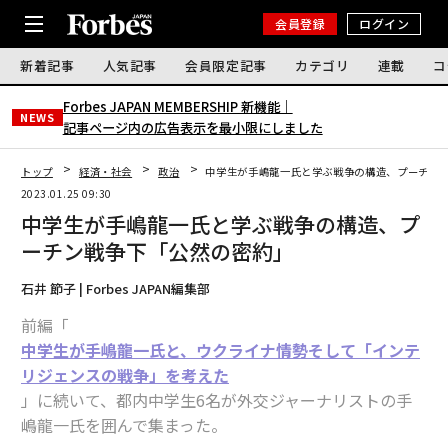
会員登録
ログイン
新着記事
人気記事
会員限定記事
カテゴリ
連載
コ
Forbes JAPAN MEMBERSHIP 新機能｜
NEWS
記事ページ内の広告表示を最小限にしました
トップ
経済・社会
政治
中学生が手嶋龍一氏と学ぶ戦争の構造、プーチン
2023.01.25 09:30
中学生が手嶋龍一氏と学ぶ戦争の構造、プ
ーチン戦争下「公然の密約」
石井 節子 | Forbes JAPAN編集部
前編「
中学生が手嶋龍一氏と、ウクライナ情勢そして「インテ
リジェンスの戦争」を考えた
」に続いて、都内中学生6名が外交ジャーナリストの手
嶋龍一氏を囲んで集まった。