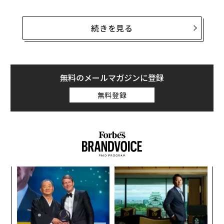
手嶋氏はNHKワシントン支局長時代の2001年、9・11テ
ロに遭遇し、現地からの11日間、24時間連続中継を敢
続きを見る
行。当時は「テレビをつけると手嶋氏」の状況が話題に
もなった。日本の出版界に「インテリジェンス小説」の
カテゴリーを樹立した作家でもあり、最新作『
武漢コンフィデンシャル
』（小学館刊）も好評、発売中
無料のメールマガジンに登録
のForbes JAPANでは小説「チャイナ・トリガー」を連
無料登録
載中だ。
今回はウクライナ戦争の現況に至る世界について、「キ
ューバ危機」を題材に考える。自分がそこにいたら、ど
んな決断をするか、どう動くか。
年後
パ
手嶋氏を囲んだのは、前編に続き、東京都渋谷教育学園
サイ
技
渋谷中学校の青井順生さん、江見理彩さん、柴諒一郎さ
無
ア
ん、2年生の伊藤澄佳さん、釈迦戸都さん、山澤綾乃さ
防
変え
の
んの6名である。
FE
た