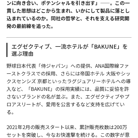
ンに向き合い、ポテンシャルを引き出す」——。この一
貫した思想はどこから生まれ、いかにして製品に落とし
込まれているのか。同社の哲学と、それを支える研究開
発の最前線を追った。
エグゼクティブ、一流ホテルが「BAKUNE」を
選ぶ理由
野球日本代表「侍ジャパン」への提供、ANA国際線ファ
ーストクラスでの採用、さらには帝国ホテル 大阪やシッ
クスセンシズ 京都といったラグジュアリーホテルへの導
入など、「BAKUNE」の採用実績には、品質に妥協を許
さないブランドの名が並ぶ。また、エグゼクティブやプ
ロアスリートが、愛用を公言するなど支持を広げてい
る。
2021年2月の販売スタート以来、累計販売枚数は200万
セットを突破し、今なお快進撃を続ける。この数字が意