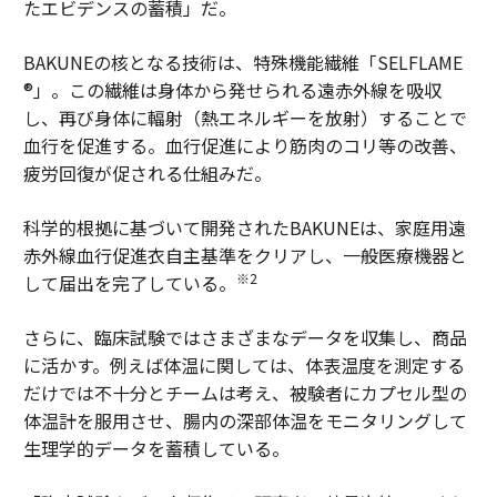
たエビデンスの蓄積」だ。
BAKUNEの核となる技術は、特殊機能繊維「SELFLAME
®」。この繊維は身体から発せられる遠赤外線を吸収
し、再び身体に輻射（熱エネルギーを放射）することで
血行を促進する。血行促進により筋肉のコリ等の改善、
疲労回復が促される仕組みだ。
科学的根拠に基づいて開発されたBAKUNEは、家庭用遠
赤外線血行促進衣自主基準をクリアし、一般医療機器と
※2
して届出を完了している。
さらに、臨床試験ではさまざまなデータを収集し、商品
に活かす。例えば体温に関しては、体表温度を測定する
だけでは不十分とチームは考え、被験者にカプセル型の
体温計を服用させ、腸内の深部体温をモニタリングして
生理学的データを蓄積している。