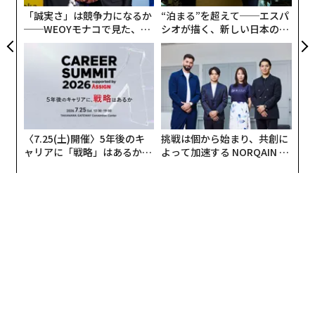
0年
「誠実さ」は競争力になるか
“泊まる”を超えて──エスパ
前編>
──WEOYモナコで見た、く
シオが描く、新しい日本のラ
中学生が手嶋龍一氏と、ウクライナ情勢そして「インテ
ら寿司の経営哲学
グジュアリー（前編）
リジェンスの戦争」を考えた はこちら
ヒロシマ・ナガサキ以降も核戦争の危機は「2
度」あった
〈7.25(土)開催〉5年後のキ
挑戦は個から始まり、共創に
後編で「キューバ核ミサイル危機」とは何かについて、
ャリアに「戦略」はあるか。
よって加速する NORQAIN JA
トップエグゼクティブのキャ
PAN 特別座談会
渋谷教育学園渋谷中学校の皆さんと学び、ともに体験す
リアに触れる1日│CAREER S
る前に、第二次世界大戦の末期にヒロシマ・ナガサキに
UMMIT 2026
原子爆弾が投下されて以来、核を巡る情勢を見ておきま
しょう。
ヒロシマ・ナガサキで夥しい人命が喪われて以来、ウク
ライナの地で戦争が繰り広げられている現在まで、われ
われは核戦争の危険とともに生きてきました。幸いなこ
とに、私たちが暮らす世界は、全面的な核戦争を体験す