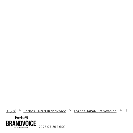
トップ
Forbes JAPAN BrandVoice
Forbes JAPAN BrandVoice
「コン
2026.07.30 16:00