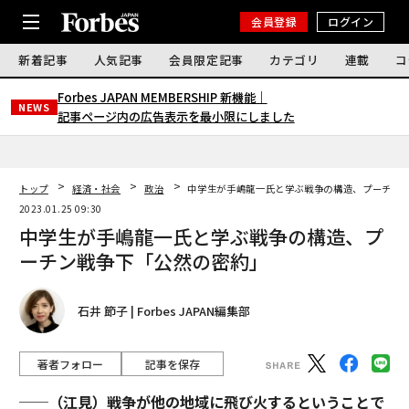
会員登録
ログイン
新着記事
人気記事
会員限定記事
カテゴリ
連載
コ
Forbes JAPAN MEMBERSHIP 新機能｜
NEWS
記事ページ内の広告表示を最小限にしました
トップ
経済・社会
政治
中学生が手嶋龍一氏と学ぶ戦争の構造、プーチン
2023.01.25 09:30
中学生が手嶋龍一氏と学ぶ戦争の構造、プ
ーチン戦争下「公然の密約」
石井 節子 | Forbes JAPAN編集部
著者フォロー
記事を保存
──（江見）戦争が他の地域に飛び火するということで