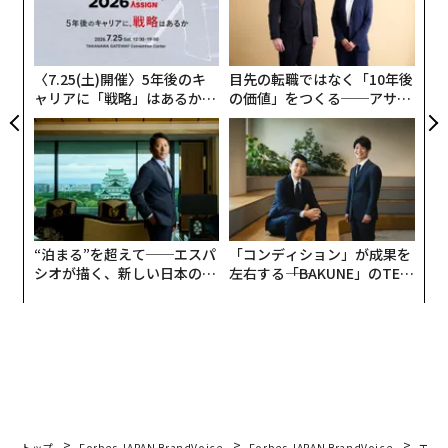
パ
技
無
防
〈7.25(土)開催〉5年後のキ
目先の転職ではなく「10年後
ャリアに「戦略」はあるか。
の価値」をつくる──アサイ
トップエグゼクティブのキャ
ンの長期伴走型支援とは
リアに触れる1日│CAREER S
UMMIT 2026
“泊まる”を超えて──エスパ
「コンディション」が成果を
シオが描く、新しい日本のラ
左右する――「BAKUNE」のTEN
グジュアリー（前編）
TIALが支える「挑戦者の明
日」
トップ
Forbes JAPAN BrandVoice
Forbes JAPAN BrandVoice
エレ