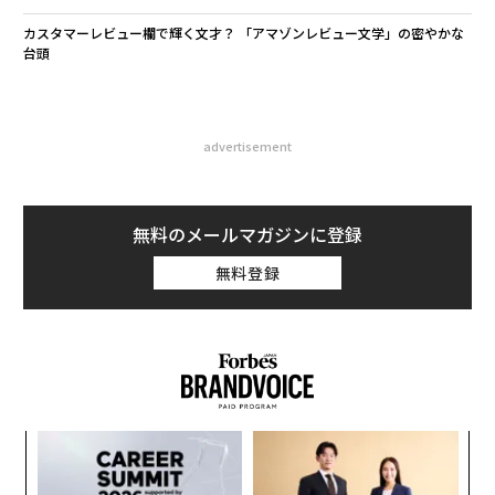
カスタマーレビュー欄で輝く文才？ 「アマゾンレビュー文学」の密やかな
台頭
advertisement
無料のメールマガジンに登録
無料登録
ィン
挑
ズが
よっ
ムの
PA