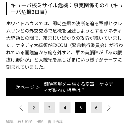
キューバ核ミサイル危機：事実関係その4（キュ
ーバ危機3日目）
ホワイトハウスでは、即時空爆の決断を迫る軍部とクレ
ムリンとの外交交渉で危機を回避しようとするケネディ
大統領との間で、凄まじいばかりの攻防が続いていまし
た。ケネディ大統領がEXCOM（緊急執行委員会）が行わ
れている閣議室から席を外すと、軍の首脳陣が「あの腰
抜け野郎が」と大統領を悪しざまにいう様子がテープに
刻まれていました。
即時空爆を主張する空軍。ケネデ
次ページ ＞
ィが訪ねた相手は？
2
3
4
5
6
編集＝石井節子 撮影＝曽川拓哉