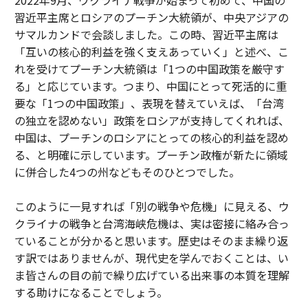
2022年9月、ウクライナ戦争が始まって初めて、中国の
習近平主席とロシアのプーチン大統領が、中央アジアの
サマルカンドで会談しました。この時、習近平主席は
「互いの核心的利益を強く支えあっていく」と述べ、こ
れを受けてプーチン大統領は「1つの中国政策を厳守す
る」と応じています。つまり、中国にとって死活的に重
要な「1つの中国政策」、表現を替えていえば、「台湾
の独立を認めない」政策をロシアが支持してくれれば、
中国は、プーチンのロシアにとっての核心的利益を認め
る、と明確に示しています。プーチン政権が新たに領域
に併合した4つの州などもそのひとつでした。
このように一見すれば「別の戦争や危機」に見える、ウ
クライナの戦争と台湾海峡危機は、実は密接に絡み合っ
ていることが分かると思います。歴史はそのまま繰り返
す訳ではありませんが、現代史を学んでおくことは、い
ま皆さんの目の前で繰り広げている出来事の本質を理解
する助けになることでしょう。