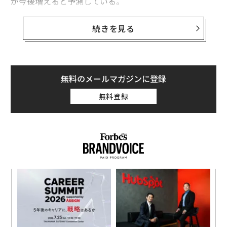
が今後増えると予測している。
サイバー犯罪者は、オープンAIのチャットボットChatGP
続きを見る
Tを使用して、ごく短期間でハッキングツールを作成し
ているとセキュリティ研究者が警告した。詐欺師たちは
このツールを用いて若い女性になりすますボットを構築
する場合もあるという。
無料のメールマガジンに登録
無料登録
昨年11月末にリリースされたChatGPTが、ランサムウェ
アの作成に用いられる可能性は、以前から指摘されてい
たが、イスラエルのセキュリティ企業「チェック・ポイ
ント」の報告によると、アンダーグラウンドの犯罪者向
けフォーラムでその事実が確認された。同社によると、
以前Android向けマルウェアを公開していたハッカー
パ
が、ChatGPTを用いて生成した、特定のファイルを盗
技
み、圧縮してウェブ上に送信するためのコードをフォー
無
「
ラムで披露しているという。さらに、コンピュータにバ
防
─
ックドアを設置し、感染したPCにさらなるマルウェアを
ら