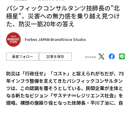
パシフィックコンサルタンツ技師長の"北
極星"。災害への無力感を乗り越え見つけ
た、防災一筋20年の答え
Forbes JAPAN BrandVoice Studio
著者フォロー
記事を保存
編集＝上田裕資
防災は「行政任せ」「コスト」と捉えられがちだが、75
年インフラ整備を支えてきたパシフィックコンサルタン
2026年9月号発売中
ツは、この認識を覆そうとしている。民間企業が主体と
なる新たなビジョン「サステナ∞レジリエンス社会」を
最新号の購入はこちらから
提唱。構想の旗振り役となった技師長・平川了治に、自
身の思いと共に、ビジョンの要諦を聞いた。
メンバーシップに登録する
「防災は、企業にとって自分ごとになりきれずにい