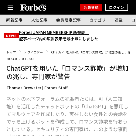
会員登録
ログイン
新着記事
人気記事
会員限定記事
カテゴリ
連載
コ
Forbes JAPAN MEMBERSHIP 新機能｜
NEWS
記事ページ内の広告表示を最小限にしました
トップ
テクノロジー
ChatGPTを用いた「ロマンス詐欺」が増加の兆し、専門
2023.01.10 17:00
ChatGPTを用いた「ロマンス詐欺」が増加
の兆し、専門家が警告
Thomas Brewster | Forbes Staff
ネットの地下フォーラムの犯罪者たちは、AI（人工知
能）を活用したチャットボットの「ChatGPT」を悪用し
てマルウェアを作成したり、実在しない女性との会話を
でっち上げるボットを作成して、ロマンス詐欺を行おう
としている。セキュリティの専門家は、このような事例