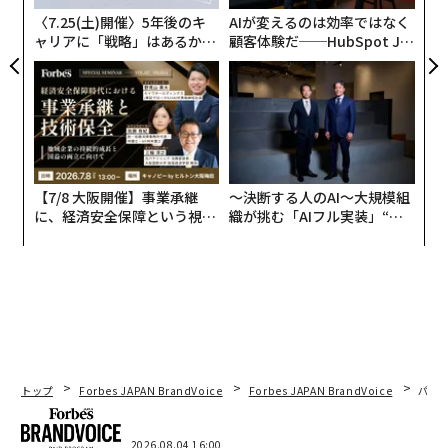
送り込むツールも紹介されている。
〈7.25(土)開催〉5年後のキ
AIが変えるのは効率ではなく
ャリアに「戦略」はあるか。
顧客体験だ──HubSpot Ja
トップエグゼクティブのキャ
panが語る「Grow Better」
リアに触れる1日│CAREER S
な組織のつくり方
UMMIT 2026
【7/8 大阪開催】事業承継
〜決断する人のAI〜大規模組
に、経済安全保障という視点
織が挑む「AIフル実装」“使
が加わるとき──経営者が問
う”企業から“動く”企業へ【N
われる新たな判断軸
TTドコモビジネス×PwC】
トップ
Forbes JAPAN BrandVoice
Forbes JAPAN BrandVoice
パシ
2026.08.04 16:00