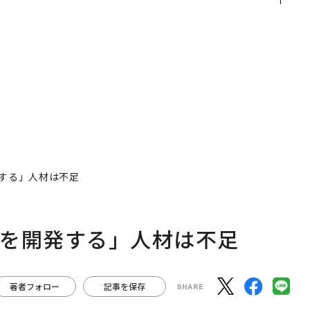
【MUFG×ウェルスナビ
る、AIを超える人の価値
×PwC】
発する」人材は不足
Iを開発する」人材は不足
著者フォロー
記事を保存