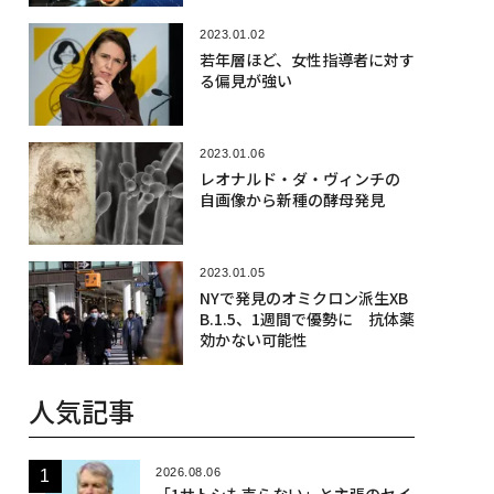
2023.01.02
若年層ほど、女性指導者に対す
る偏見が強い
2023.01.06
レオナルド・ダ・ヴィンチの
自画像から新種の酵母発見
2023.01.05
NYで発見のオミクロン派生XB
B.1.5、1週間で優勢に 抗体薬
効かない可能性
人気記事
2026.08.06
「1サトシも売らない」と主張のセイ