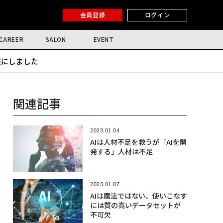
会員登録
ログイン
CAREER
SALON
EVENT
限にしました
関連記事
2023.01.04
AIは人材不足を救うが「AIを開
発する」人材は不足
2023.01.07
AIは魔法ではない、使いこなす
には質の高いデータセットが
不可欠