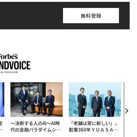
無料登録
〜決
模組
装」
く”
ビジ
定
〜決断する人のAI〜AI時
「老舗は常に新しい」。
T
代の金融パラダイムシフ
創業360年ＹＵＡＳＡと
未
ト、「超個別化」の核心
カクシンCEO田尻望が語