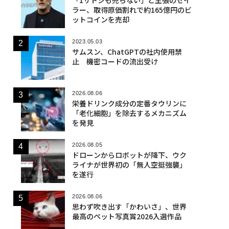
ラー、取得原価割れで約165億円のビ
ットコインを売却
2023.05.03
サムスン、ChatGPTの社内使用禁
止 機密コードの流出受け
2026.08.06
栄養ドリンク成分の定番タウリンに
「老化細胞」を除去するメカニズム
を発見
2026.08.05
ドローンからロボットが降下、ウク
ライナが世界初の「無人空挺強襲」
を遂行
2026.08.06
思わず吹き出す「かわいさ」、世界
最高のペット写真賞2026入選作品