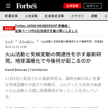
会員登録
ログイン
新着記事
人気記事
会員限定記事
カテゴリ
連載
コ
Forbes JAPAN MEMBERSHIP 新機能｜
NEWS
記事ページ内の広告表示を最小限にしました
トップ
テクノロジー
火山活動と気候変動の関連性を示す最新研究、地球温暖化
2022.11.11 14:00
火山活動と気候変動の関連性を示す最新研
究、地球温暖化で今後何が起こるのか
David Bressan | Contributor
11月3日に発表された最新研究は、最終氷期の末に急激
な気候温暖化が起きた時期の、コルディエラ氷床の後退
と火山活動との間に因果関係があったことを示してい
る。