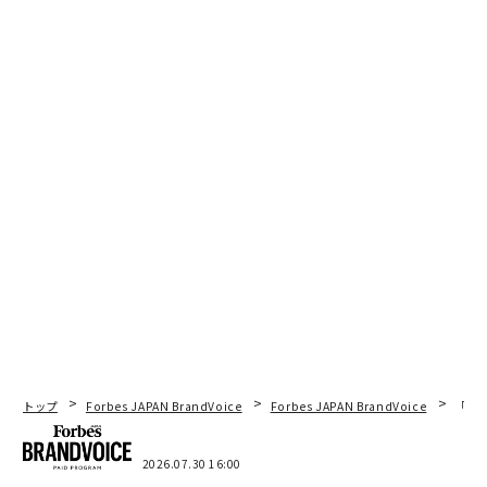
トップ
Forbes JAPAN BrandVoice
Forbes JAPAN BrandVoice
「コン
2026.07.30 16:00