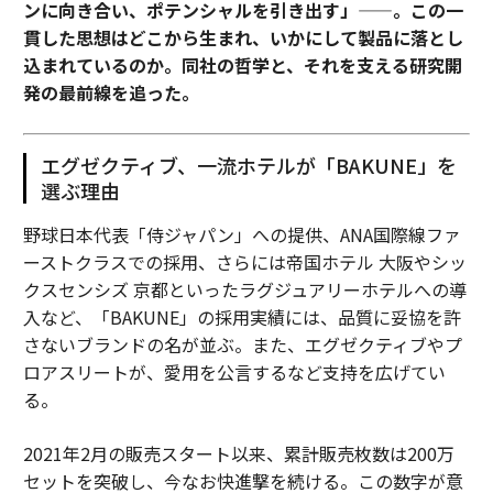
ンに向き合い、ポテンシャルを引き出す」——。この一
貫した思想はどこから生まれ、いかにして製品に落とし
込まれているのか。同社の哲学と、それを支える研究開
発の最前線を追った。
エグゼクティブ、一流ホテルが「BAKUNE」を
選ぶ理由
野球日本代表「侍ジャパン」への提供、ANA国際線ファ
ーストクラスでの採用、さらには帝国ホテル 大阪やシッ
クスセンシズ 京都といったラグジュアリーホテルへの導
入など、「BAKUNE」の採用実績には、品質に妥協を許
さないブランドの名が並ぶ。また、エグゼクティブやプ
ロアスリートが、愛用を公言するなど支持を広げてい
る。
2021年2月の販売スタート以来、累計販売枚数は200万
セットを突破し、今なお快進撃を続ける。この数字が意