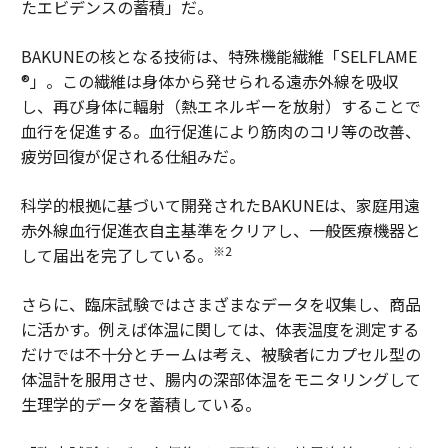
たエビデンスの蓄積」だ。
BAKUNEの核となる技術は、特殊機能繊維「SELFLAME
®」。この繊維は身体から発せられる遠赤外線を吸収
し、再び身体に輻射（熱エネルギーを放射）することで
血行を促進する。血行促進により筋肉のコリ等の改善、
疲労回復が促される仕組みだ。
科学的根拠に基づいて開発されたBAKUNEは、家庭用遠
赤外線血行促進衣自主基準をクリアし、一般医療機器と
※2
して届出を完了している。
さらに、臨床試験ではさまざまなデータを収集し、商品
に活かす。例えば体温に関しては、体表温度を測定する
だけでは不十分とチームは考え、被験者にカプセル型の
体温計を服用させ、腸内の深部体温をモニタリングして
生理学的データを蓄積している。