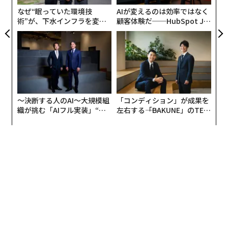
なぜ“眠っていた環境技
AIが変えるのは効率ではなく
術”が、下水インフラを変え
顧客体験だ──HubSpot Ja
たのか──産総研×月島JFE
panが語る「Grow Better」
アクアソリューションの10年
な組織のつくり方
〜決断する人のAI〜大規模組
「コンディション」が成果を
織が挑む「AIフル実装」“使
左右する――「BAKUNE」のTEN
う”企業から“動く”企業へ【N
TIALが支える「挑戦者の明
TTドコモビジネス×PwC】
日」