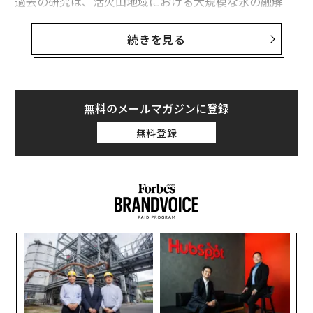
過去の研究は、活火山地域における大規模な氷の融解
と、噴火の増加との間に因果関係がある可能性を示して
いた。アイスランドの火山系は、島を覆っていた氷冠が
続きを見る
消滅したときに火山活動が増えた歴史がある。
氷が溶けた後の平均噴火頻度は最大100倍に増加した
こ
とがわかっている。また、氷冠が厚かったときは噴火の
規模も小さかった。
無料のメールマガジンに登録
無料登録
約1万8000年前に終わった最終氷期における、気温上昇
に解氷と火山活動の関係を理解することは、現在の地球
温暖化にともなって起こることに関する重要な問題を提
起する。
ィン
「
ズが
─
ムの
ら
義す
ア
むス
の
た