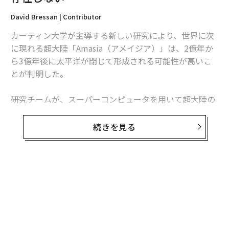
翻訳＝高橋信夫
David Bressan | Contributor
カーティン大学が主導する新しい研究により、世界に次
2026年9月号発売中
に現れる超大陸「Amasia（アメイジア）」は、2億年か
ら3億年後に太平洋が閉じて形成される可能性が高いこ
とが判明した。
最新号の購入はこちらから
研究チームが、スーパーコンピュータを用いて超大陸の
メンバーシップに登録する
形成過程をシミュレーションした結果、1億年前に誕生
した大西洋やインド洋などの「若い」海の海洋地殻は、
続きを見る
太平洋などの古い海と比較すると、地球のマントルへ沈
み込む可能性が低いことが判明した。
関連記事
カーティン大学の地球ダイナミクス研究グループおよび
2億年後の地球には超大陸「Amasia」しか存在しない
地球惑星科学部に所属する、論文主執筆者の
チュアン・ファン博士
は、この新しい発見が重要であ
カリフォルニアの象徴「ヨセミテ渓谷」の形成を科学者が解明
り、今後2億年の間に地球に何が起こるかについての洞
察を与えてくれると語る。