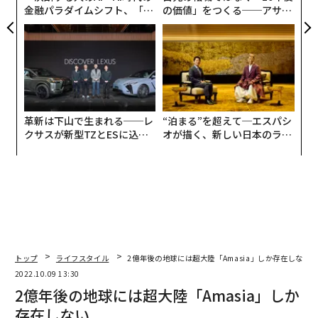
金融パラダイムシフト、「超
の価値」をつくる──アサイ
個別化」の核心 【MUFG×ウ
ンの長期伴走型支援とは
ェルスナビ×PwC】
革新は下山で生まれる──レ
“泊まる”を超えて─エスパシ
クサスが新型TZとESに込め
オが描く、新しい日本のラグ
た「DISCOVER」の哲学
ジュアリー（中編）
トップ
ライフスタイル
2億年後の地球には超大陸「Amasia」しか存在しない
2022.10.09 13:30
2億年後の地球には超大陸「Amasia」しか
存在しない