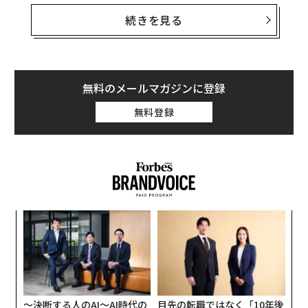
人間の一生はほとんどの岩石と比べると短い。
続きを見る
地球最古の石は40億年以上前
の「冥王代（Hadean）」
に形成された。ギリシャの死の神であり地下世界の王だ
ったHades（ハデス）にちなんで名づけられた地球の初
期の時代だ。
無料のメールマガジンに登録
無料登録
墓石は、斑糲岩（はんれいがん）や花崗岩（かこうが
ん）のような深成岩、粘板岩や大理石のような変成岩、
あるいは稀に砂岩や石灰岩のような堆積岩で作られる。
選択基準は美的価値と実用性による。
な
術
た
ア
ア
の
た
〜決断する人のAI〜AI時代の
目先の転職ではなく「10年後