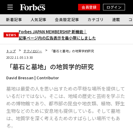
会員登録
ログイン
新着記事
人気記事
会員限定記事
カテゴリ
連載
コ
Forbes JAPAN MEMBERSHIP 新機能｜
NEWS
記事ページ内の広告表示を最小限にしました
トップ
テクノロジー
「墓石と墓地」の地質学的研究
2022.11.05 13:30
「墓石と墓地」の地質学的研究
David Bressan | Contributor
墓地は最愛の人を思い出すための平穏な場所を提供して
いるだけではない。そこは、地域の歴史と芸術を学ぶた
めの博物館であり、都市部の昆虫や地衣類、植物、野生
生物などのために安息地も提供している。そして墓地
は、地質学を深く考えるためのすばらしい場所でもあ
る。