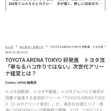
360年ＹＵＡＳＡとカクシン
オが描く、新しい日本のラグ
CEO田尻望が語る、AIを超え
ジュアリー（中編）
る人の価値
トップ
エンタメ・スポーツ
TOYOTA ARENA TOKYO 好発進 トヨタ
2025.11.18 10:15
TOYOTA ARENA TOKYO 好発進 トヨタ流
「単なるハコ作りではない」次世代アリー
ナ経営とは？
Forbes JAPAN 編集部
トヨタ自動車、トヨタ不動産、トヨタアルバルク東京が
協働で推進する多目的アリーナ「TOYOTA ARENA TOKY
O（トヨタアリーナ東京）」が、東京お台場エリア・青
海に10月3日Bリーグ開幕戦で開業。11日、12日には人