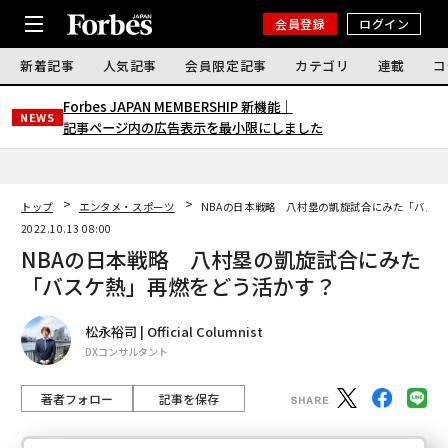
会員登録
ログイン
新着記事
人気記事
会員限定記事
カテゴリ
連載
コ
Forbes JAPAN MEMBERSHIP 新機能｜
NEWS
記事ページ内の広告表示を最小限にしました
トップ
エンタメ・スポーツ
NBAの日本戦略 八村塁の凱旋試合にみた「バス
2022.10.13 08:00
NBAの日本戦略 八村塁の凱旋試合にみた
「バスケ熱」再燃をどう活かす？
松永裕司 | Official Columnist
DXコンサルタント
著者フォロー
記事を保存