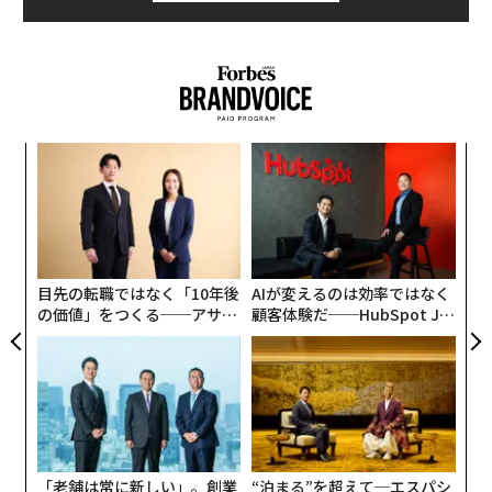
“
シ
グ
内
グ
実
全
目先の転職ではなく「10年後
AIが変えるのは効率ではなく
の価値」をつくる──アサイ
顧客体験だ──HubSpot Ja
ンの長期伴走型支援とは
panが語る「Grow Better」
な組織のつくり方
「老舗は常に新しい」。創業
“泊まる”を超えて─エスパシ