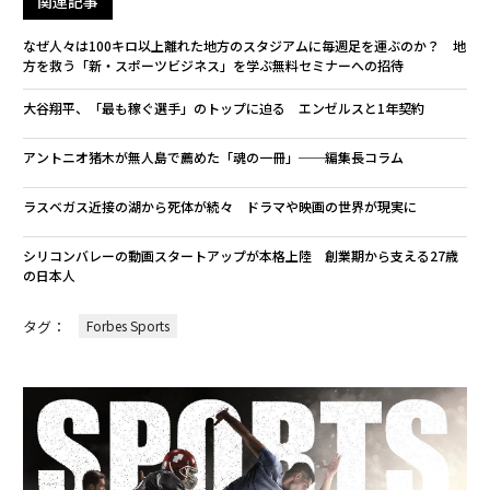
関連記事
なぜ人々は100キロ以上離れた地方のスタジアムに毎週足を運ぶのか？ 地
方を救う「新・スポーツビジネス」を学ぶ無料セミナーへの招待
大谷翔平、「最も稼ぐ選手」のトップに迫る エンゼルスと1年契約
アントニオ猪木が無人島で薦めた「魂の一冊」──編集長コラム
ラスベガス近接の湖から死体が続々 ドラマや映画の世界が現実に
シリコンバレーの動画スタートアップが本格上陸 創業期から支える27歳
の日本人
タグ：
Forbes Sports