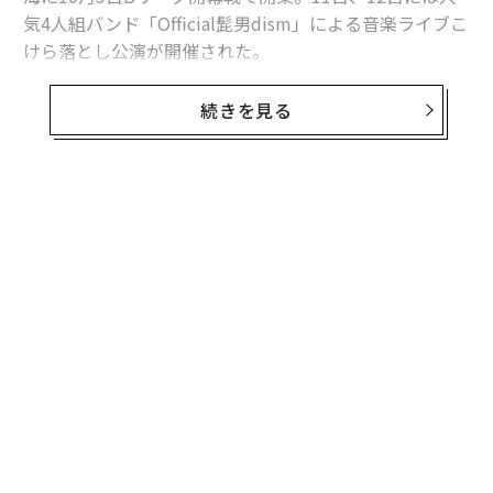
気4人組バンド「Official髭男dism」による音楽ライブこ
けら落とし公演が開催された。
男子プロバスケットボールBリーグB1のアルバルク東京
続きを見る
のホームアリーナで、収容客数は約1万人（音楽興行時
は約8千人）。りんかい線・東京テレポート駅、ゆりか
もめ・青海駅から徒歩4〜5分というアクセスを誇り、初
年度は貸館を含めて稼働率ほぼ100％、150万人程度の集
客を見込んでいる。
周辺地域では、東京都が臨海副都心の新たなランドマー
クとして整備を進める世界最大級の噴水「ODAIBAファ
ウンテン（仮称）」（2026年3月完成予定）や、テレビ
朝日が建設中の複合型エンタテインメント施設「TOKYO
DREAM PARK」（2026年3月27日開業）、コナミグルー
プの次世代研究開発拠点・複合施設「コナミクリエイテ
ィブフロント東京ベイ」（2025年10月末開業）といっ
た、さらなる再開発も進んでいる。