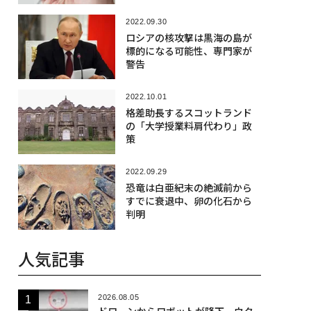
2022.09.30
ロシアの核攻撃は黒海の島が
標的になる可能性、専門家が
警告
2022.10.01
格差助長するスコットランド
の「大学授業料肩代わり」政
策
2022.09.29
恐竜は白亜紀末の絶滅前から
すでに衰退中、卵の化石から
判明
人気記事
2026.08.05
ドローンからロボットが降下、ウク