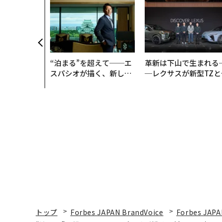
“泊まる”を超えて──エ
革新は下山で生まれる
スパシオが描く、新しい
─レクサスが新型TZと
日本のラグジュアリー
Sに込めた「DISCOVE
（前編）
R」の哲学
トップ
Forbes JAPAN BrandVoice
Forbes JAPA