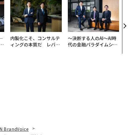
伝統
義す
が挑
来
─
内製化こそ、コンサルテ
〜決断する人のAI〜AI時
E
ィングの本質だ レバレ
代の金融パラダイムシフ
ジーズが実践する、次世
ト、「超個別化」の核心
代ファームの全貌
【MUFG×ウェルスナビ
×PwC】
N BrandVoice