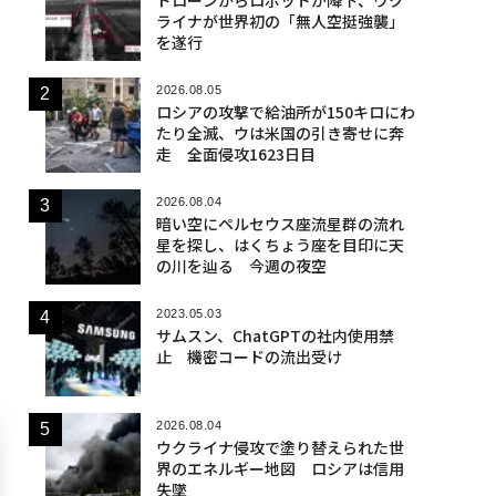
ライナが世界初の「無人空挺強襲」
を遂行
2026.08.05
ロシアの攻撃で給油所が150キロにわ
たり全滅、ウは米国の引き寄せに奔
走 全面侵攻1623日目
2026.08.04
暗い空にペルセウス座流星群の流れ
星を探し、はくちょう座を目印に天
の川を辿る 今週の夜空
2023.05.03
サムスン、ChatGPTの社内使用禁
止 機密コードの流出受け
2026.08.04
ウクライナ侵攻で塗り替えられた世
界のエネルギー地図 ロシアは信用
失墜