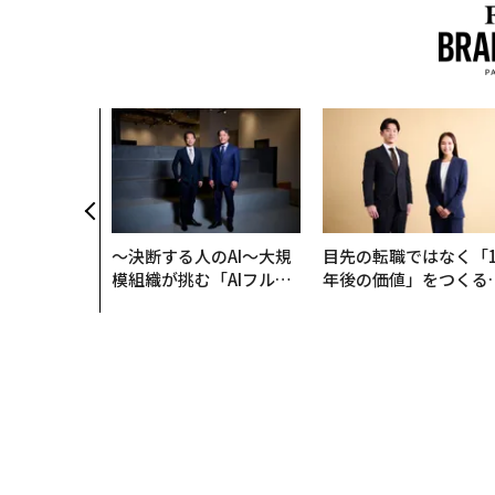
〜決断する人のAI〜大規
目先の転職ではなく「1
模組織が挑む「AIフル実
年後の価値」をつくる
装」“使う”企業から“動
─アサインの長期伴走
く”企業へ【NTTドコモ
支援とは
ビジネス×PwC】