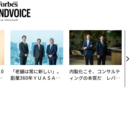
アフ
小1
手に
0
「老舗は常に新しい」。
内製化こそ、コンサルテ
─
創業360年ＹＵＡＳＡと
ィングの本質だ レバレ
型
カクシンCEO田尻望が語
ジーズが実践する、次世
る、AIを超える人の価値
代ファームの全貌