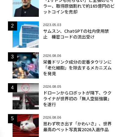
ラー、取得原価割れで約165億円のビ
ットコインを売却
2023.05.03
サムスン、ChatGPTの社内使用禁
止 機密コードの流出受け
2026.08.06
栄養ドリンク成分の定番タウリンに
「老化細胞」を除去するメカニズム
を発見
2026.08.05
ドローンからロボットが降下、ウク
ライナが世界初の「無人空挺強襲」
を遂行
2026.08.06
思わず吹き出す「かわいさ」、世界
最高のペット写真賞2026入選作品