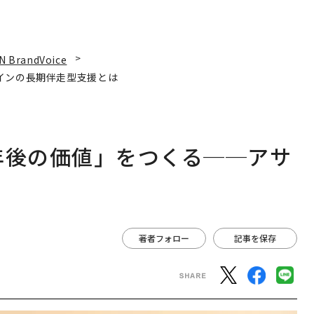
N BrandVoice
インの長期伴走型支援とは
年後の価値」をつくる──アサ
は
著者フォロー
記事を保存