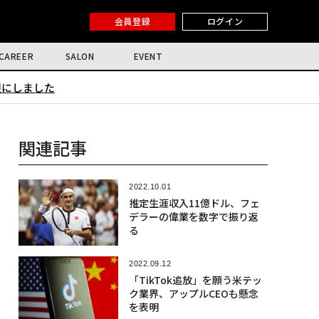
会員登録
ログイン
CAREER
SALON
EVENT
限にしました
関連記事
2022.10.01
推定生涯収入11億ドル、フェ
デラーの偉業を数字で振り返
る
2022.09.12
「TikTok追放」を願う米テッ
ク業界、アップルCEOも懸念
を表明