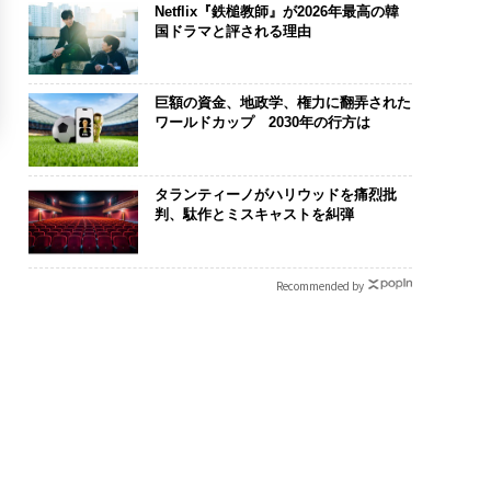
Netflix『鉄槌教師』が2026年最高の韓
国ドラマと評される理由
巨額の資金、地政学、権力に翻弄された
ワールドカップ 2030年の行方は
タランティーノがハリウッドを痛烈批
判、駄作とミスキャストを糾弾
Recommended by