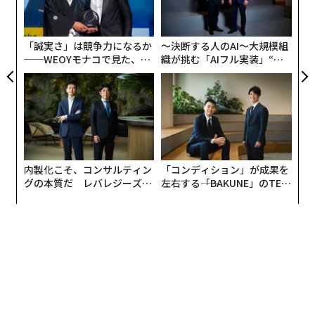
術
た
第2次安倍内閣の成長戦略「日本再興戦略 2016」で掲げ
ア
「誠実さ」は競争力になるか
〜決断する人のAI〜大規模組
られた「スポーツの成長産業化」の柱として経済産業省
──WEOYモナコで見た、く
織が挑む「AIフル実装」“使
とスポーツ庁が推進してきた「スタジアム・アリーナ改
ら寿司の経営哲学
う”企業から“動く”企業へ【N
革」や、来シーズンから始まるBリーグの構造改革「B.
TTドコモビジネス×PwC】
革新」による、5000席以上かつスイートルーム等を備え
たアリーナの確保を参入条件とした最上位ディビジョン
「B.LEAGUE PREMIER（B.プレミア）」の新設などを背
景とした、全国的なアリーナ建設ラッシュの中、
内製化こそ、コンサルティン
「コンディション」が成果を
2024年に開業したMIXI・三井不動産の共同事業による
グの本質だ レバレジーズが
左右する――「BAKUNE」のTEN
「ららアリーナ東京ベイ」、
実践する、次世代ファームの
TIALが支える「挑戦者の明
DeNAと京急電鉄が共同開発計画中の「川崎新！アリー
全貌
日」
ナシティ・プロジェクト」* などとともに民設民営の首
都圏大型多目的アリーナとして、そして何よりトヨタ自
前のアリーナとして早くから注目されてきた。
* 開業時期につい
て、建設業界の人手不足などを理由に、当初目標の2028年10月から2年ほど先になる見通しが発表されている（20
24年10月1日ディー・エヌ・エー発表）