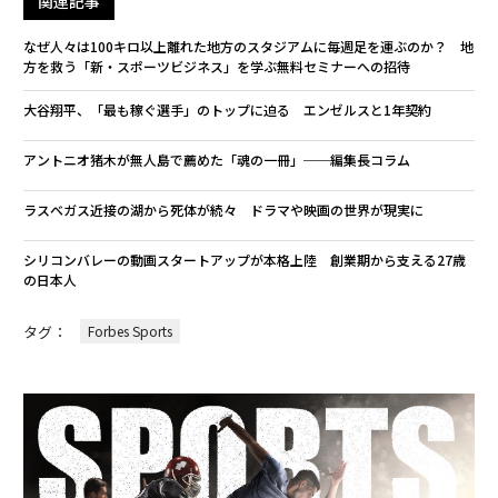
関連記事
なぜ人々は100キロ以上離れた地方のスタジアムに毎週足を運ぶのか？ 地
方を救う「新・スポーツビジネス」を学ぶ無料セミナーへの招待
大谷翔平、「最も稼ぐ選手」のトップに迫る エンゼルスと1年契約
アントニオ猪木が無人島で薦めた「魂の一冊」──編集長コラム
ラスベガス近接の湖から死体が続々 ドラマや映画の世界が現実に
シリコンバレーの動画スタートアップが本格上陸 創業期から支える27歳
の日本人
タグ：
Forbes Sports