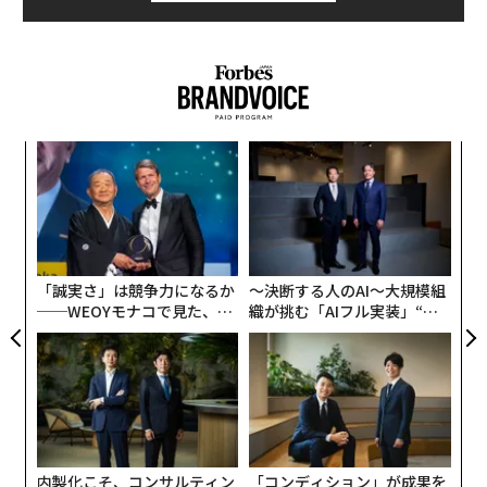
革
ク
た「
な
術
た
ア
「誠実さ」は競争力になるか
〜決断する人のAI〜大規模組
──WEOYモナコで見た、く
織が挑む「AIフル実装」“使
ら寿司の経営哲学
う”企業から“動く”企業へ【N
TTドコモビジネス×PwC】
内製化こそ、コンサルティン
「コンディション」が成果を