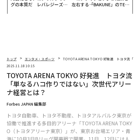
グの本質だ レバレジーズが
左右する――「BAKUNE」のTEN
実践する、次世代ファームの
TIALが支える「挑戦者の明
全貌
日」
トップ
エンタメ・スポーツ
TOYOTA ARENA TOKYO 好発進 トヨタ
2025.11.18 10:15
TOYOTA ARENA TOKYO 好発進 トヨタ流
「単なるハコ作りではない」次世代アリー
ナ経営とは？
Forbes JAPAN 編集部
トヨタ自動車、トヨタ不動産、トヨタアルバルク東京が
協働で推進する多目的アリーナ「TOYOTA ARENA TOKY
O（トヨタアリーナ東京）」が、東京お台場エリア・青
海に10月3日Bリーグ開幕戦で開業。11日、12日には人