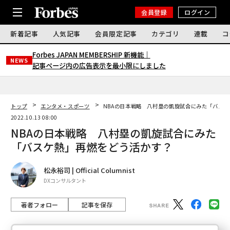
会員登録
ログイン
新着記事
人気記事
会員限定記事
カテゴリ
連載
コ
Forbes JAPAN MEMBERSHIP 新機能｜
NEWS
記事ページ内の広告表示を最小限にしました
トップ
エンタメ・スポーツ
NBAの日本戦略 八村塁の凱旋試合にみた「バス
2022.10.13 08:00
NBAの日本戦略 八村塁の凱旋試合にみた
「バスケ熱」再燃をどう活かす？
松永裕司 | Official Columnist
DXコンサルタント
著者フォロー
記事を保存