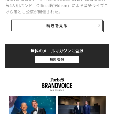
気4人組バンド「Official髭男dism」による音楽ライブこ
けら落とし公演が開催された。
男子プロバスケットボールBリーグB1のアルバルク東京
続きを見る
のホームアリーナで、収容客数は約1万人（音楽興行時
は約8千人）。りんかい線・東京テレポート駅、ゆりか
もめ・青海駅から徒歩4〜5分というアクセスを誇り、初
年度は貸館を含めて稼働率ほぼ100％、150万人程度の集
無料のメールマガジンに登録
客を見込んでいる。
無料登録
周辺地域では、東京都が臨海副都心の新たなランドマー
クとして整備を進める世界最大級の噴水「ODAIBAファ
ウンテン（仮称）」（2026年3月完成予定）や、テレビ
朝日が建設中の複合型エンタテインメント施設「TOKYO
DREAM PARK」（2026年3月27日開業）、コナミグルー
革
プの次世代研究開発拠点・複合施設「コナミクリエイテ
ク
ィブフロント東京ベイ」（2025年10月末開業）といっ
た「
な
た、さらなる再開発も進んでいる。