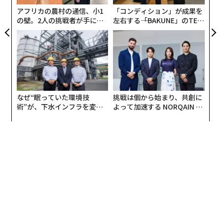
アフリカの農村の通信、小1
「コンディション」が成果を
の壁。2人の挑戦者が手にし
左右する――「BAKUNE」のTEN
た「次なる武器」
TIALが支える「挑戦者の明
日」
なぜ“眠っていた環境技
挑戦は個から始まり、共創に
術”が、下水インフラを変え
よって加速する NORQAIN JA
たのか──産総研×月島JFE
PAN 特別座談会
アクアソリューションの10年