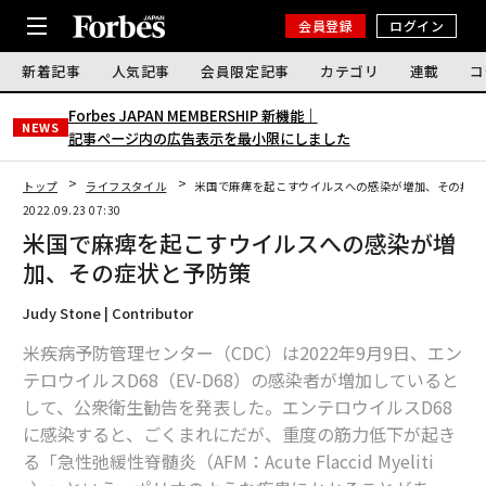
会員登録
ログイン
新着記事
人気記事
会員限定記事
カテゴリ
連載
コ
Forbes JAPAN MEMBERSHIP 新機能｜
NEWS
記事ページ内の広告表示を最小限にしました
トップ
ライフスタイル
米国で麻痺を起こすウイルスへの感染が増加、その症状
2022.09.23 07:30
米国で麻痺を起こすウイルスへの感染が増
加、その症状と予防策
Judy Stone | Contributor
米疾病予防管理センター（CDC）は2022年9月9日、エン
テロウイルスD68（EV-D68）の感染者が増加していると
して、公衆衛生勧告を発表した。エンテロウイルスD68
に感染すると、ごくまれにだが、重度の筋力低下が起き
る「急性弛緩性脊髄炎（AFM：Acute Flaccid Myeliti