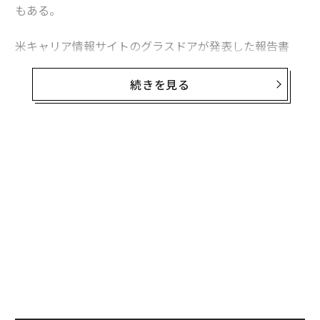
もある。
米キャリア情報サイトのグラスドアが発表した報告書
「Workplace Trends 2021（職場のトレンド 2021）」
によると、緊急性がなく、コロナ収束後まで延期できる
続きを見る
選択的医療分野での求人広告は激減。最も影響を受けた
職業は聴覚専門医（オーディオロジスト）で、グラスド
ア上の求人は70％減った。
無料のメールマガジンに登録
米国聴覚学会（AAA）のアンジェラ・シュープ会長は、
無料登録
聴覚専門医が長期の一時帰休を言い渡されたり、開業し
ていたクリニックを閉じて早期引退したりしたとの話を
聞いているという。また、聴覚学の分野で就職活動をし
ている大学新卒者の多くは、大きな施設では採用を行な
っていないと告げられているとのことだ。
“
シ
グ