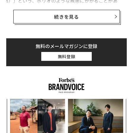
s）」という、ポリオのような疾患にかかることがあ
る。
続きを見る
CDCはまた、ライノウイルス（RV）とエンテロウイルス
（EV）の両方またはいずれか一方で陽性反応を示した子
どもたちが、重篤な呼吸器疾患を発症して入院するケー
スが増えている点も指摘した。
無料のメールマガジンに登録
無料登録
ライノウイルスとエンテロウイルスは症状が似ており、
一般的な検査では違いを見分けることができない可能性
があるため、特殊な検査が必要だ。追加検査を実施した
結果、検査サンプルの多くがエンテロウイルスD68に感
染した子どもたちのものであることが確認された。
“
シ
グ
目
の
ン