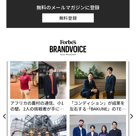
目
の
ン
アフリカの農村の通信、小1
「コンディション」が成果を
の壁。2人の挑戦者が手にし
左右する――「BAKUNE」のTEN
た「次なる武器」
TIALが支える「挑戦者の明
日」
なぜ“眠っていた環境技
挑戦は個から始まり、共創に
術”が、下水インフラを変え
よって加速する NORQAIN JA
たのか──産総研×月島JFE
PAN 特別座談会
アクアソリューションの10年