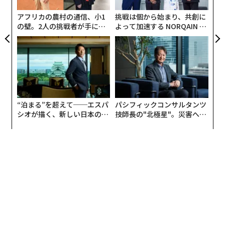
アフリカの農村の通信、小1
挑戦は個から始まり、共創に
の壁。2人の挑戦者が手にし
よって加速する NORQAIN JA
た「次なる武器」
PAN 特別座談会
“泊まる”を超えて──エスパ
パシフィックコンサルタンツ
シオが描く、新しい日本のラ
技師長の"北極星"。災害への
グジュアリー（前編）
無力感を乗り越え見つけた、
防災一筋20年の答え