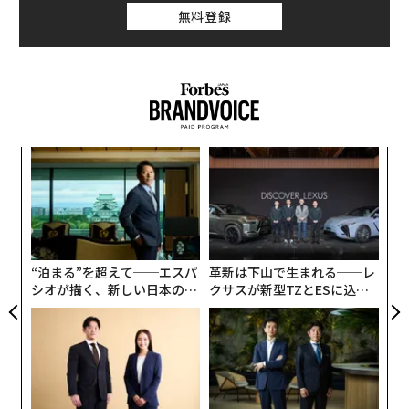
無料登録
「
─
ら
〜
織
う
T
“泊まる”を超えて──エスパ
革新は下山で生まれる──レ
シオが描く、新しい日本のラ
クサスが新型TZとESに込め
グジュアリー（前編）
た「DISCOVER」の哲学