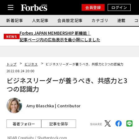
会員登録
ログイン
新着記事
人気記事
会員限定記事
カテゴリ
連載
コ
Forbes JAPAN MEMBERSHIP 新機能｜
NEWS
記事ページ内の広告表示を最小限にしました
トップ
ビジネス
ビジネスリーダーが養うべき、共感力と3つの認識力
2022.08.24 20:00
ビジネスリーダーが養うべき、共感力と3
つの認識力
Amy Blaschka | Contributor
著者フォロー
記事を保存
NDAB Creativity / Shutterstock.com