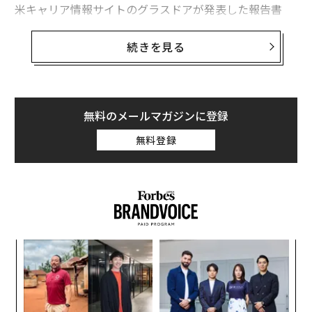
米キャリア情報サイトのグラスドアが発表した報告書
「Workplace Trends 2021（職場のトレンド 2021）」
によると、緊急性がなく、コロナ収束後まで延期できる
続きを見る
選択的医療分野での求人広告は激減。最も影響を受けた
職業は聴覚専門医（オーディオロジスト）で、グラスド
ア上の求人は70％減った。
無料のメールマガジンに登録
米国聴覚学会（AAA）のアンジェラ・シュープ会長は、
無料登録
聴覚専門医が長期の一時帰休を言い渡されたり、開業し
ていたクリニックを閉じて早期引退したりしたとの話を
聞いているという。また、聴覚学の分野で就職活動をし
ている大学新卒者の多くは、大きな施設では採用を行な
っていないと告げられているとのことだ。
〜
金
個
目
ェ
の
ン