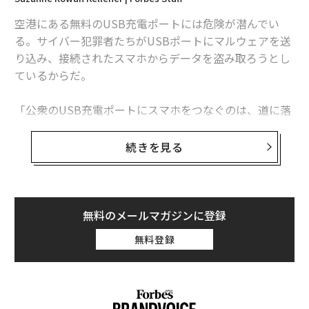
史上最も危険な「iPhone接続ケーブル」が発売、悪用の懸念
空港にある無料のUSB充電ポートには危険が潜んでい
る。サイバー犯罪者たちがUSBポートにマルウェアを送
Googleフォトがひっそりと強力にアップデート 新デザインの共有メニュ
ーがポップアップ
り込み、接続されたスマホからデータを盗み取ろうとし
ているからだ。
GAFAで数学系の人材がひっぱりだこな理由。純粋数学はもう「ポケットに
入っている」
「公衆のUSB充電ポートにスマホをつなぐのは、道に落
なぜ米国人はTikTokが危険だとわかっていても使い続けるのか
ちている歯ブラシで歯を磨くようなものだ。どんな結果
が待っているかは予測不能だ」と、IBMのX-Force脅威イ
続きを見る
タグ：
Google/グーグル
Apple/アップル
ンテリジェンスセキュリティ部門のシニアVPを務めるCa
leb Barlowは話す。
外出する際は充電器を持ち歩き、壁のコンセントから充
advertisement
無料のメールマガジンに登録
電する、もしくはモバイル充電器を利用したほうがずっ
無料登録
と安全であることは確実だ。それでもUSBポートから充
電をしたいという人に、Barlowが利用を薦めるのが10
ドルほどで買える「Juice-Jack Defender」という名の
デバイスだ。