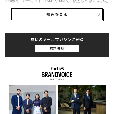
essage）でテキスト（SMSやMMS）を送るときには共通
の悩みがある。友人の誰かがAndroidに乗り換えると、
グループチャットのメッセージの吹き出しが緑色に変わ
続きを見る
るからだ。
iPhoneとAndroidスマホ間でメッセージを送ると、いろ
いろな不都合が起きる。写真や動画の画質が落ちたり、
無料のメールマガジンに登録
メッセージが送信されなかったり、遅れたり、順番どお
無料登録
りに送信されなかったりするのだ。タイピングインジケ
ーターが無効になり、サムズアップやハートなどのリア
クションは、吹き出し上のバッジ表示ではなく、文字で
書き出されるようになる。この問題は何年も前から文句
を言われ続けている。
義す
「
むス
3
C
〈7
る
ャ
ト