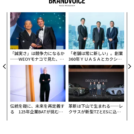
パシ
な
ラグ
術
た
〈7
ア
ャ
ト
リア
「誠実さ」は競争力になるか
「老舗は常に新しい」。創業
UM
──WEOYモナコで見た、く
360年ＹＵＡＳＡとカクシン
ら寿司の経営哲学
CEO田尻望が語る、AIを超え
る人の価値
伝統を礎に、未来を再定義す
革新は下山で生まれる──レ
る 125年企業BATが挑むス
クサスが新型TZとESに込め
モークレスな未来
た「DISCOVER」の哲学