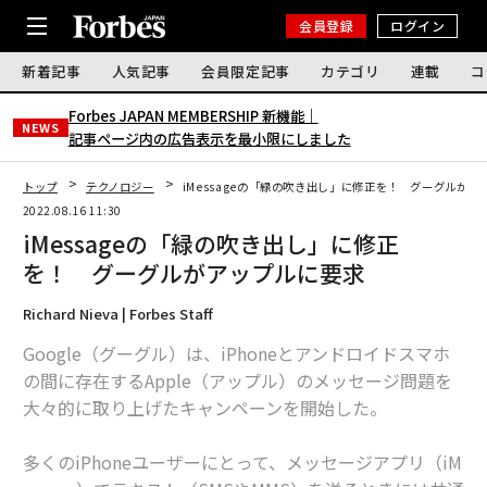
会員登録
ログイン
新着記事
人気記事
会員限定記事
カテゴリ
連載
コ
Forbes JAPAN MEMBERSHIP 新機能｜
NEWS
記事ページ内の広告表示を最小限にしました
トップ
テクノロジー
iMessageの「緑の吹き出し」に修正を！ グーグルがア
2022.08.16 11:30
iMessageの「緑の吹き出し」に修正
を！ グーグルがアップルに要求
Richard Nieva | Forbes Staff
Google（グーグル）は、iPhoneとアンドロイドスマホ
の間に存在するApple（アップル）のメッセージ問題を
大々的に取り上げたキャンペーンを開始した。
多くのiPhoneユーザーにとって、メッセージアプリ（iM