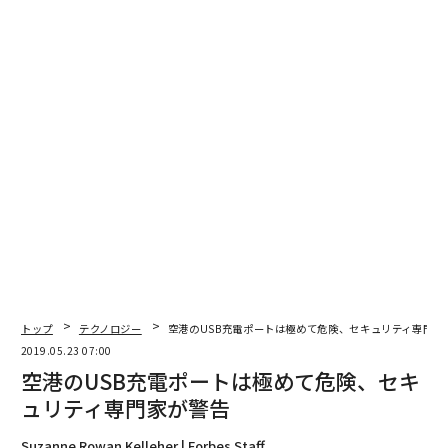
翻訳＝酒匂寛
2026年9月号発売中
最新号の購入はこちらから
メンバーシップに登録する
トップ
テクノロジー
空港のUSB充電ポートは極めて危険、セキュリティ専門家
2019.05.23 07:00
空港のUSB充電ポートは極めて危険、セキ
関連記事
ュリティ専門家が警告
空港のUSB充電ポートは極めて危険、セキュリティ専門家が警告
Suzanne Rowan Kelleher | Forbes Staff