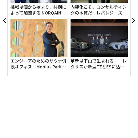
リア
挑戦は個から始まり、共創に
内製化こそ、コンサルティン
UM
よって加速する NORQAIN JA
グの本質だ レバレジーズが
PAN 特別座談会
実践する、次世代ファームの
全貌
エンジニアのためのサウナ併
革新は下山で生まれる──レ
設オフィス「Mobius Park」
クサスが新型TZとESに込め
がオープン──タマディック
た「DISCOVER」の哲学
が健康経営を徹底する理由