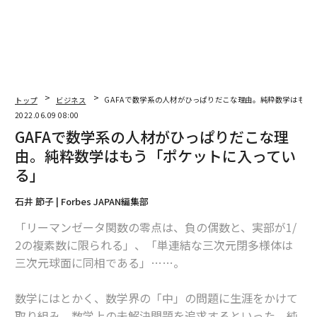
日」
トップ
ビジネス
GAFAで数学系の人材がひっぱりだこな理由。純粋数学はもう
2022.06.09 08:00
GAFAで数学系の人材がひっぱりだこな理
由。純粋数学はもう「ポケットに入ってい
る」
石井 節子 | Forbes JAPAN編集部
「リーマンゼータ関数の零点は、負の偶数と、実部が1/
2の複素数に限られる」、「単連結な三次元閉多様体は
三次元球面に同相である」……。
数学にはとかく、数学界の「中」の問題に生涯をかけて
取り組み、数学上の未解決問題を追求するといった、純