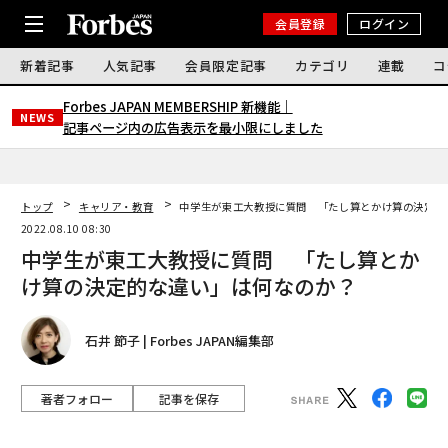
会員登録
ログイン
新着記事
人気記事
会員限定記事
カテゴリ
連載
コ
Forbes JAPAN MEMBERSHIP 新機能｜
NEWS
記事ページ内の広告表示を最小限にしました
トップ
キャリア・教育
中学生が東工大教授に質問 「たし算とかけ算の決定的
2022.08.10 08:30
中学生が東工大教授に質問 「たし算とか
け算の決定的な違い」は何なのか？
石井 節子 | Forbes JAPAN編集部
著者フォロー
記事を保存