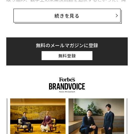
粋な上にも純粋、すなわち実社会とは没交渉な「至高の
学問」のイメージがないだろうか。
続きを見る
だが今、GAFAを始めとする米国のビッグテック各社が、
数学専攻の優れた学生を積極的に採用している。そし
て、ヨーロッパには、「
マスハイヤー・オルグ
」を始め
無料のメールマガジンに登録
とする、数学系人材向け職探しサイトも豊富だ。少なく
無料登録
とも欧米では、数学界と産業界の距離は明らかに近くな
っているようだ。
国内に目を向けても、経済産業省が2018〜19年、「理数
系人材の産業界での活躍に向けての意見交換会」を開催
したほか、2018年の同省の報告書「数理資本主義の時代
キ
革
～数学パワーが世界を変える～」の中では、「デジタル
か。
ク
革命、第四次産業革命を主導し、さらに限界を超えるた
キャ
た「
エ
めに欠かせない科学が3つある。第1に数学、第2に数
R S
チ
学、第3に数学である」といった趣旨が明らかにされて
ェ