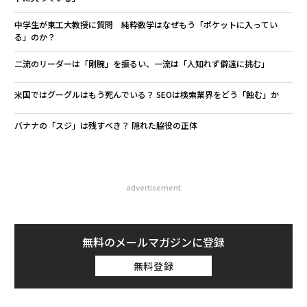
中学生が東工大教授に質問 純粋数学はなぜもう「ポケットに入ってい
る」のか？
二流のリーダーは「剛腕」を振るい、一流は「人知れず僻遠に挑む」
米国ではグーグルはもう死んでいる？ SEOは検索業界をどう「蝕む」か
バナナの「スジ」は残すべき？ 隠れた脇役の正体
advertisement
無料のメールマガジンに登録
無料登録