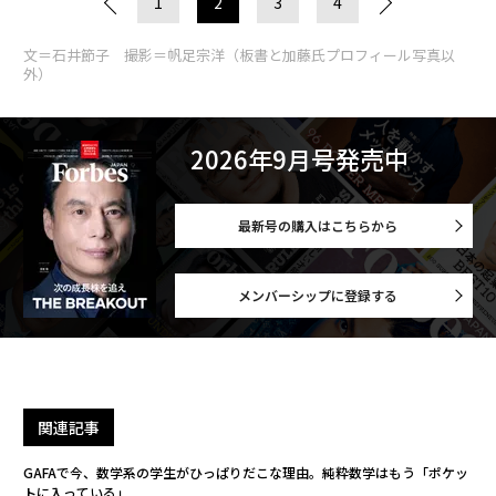
1
2
3
4
文＝石井節子 撮影＝帆足宗洋（板書と加藤氏プロフィール写真以
外）
2026年9月号発売中
最新号の購入はこちらから
メンバーシップに登録する
関連記事
GAFAで今、数学系の学生がひっぱりだこな理由。純粋数学はもう「ポケッ
トに入っている」