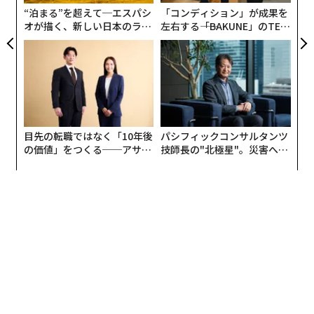
いる。
“泊まる”を超えて─エスパシ
「コンディション」が成果を
オが描く、新しい日本のラグ
左右する――「BAKUNE」のTEN
果たして日本でも、数学世界と現実社会の「架け橋」は
ジュアリー（中編）
TIALが支える「挑戦者の明
かけられつつあるのだろうか。
日」
東工大学理学院数学系教授で、4月に放映されたNHKス
ペシャル「数学者は宇宙をつなげるか?abc予想証明をめ
ぐる数奇な物語」にも出演して話題を呼んだ加藤文元氏
目先の転職ではなく「10年後
パシフィックコンサルタンツ
に、社会の問題解決と関わる「産業数学」の分野に今何
の価値」をつくる──アサイ
技師長の"北極星"。災害への
が起きているのか、世界における日本の数学分野の成熟
ンの長期伴走型支援とは
無力感を乗り越え見つけた、
度について、そしてそもそも数学という学問は「どんな
防災一筋20年の答え
姿をしているのか」を聞いた。