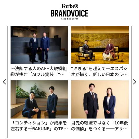
るか
、く
〜決断する人のAI〜大規模組
“泊まる”を超えて─エスパシ
パ
織が挑む「AIフル実装」“使
オが描く、新しい日本のラグ
技
う”企業から“動く”企業へ【N
ジュアリー（中編）
無
模組
挑
TTドコモビジネス×PwC】
防
“使
よっ
【N
PA
C】
「コンディション」が成果を
目先の転職ではなく「10年後
左右する――「BAKUNE」のTEN
の価値」をつくる──アサイ
TIALが支える「挑戦者の明
ンの長期伴走型支援とは