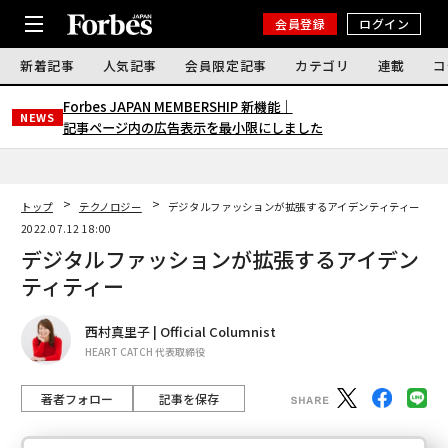
会員登録
ログイン
新着記事
人気記事
会員限定記事
カテゴリ
連載
コ
Forbes JAPAN MEMBERSHIP 新機能｜
NEWS
記事ページ内の広告表示を最小限にしました
トップ
テクノロジー
デジタルファッションが拡張するアイデンティティー
2022.07.12 18:00
デジタルファッションが拡張するアイデン
ティティー
西村真里子 | Official Columnist
HEART CATCH 代表取締役
著者フォロー
記事を保存