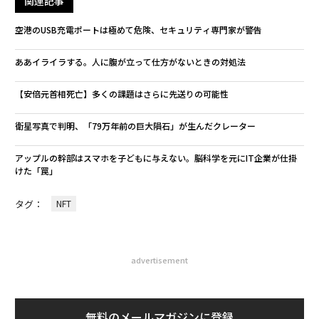
関連記事
空港のUSB充電ポートは極めて危険、セキュリティ専門家が警告
ああイライラする。人に腹が立って仕方がないときの対処法
【安倍元首相死亡】多くの課題はさらに先送りの可能性
衛星写真で判明、「79万年前の巨大隕石」が生んだクレーター
アップルの幹部はスマホを子どもに与えない。脳科学を元にIT企業が仕掛
けた「罠」
タグ：
NFT
advertisement
無料のメールマガジンに登録