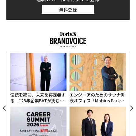
無料登録
革
ク
た「
〜
織
う
T
伝統を礎に、未来を再定義す
エンジニアのためのサウナ併
る 125年企業BATが挑むス
設オフィス「Mobius Park」
モークレスな未来
がオープン──タマディック
が健康経営を徹底する理由