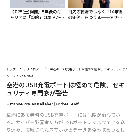
〈7.25(土)開催〉5年後のキ
目先の転職ではなく「10年後
ャリアに「戦略」はあるか。
の価値」をつくる──アサイ
トップエグゼクティブのキャ
ンの長期伴走型支援とは
リアに触れる1日│CAREER S
UMMIT 2026
トップ
テクノロジー
空港のUSB充電ポートは極めて危険、セキュリティ専門家
2019.05.23 07:00
空港のUSB充電ポートは極めて危険、セキ
ュリティ専門家が警告
Suzanne Rowan Kelleher | Forbes Staff
空港にある無料のUSB充電ポートには危険が潜んでい
る。サイバー犯罪者たちがUSBポートにマルウェアを送
り込み、接続されたスマホからデータを盗み取ろうとし