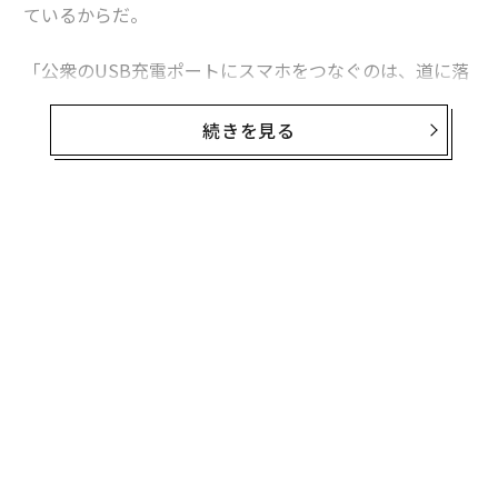
ているからだ。
「公衆のUSB充電ポートにスマホをつなぐのは、道に落
ちている歯ブラシで歯を磨くようなものだ。どんな結果
が待っているかは予測不能だ」と、IBMのX-Force脅威イ
続きを見る
ンテリジェンスセキュリティ部門のシニアVPを務めるCa
leb Barlowは話す。
外出する際は充電器を持ち歩き、壁のコンセントから充
電する、もしくはモバイル充電器を利用したほうがずっ
と安全であることは確実だ。それでもUSBポートから充
電をしたいという人に、Barlowが利用を薦めるのが10
ドルほどで買える「Juice-Jack Defender」という名の
デバイスだ。