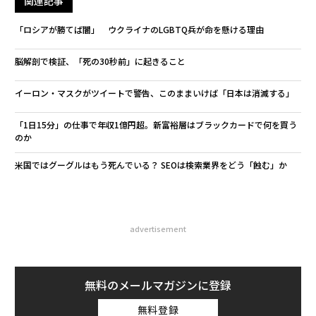
関連記事
「ロシアが勝てば闇」 ウクライナのLGBTQ兵が命を懸ける理由
脳解剖で検証、「死の30秒前」に起きること
イーロン・マスクがツイートで警告、このままいけば「日本は消滅する」
「1日15分」の仕事で年収1億円超。新富裕層はブラックカードで何を買う
のか
米国ではグーグルはもう死んでいる？ SEOは検索業界をどう「蝕む」か
advertisement
無料のメールマガジンに登録
無料登録