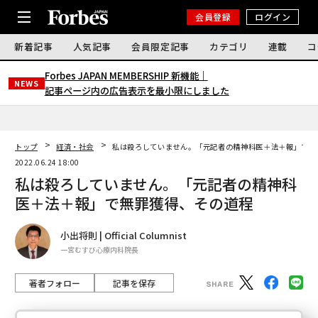
会員登録
ログイン
新着記事
人気記事
会員限定記事
カテゴリ
連載
コ
Forbes JAPAN MEMBERSHIP 新機能｜
NEWS
記事ページ内の広告表示を最小限にしました
トップ
経済・社会
私は殺ろしていません。「元記者の精神科医＋法＋報」で無
2022.06.24 18:00
私は殺ろしていません。「元記者の精神科
医＋法＋報」で無罪獲得、その道程
小出将則 | Official Columnist
一宮むすび心療内科院長
著者フォロー
記事を保存