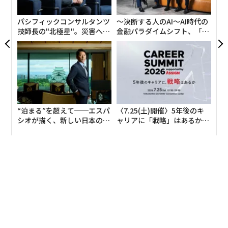
た
パシフィックコンサルタンツ
〜決断する人のAI〜AI時代の
技師長の"北極星"。災害への
金融パラダイムシフト、「超
無力感を乗り越え見つけた、
個別化」の核心 【MUFG×ウ
防災一筋20年の答え
ェルスナビ×PwC】
“泊まる”を超えて──エスパ
〈7.25(土)開催〉5年後のキ
シオが描く、新しい日本のラ
ャリアに「戦略」はあるか。
グジュアリー（前編）
トップエグゼクティブのキャ
リアに触れる1日│CAREER S
UMMIT 2026