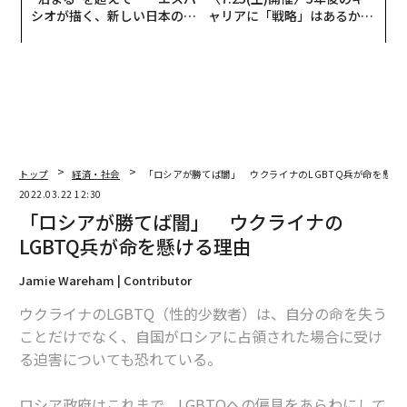
シオが描く、新しい日本のラ
ャリアに「戦略」はあるか。
グジュアリー（前編）
トップエグゼクティブのキャ
リアに触れる1日│CAREER S
UMMIT 2026
トップ
経済・社会
「ロシアが勝てば闇」 ウクライナのLGBTQ兵が命を懸け
2022.03.22 12:30
「ロシアが勝てば闇」 ウクライナの
LGBTQ兵が命を懸ける理由
Jamie Wareham | Contributor
ウクライナのLGBTQ（性的少数者）は、自分の命を失う
ことだけでなく、自国がロシアに占領された場合に受け
る迫害についても恐れている。
ロシア政府はこれまで、LGBTQへの偏見をあらわにして