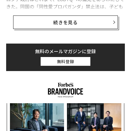
きた。同国の「同性愛プロパガンダ」禁止法は、子ども
にLGBTQに関するコンテンツを見せることを禁じるもの
で、事実上、LGBTQとしての生き方を話題にすることに
続きを見る
対する禁止令として使われている。チェチェンで行われ
たLGBTQに対する迫害、いわゆる「ゲイの粛清」は、近
年のロシアでも特に恐ろしい出来事として、世界に衝撃
を与えた。
無料のメールマガジンに登録
無料登録
そして今、ロシアのウクライナ侵攻が世界を震撼（しん
かん）させている。戦争が始まる前から、すでに恐ろし
い情報が出ていた。米国は国連に提出した書簡で、ロシ
アが「反体制派」のリストを作成し、LGBTQやジャーナ
リスト、活動家といった人々を殺害したり、収容所に送
ったりすることを計画していると指摘。「人権面で大惨
「
事」が起きると警告した。
左右
T
ア
日
の