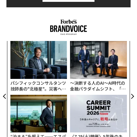
「
左右
T
ア
日
の
た
パシフィックコンサルタンツ
〜決断する人のAI〜AI時代の
技師長の"北極星"。災害への
金融パラダイムシフト、「超
無力感を乗り越え見つけた、
個別化」の核心 【MUFG×ウ
防災一筋20年の答え
ェルスナビ×PwC】
“泊まる”を超えて──エスパ
〈7.25(土)開催〉5年後のキ