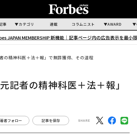
記事
カテゴリ
連載
コラムニスト
AWARD
rbes JAPAN MEMBERSHIP 新機能｜
記事ページ内の広告表示を最小
者の精神科医＋法＋報」で無罪獲得、その道程
「元記者の精神科医＋法＋報」
著者フォロー
記事を保存