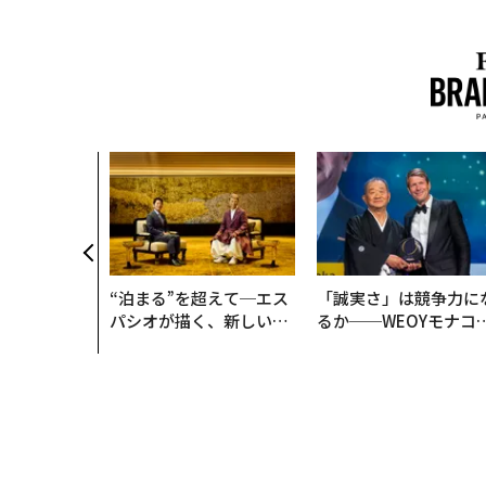
“泊まる”を超えて─エス
「誠実さ」は競争力に
パシオが描く、新しい日
るか──WEOYモナコ
本のラグジュアリー（中
見た、くら寿司の経営
編）
学