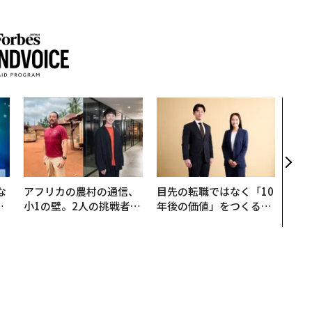
“泊
スパ
日本
（前
な
アフリカの農村の通信、
目先の転職ではなく「10
で
小1の壁。2人の挑戦者が
年後の価値」をつくる─
哲
手にした「次なる武器」
─アサインの長期伴走型
支援とは