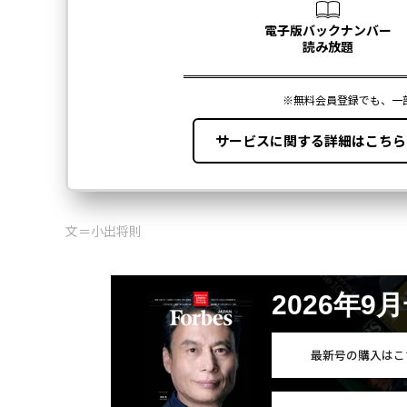
文＝小出将則
2026年9
最新号の購入はこ