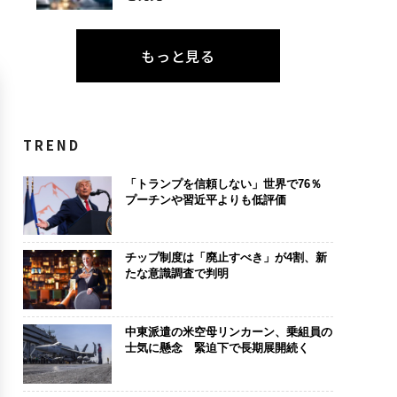
もっと見る
TREND
「トランプを信頼しない」世界で76％
プーチンや習近平よりも低評価
チップ制度は「廃止すべき」が4割、新
たな意識調査で判明
中東派遣の米空母リンカーン、乗組員の
士気に懸念 緊迫下で長期展開続く