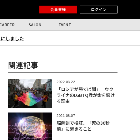
会員登録
ログイン
CAREER
SALON
EVENT
限にしました
関連記事
2022.03.22
「ロシアが勝てば闇」 ウク
ライナのLGBTQ兵が命を懸け
る理由
2021.08.07
脳解剖で検証、「死の30秒
前」に起きること