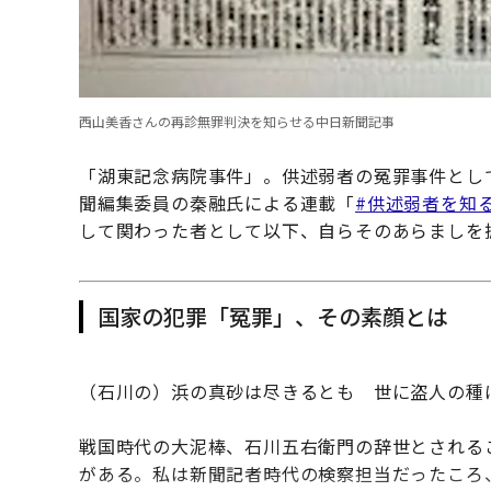
西山美香さんの再診無罪判決を知らせる中日新聞記事
「湖東記念病院事件」。供述弱者の冤罪事件とし
聞編集委員の秦融氏による連載「
#供述弱者を知
して関わった者として以下、自らそのあらましを
国家の犯罪「冤罪」、その素顔とは
（石川の）浜の真砂は尽きるとも 世に盗人の
戦国時代の大泥棒、石川五右衛門の辞世とされる
がある。私は新聞記者時代の検察担当だったころ