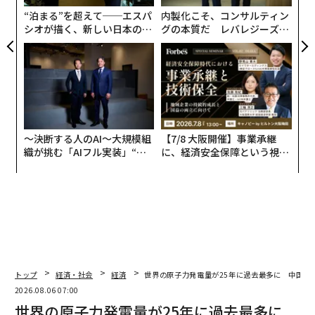
“泊まる”を超えて──エスパ
内製化こそ、コンサルティン
シオが描く、新しい日本のラ
グの本質だ レバレジーズが
グジュアリー（前編）
実践する、次世代ファームの
全貌
〜決断する人のAI〜大規模組
【7/8 大阪開催】事業承継
織が挑む「AIフル実装」“使
に、経済安全保障という視点
う”企業から“動く”企業へ【N
が加わるとき──経営者が問
TTドコモビジネス×PwC】
われる新たな判断軸
トップ
経済・社会
経済
世界の原子力発電量が25年に過去最多に 中国が
2026.08.06 07:00
世界の原子力発電量が25年に過去最多に