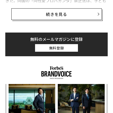
きた。同国の「同性愛プロパガンダ」禁止法は、子ども
にLGBTQに関するコンテンツを見せることを禁じるもの
で、事実上、LGBTQとしての生き方を話題にすることに
続きを見る
対する禁止令として使われている。チェチェンで行われ
たLGBTQに対する迫害、いわゆる「ゲイの粛清」は、近
年のロシアでも特に恐ろしい出来事として、世界に衝撃
を与えた。
無料のメールマガジンに登録
無料登録
そして今、ロシアのウクライナ侵攻が世界を震撼（しん
かん）させている。戦争が始まる前から、すでに恐ろし
い情報が出ていた。米国は国連に提出した書簡で、ロシ
アが「反体制派」のリストを作成し、LGBTQやジャーナ
リスト、活動家といった人々を殺害したり、収容所に送
ったりすることを計画していると指摘。「人権面で大惨
目
事」が起きると警告した。
の
ン
革
ク
た「