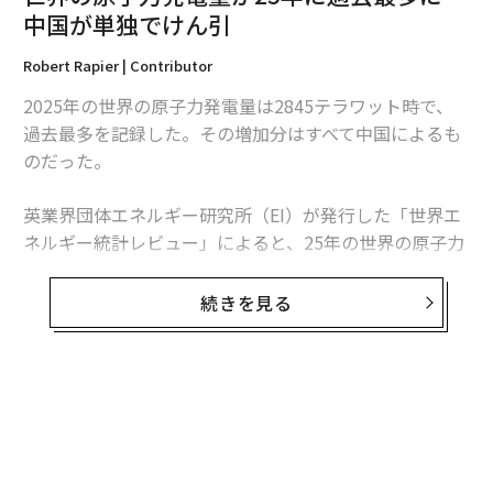
中国が単独でけん引
Robert Rapier | Contributor
2025年の世界の原子力発電量は2845テラワット時で、
編集＝遠藤宗生
過去最多を記録した。その増加分はすべて中国によるも
のだった。
2026年9月号発売中
英業界団体エネルギー研究所（EI）が発行した「世界エ
ネルギー統計レビュー」によると、25年の世界の原子力
発電量は前年比1.3％、30テラワット時増加した。中国
最新号の購入はこちらから
の増加分は34テラワット時を超えたため、同国を除け
続きを見る
ば、世界の原子力発電量は減少したことになる。
メンバーシップに登録する
この数字は「世界的な原子力ルネッサンス」という大ま
かな主張より、業界の実情をより的確に捉えている。原
子力発電量は増加しているものの、拡大は特定の国に集
中している。米国は引き続き世界最多の原子力発電所を
関連記事
稼働させているが、中国は急速にその差を縮めている。