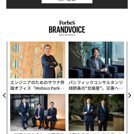
A
顧客
pa
伝
な
る
モ
エンジニアのためのサウナ併
パシフィックコンサルタンツ
設オフィス「Mobius Park」
技師長の"北極星"。災害への
がオープン──タマディック
無力感を乗り越え見つけた、
が健康経営を徹底する理由
防災一筋20年の答え