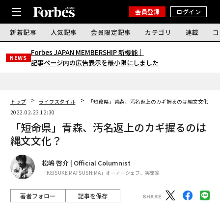
会員登録
ログイン
新着記事
人気記事
会員限定記事
カテゴリ
連載
コ
Forbes JAPAN MEMBERSHIP 新機能｜
NEWS
記事ページ内の広告表示を最小限にしました
トップ
ライフスタイル
「短命県」青森、汚名返上のカギ握るのは縄文文化？
2022.02.23 12:30
「短命県」青森、汚名返上のカギ握るのは
縄文文化？
松嶋 啓介 | Official Columnist
「KEISUKE MATSUSHIMA」オーナーシェフ、実業家
著者フォロー
記事を保存