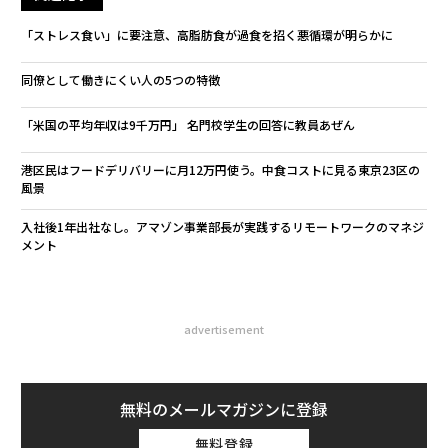
「ストレス食い」に要注意、高脂肪食が過食を招く悪循環が明らかに
同僚として働きにくい人の5つの特徴
「米国の平均年収は9千万円」 名門校学生の回答に教員あぜん
港区民はフードデリバリーに月12万円使う。中食コストに見る東京23区の
風景
入社後1年出社なし。アマゾン事業部長が実践するリモートワークのマネジ
メント
advertisement
無料のメールマガジンに登録
無料登録