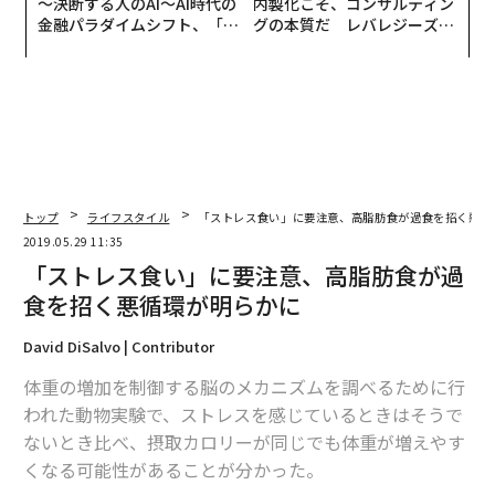
〜決断する人のAI〜AI時代の
内製化こそ、コンサルティン
金融パラダイムシフト、「超
グの本質だ レバレジーズが
個別化」の核心 【MUFG×ウ
実践する、次世代ファームの
ェルスナビ×PwC】
全貌
トップ
ライフスタイル
「ストレス食い」に要注意、高脂肪食が過食を招く悪循
2019.05.29 11:35
「ストレス食い」に要注意、高脂肪食が過
食を招く悪循環が明らかに
David DiSalvo | Contributor
体重の増加を制御する脳のメカニズムを調べるために行
われた動物実験で、ストレスを感じているときはそうで
ないとき比べ、摂取カロリーが同じでも体重が増えやす
くなる可能性があることが分かった。