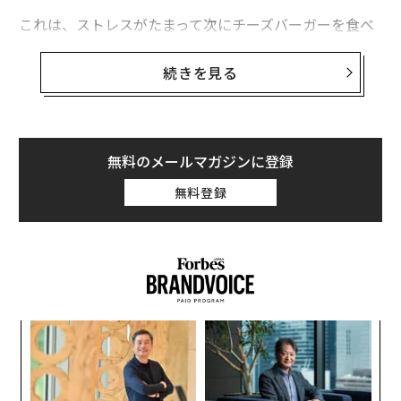
これは、ストレスがたまって次にチーズバーガーを食べ
過ぎてしまう前に、知っておくべきことだ。中にはスト
レスで食べられなくなるという人もいるが、すでに多く
続きを見る
の人が自覚しているとおり、私たちは「ストレス食い」
をする。
食べると心が安らぐ「コンフォートフード」は高カロリ
無料のメールマガジンに登録
ーで、大抵は脂肪も砂糖も多く含んでいる。緊張感が高
無料登録
まっているとき、私たちは特に好んでコンフォートフー
ドを食べようとする。
A
顧客
pa
伝
な
る