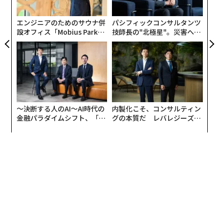
モ
エンジニアのためのサウナ併
パシフィックコンサルタンツ
設オフィス「Mobius Park」
技師長の"北極星"。災害への
がオープン──タマディック
無力感を乗り越え見つけた、
が健康経営を徹底する理由
防災一筋20年の答え
〜決断する人のAI〜AI時代の
内製化こそ、コンサルティン
金融パラダイムシフト、「超
グの本質だ レバレジーズが
個別化」の核心 【MUFG×ウ
実践する、次世代ファームの
ェルスナビ×PwC】
全貌