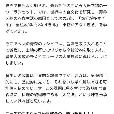
世界で最もよく知られ、最も評価の高い五大医学誌の一
つ「ランセット」では、世界中の食文化を研究し、寿命
を縮める食生活の原因として次の3点、「塩分が多すぎ
る」｢全粒穀物が少なすぎる｣「果物が少なすぎる」を挙
げています。
そこで今回の青森のレシピでは、旨味を取り入れること
で減塩し、土地の歴史の学びから全粒穀物を取り入れ、
農業大国故の野菜とフルーツの大量摂取に導けるように
しました。
食生活の改善は世界的な課題ですが、青森は、気候風土
的にも、歴史的に見ても、それをいち早く解決できる可
能性を秘めています。この課題に県を挙げて取り組む青
森県に、料理の醍醐味である「人間味」という味を伝承
していければと思います。
ニース在住のシェフ松嶋啓介の「喰い改めよ！！」