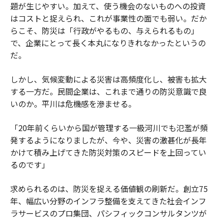
題が生じやすい。加えて、使う機会のないものへの投資
はコストと捉えられ、これが事業性の面でも弱い。だか
らこそ、防災は「行政がやるもの、与えられるもの」
で、企業にとって長く本丸になりきれなかったというの
だ。
しかし、気候変動による災害は高頻度化し、被害も拡大
する一方だ。民間企業は、これまで通りの防災意識で良
いのか。平川は危機感を滲ませる。
「20年前くらいから国が管理する一級河川でも氾濫が頻
発するようになりましたが、今や、災害の激甚化が長年
かけて積み上げてきた防災対策のスピードを上回ってい
るのです」
求められるのは、防災を捉える価値観の刷新だ。創立75
年、幅広い分野のインフラ整備を支えてきた社会インフ
ラサービスのプロ集団、パシフィックコンサルタンツが