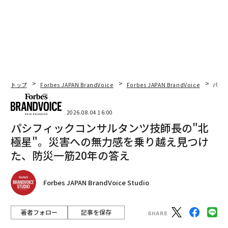
トップ
Forbes JAPAN BrandVoice
Forbes JAPAN BrandVoice
パシ
2026.08.04 16:00
パシフィックコンサルタンツ技師長の"北
極星"。災害への無力感を乗り越え見つけ
た、防災一筋20年の答え
Forbes JAPAN BrandVoice Studio
著者フォロー
記事を保存