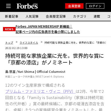
会員登録
ログイン
新着記事
人気記事
会員限定記事
カテゴリ
連載
コ
Forbes JAPAN MEMBERSHIP 新機能｜
NEWS
記事ページ内の広告表示を最小限にしました
トップ
ライフスタイル
持続可能な家族企業に光を。世界的な賞に「京都の漆店
2022.02.19 13:00
持続可能な家族企業に光を。世界的な賞に
「京都の漆店」がノミネート
島 悠里 /Yuri Shima | Official Columnist
米国ニューヨーク州弁護士/WSET Level 4 : Diploma
12のワイン生産家族で構成される
プリムム・ファミリエ・ヴィニ（PFV）
は2月、今年で2
回目となる「Family is Sustainability（家族は持続可能
性の代弁者）」賞の最終候補に、京都の堤淺吉漆店を含
む、卓越した5つの家族経営企業をノミネートした。最