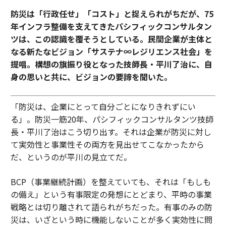
防災は「行政任せ」「コスト」と捉えられがちだが、75
年インフラ整備を支えてきたパシフィックコンサルタン
ツは、この認識を覆そうとしている。民間企業が主体と
なる新たなビジョン「サステナ∞レジリエンス社会」を
提唱。構想の旗振り役となった技師長・平川了治に、自
身の思いと共に、ビジョンの要諦を聞いた。
「防災は、企業にとって自分ごとになりきれずにい
る」。防災一筋20年、パシフィックコンサルタンツ技師
長・平川了治はこう切り出す。それは企業が防災に対し
て実効性と事業性その両方を見出せてこなかったから
だ、というのが平川の見立てだ。
BCP（事業継続計画）を整えていても、それは「もしも
の備え」という有事限定の発想にとどまり、平時の事業
戦略とは切り離されて語られがちだった。有事のみの防
災は、いざという時に機能しないことが多く実効性に問