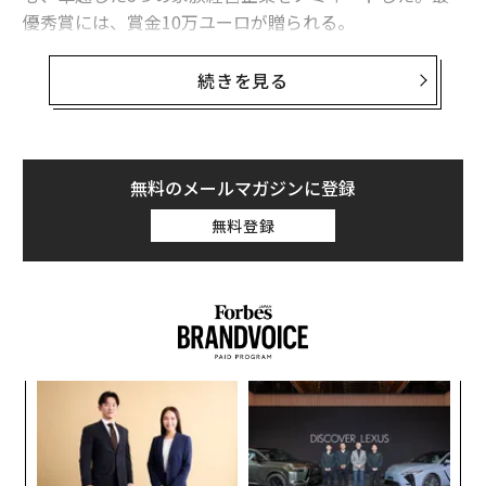
優秀賞には、賞金10万ユーロが贈られる。
PFVは、歴史ある世界屈指の12のワイン生産者が加盟す
続きを見る
る招待制の組織で、メンバーの条件は“家族企業”である
こと。そして、ワインの世界において一級品を実現する
こと、この上ない品質と持続可能性の代名詞となるこ
と、ファミリーの遺産と革新を融合すること、さらに展
無料のメールマガジンに登録
望や情熱において探究心に溢れていることを使命に掲げ
無料登録
ている。
「Family is Sustainability」賞は、自分たちと同じ家族
経営の会社が、素晴らしい伝統や工芸を継承し続け、そ
の上で社会的責任や持続可能性を推進することを目的と
し、分野を問わず世界中から応募された中から、最終的
るか
A
に1社が選ばれる。
、く
顧客
pa
代の
伝
PFV会長で、テヌータ・サン・グイドのPriscilla Incisaは
な
「超
る
次のように述べている。「2022年のPFV賞には、素晴ら