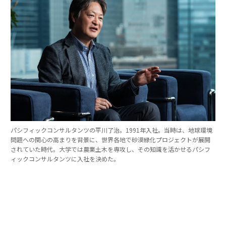
パシフィックコンサルタンツの平川了治。1991年入社。当時は、地球環境
問題への関心の高まりを背景に、世界各地で砂漠緑化プロジェクトが展開
されていた時代。大学では農業土木を専攻し、その知識を活かせるパシフ
ィックコンサルタンツに入社を決めた。
「防災は10点ずつを積み重ねる」。技師長の原
点
これほど広いビジョンを語れる平川とは、いったいどん
な人物なのか。そのキャリアをたどると、日本の防災史