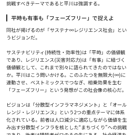
挑戦すべきテーマであると平川は強調する。
平時も有事も「フェーズフリー」で捉えよ
同社が掲げるのが「サステナ∞レジリエンス社会」とい
うビジョンだ。
サステナビリティ(持続性・効率性)は「平時」の価値観
であり、レジリエンス(災害対応力)は「有事」に紐づく
価値観として、これまで別々に語られてきたのではない
か。平川はこう問いかける。このふたつを無限大(∞)に
連動させ、ベストミックスでつなぎ、相乗効果を生む
「フェーズフリー」という発想がこの社会像の核心だ。
ビジョンは「分散型インフラマネジメント」と「オール
レンジ・レジリエンス」という2つの重点テーマに体系
化されている。前者は人口減少に適応しながら価値を生
み出す分散型インフラを核とした“まちづくり”への挑戦
であり、後者は犠牲者ゼロのその先にある、社会経済を