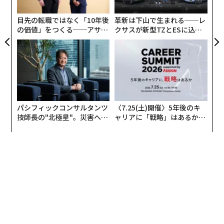
×ウ
モ
しい独立系家族経営企業の応募があり、私たちはその中
目先の転職ではなく「10年後
革新は下山で生まれる──レ
から、PFVが奨励したいと願う卓越性および前向きな価
の価値」をつくる──アサイ
クサスが新型TZとESに込め
値観に焦点を絞りながら、何世代にもわたって家族のプ
ンの長期伴走型支援とは
た「DISCOVER」の哲学
ロジェクトを成功に導いてきた、際立った5社を選択す
ることができました」
パシフィックコンサルタンツ
〈7.25(土)開催〉5年後のキ
技師長の"北極星"。災害への
ャリアに「戦略」はあるか。
無力感を乗り越え見つけた、
トップエグゼクティブのキャ
防災一筋20年の答え
リアに触れる1日│CAREER S
UMMIT 2026