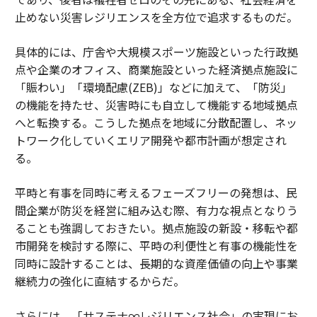
止めない災害レジリエンスを全方位で追求するものだ。
具体的には、庁舎や大規模スポーツ施設といった行政拠
点や企業のオフィス、商業施設といった経済拠点施設に
「賑わい」「環境配慮(ZEB)」などに加えて、「防災」
の機能を持たせ、災害時にも自立して機能する地域拠点
へと転換する。こうした拠点を地域に分散配置し、ネッ
トワーク化していくエリア開発や都市計画が想定され
る。
平時と有事を同時に考えるフェーズフリーの発想は、民
間企業が防災を経営に組み込む際、有力な視点となりう
ることも強調しておきたい。拠点施設の新設・移転や都
市開発を検討する際に、平時の利便性と有事の機能性を
同時に設計することは、長期的な資産価値の向上や事業
継続力の強化に直結するからだ。
さらには、「サステナ∞レジリエンス社会」の実現にお