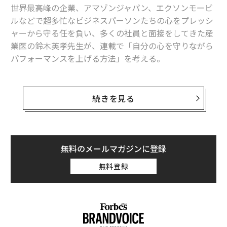
世界最高峰の企業、アマゾンジャパン、エクソンモービ
ルなどで超多忙なビジネスパーソンたちの心をプレッシ
ャーから守る任を負い、多くの社員と面接をしてきた産
業医の鈴木英孝先生が、連載で「自分の心を守りながら
パフォーマンスを上げる方法」を考える。
5回目の今回は、月曜日から長い1週間が始まることの多
いビジネスパーソンが心得ておくべき、「週末の過ごし
続きを見る
方」にまつわる知恵を教えていただいた。
関連記事：
「上司という最大のストレス」にどう向き合うか｜元ア
無料のメールマガジンに登録
マゾン産業医の相談室 #6
無料登録
部下や同僚との関係が原因のストレスとどうつきあうか
｜元アマゾン産業医の相談室 #7
「朝に太陽光を浴びる」ことの大切さ