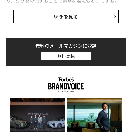
り、ひびを彩色することで豪華な器に変わりもする。
Forbes USではこの古くから伝わる工芸について、パリ
続きを見る
装飾美術館アジアコレクション担当学芸員ベアトリス・
ケットに聞いた。
無料のメールマガジンに登録
──そもそも日本の技術「金継ぎ」とは？
無料登録
漆を用いる修復法は、漆器に慣れ親しむアジア諸国には
古い歴史がある。漆は接着力が強く、耐水性と耐熱性を
備えている。仕上げに金属粉を蒔く目的は修復の形跡を
それとわからせ、破損も器の来歴の一部として受け入れ
るか
伝
て、価値を高めるためでもある。永く愛用すること、古
、く
る
さを重んじることは、その器の重要性を示す手段でもあ
モ
る。たとえば茶の湯では、亭主は金継ぎした古い茶碗で
〜
織
もてなして客に敬意を表わす。装飾美術館には金継ぎの
う