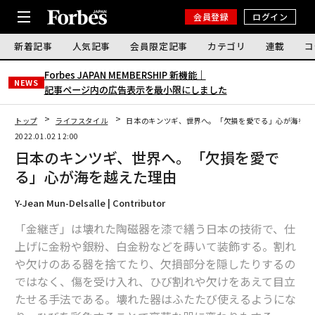
会員登録
ログイン
新着記事
人気記事
会員限定記事
カテゴリ
連載
コ
Forbes JAPAN MEMBERSHIP 新機能｜
NEWS
記事ページ内の広告表示を最小限にしました
トップ
ライフスタイル
日本のキンツギ、世界へ。「欠損を愛でる」心が海を越
2022.01.02 12:00
日本のキンツギ、世界へ。「欠損を愛で
る」心が海を越えた理由
Y-Jean Mun-Delsalle | Contributor
「金継ぎ」は壊れた陶磁器を漆で繕う日本の技術で、仕
上げに金粉や銀粉、白金粉などを蒔いて装飾する。割れ
や欠けのある器を捨てたり、欠損部分を隠したりするの
ではなく、傷を受け入れ、ひび割れや欠けをあえて目立
たせる手法である。壊れた器はふたたび使えるようにな