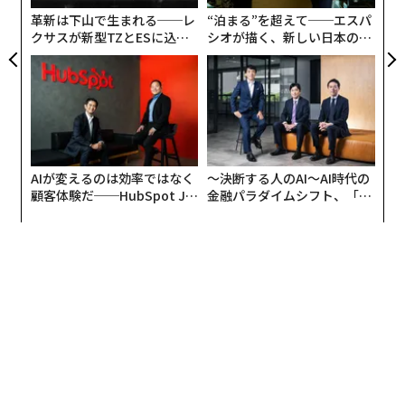
優れた例が展示されている。
T
革新は下山で生まれる──レ
“泊まる”を超えて──エスパ
クサスが新型TZとESに込め
シオが描く、新しい日本のラ
た「DISCOVER」の哲学
グジュアリー（前編）
AIが変えるのは効率ではなく
〜決断する人のAI〜AI時代の
顧客体験だ──HubSpot Ja
金融パラダイムシフト、「超
panが語る「Grow Better」
個別化」の核心 【MUFG×ウ
な組織のつくり方
ェルスナビ×PwC】