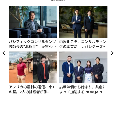
キ
〜
か。
金
コロナ禍でテレワークが長期間続いていますが、皆さま
キャ
個
はいかがお過ごしでしょうか。テレワークでは、オフィ
革
R S
ェ
ス出社時と同じアウトプットを期待することは難しいと
ク
た「
感じている人も少なくないと思います。テレワークのメ
リットを共有しつつ、そのデメリットを受け入れなが
パシフィックコンサルタンツ
内製化こそ、コンサルティン
技師長の"北極星"。災害への
グの本質だ レバレジーズが
ら、チーム全体で成果を上げるための方策を考えること
無力感を乗り越え見つけた、
実践する、次世代ファームの
が大切です。「変化に柔軟」であることがテレワーク成
防災一筋20年の答え
全貌
功への近道であると感じています。
さて、テレワークをされている人からは、「今日は一回
も外出しなかった」とか「今日は一日中家にいた」など
の声を聞きます。その中で、睡眠の質の低下を訴える人
アフリカの農村の通信、小1
挑戦は個から始まり、共創に
の壁。2人の挑戦者が手にし
よって加速する NORQAIN JA
が少なくないことがわかりました。今回はテレワークと
た「次なる武器」
PAN 特別座談会
睡眠の関係を中心に、「日曜の夜を平常心で過ごす」た
めのヒントを解説します。