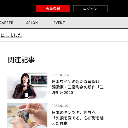
会員登録
ログイン
CAREER
SALON
EVENT
限にしました
関連記事
2022.01.16
日本ワインの新たな幕開け
醸造家・三澤彩奈の新作「三
澤甲州2020」
2022.01.02
日本のキンツギ、世界へ。
「欠損を愛でる」心が海を越
えた理由