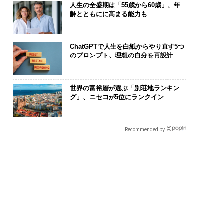
人生の全盛期は「55歳から60歳」、年
齢とともにに高まる能力も
ChatGPTで人生を白紙からやり直す5つ
のプロンプト、理想の自分を再設計
世界の富裕層が選ぶ「別荘地ランキン
グ」、ニセコが5位にランクイン
Recommended by