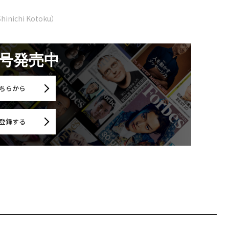
ichi Kotoku）
月号発売中
ちらから
登録する