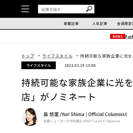
新着記事
人気記事
会員限定
Fo
NEWS
トップ
ライフスタイル
持続可能な家族企業に光を
ライフスタイル
2022.02.19 13:00
持続可能な家族企業に光
店」がノミネート
島 悠里 /Yuri Shima | Official Columnist
米国ニューヨーク州弁護士/WSET Level 4 : Diploma