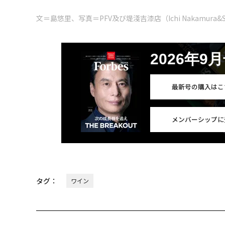
文＝島悠里、写真＝PFV及び堤淺吉漆店（Ichi Nakamura&Shin
2026年9
最新号の購入はこ
メンバーシップに
タグ：
ワイン