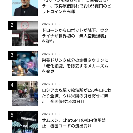
ラー、取得原価割れで約165億円のビ
ットコインを売却
2026.08.05
ドローンからロボットが降下、ウク
ライナが世界初の「無人空挺強襲」
を遂行
2026.08.06
栄養ドリンク成分の定番タウリンに
「老化細胞」を除去するメカニズム
を発見
2026.08.05
ロシアの攻撃で給油所が150キロにわ
たり全滅、ウは米国の引き寄せに奔
走 全面侵攻1623日目
2023.05.03
サムスン、ChatGPTの社内使用禁
止 機密コードの流出受け