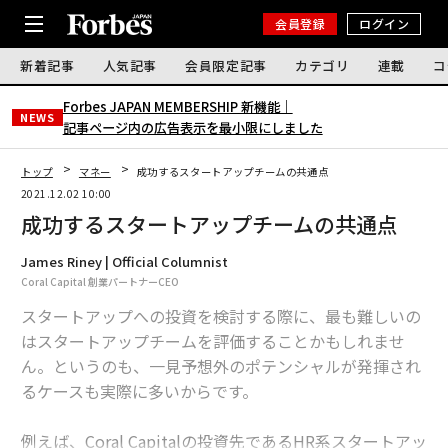
会員登録
ログイン
新着記事
人気記事
会員限定記事
カテゴリ
連載
コ
Forbes JAPAN MEMBERSHIP 新機能｜
NEWS
記事ページ内の広告表示を最小限にしました
トップ
マネー
成功するスタートアップチームの共通点
2021.12.02 10:00
成功するスタートアップチームの共通点
James Riney | Official Columnist
Coral Capital 創業パートナーCEO
スタートアップへの投資を検討する際に、最も難しいの
はスタートアップチームを評価することかもしれませ
ん。というのも、一見予想外のポテンシャルが発揮され
るケースも実際に多いからです。
例えば、Coral Capitalの投資先であるHR系スタートアッ