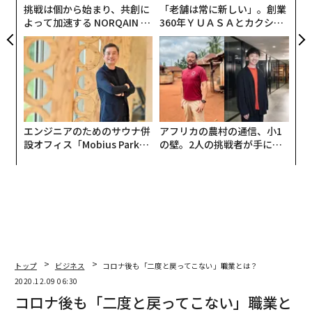
挑戦は個から始まり、共創に
「老舗は常に新しい」。創業
ンシャルを正しく評価できないのです。
よって加速する NORQAIN JA
360年ＹＵＡＳＡとカクシン
PAN 特別座談会
CEO田尻望が語る、AIを超え
そのため、スタートアップを評価する際には、そのスタ
る人の価値
ートアップを成長させるのに何が最も必要か見極めた上
で、ほかでもない、その創業チームがそれを実現するの
に、どう有利なポジションにいるのかを見るようにして
います。
エンジニアのためのサウナ併
アフリカの農村の通信、小1
設オフィス「Mobius Park」
の壁。2人の挑戦者が手にし
例えば、高い技術力やB向け営業力が求められるプロダ
がオープン──タマディック
た「次なる武器」
クトを開発している場合、その2つの条件を満たす人材
が健康経営を徹底する理由
がチームにいるかどうか確認します。ただし、この場合
の「営業力」とは、必ずしも経験の有無に直結している
わけではありません。経験はなくとも、天性のセールス
パーソンとしての資質を備えたメンバーがチームにいる
場合もあります。
トップ
ビジネス
コロナ後も「二度と戻ってこない」職業とは？
2020.12.09 06:30
C向けプロダクトの場合、GoogleやFacebookなどを見
コロナ後も「二度と戻ってこない」職業と
てみると、最初の頃はそれほど営業力が必要とされてい