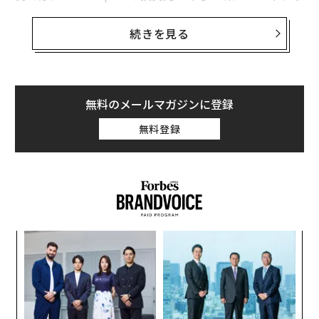
プのSmartHRの創業者たちも、人事系のバックグラウン
ドもなければ、学歴がすごいわけでも、有名企業に勤め
続きを見る
た経験があるわけでもありませんでした。世界有数の決
済サービス企業であるStripeの創業者たちも、金融サー
ビスの経験ゼロからスタートしています。Elon Musk氏
だって、NASAや自動車メーカーで働いたことはありませ
無料のメールマガジンに登録
ん。
無料登録
一方で、Marc Benioff氏はSalesforceを立ち上げる前にO
racleで13年間働き、営業やマーケティング、プロダクト
開発を経験しています。Eric Yuan氏も、Zoomを創業す
る以前は、WebExで初期の頃から社員として勤め、同社
が買収されたあとは買収元のCiscoで経験を積んでいま
キ
“
す。
か。
オ
キャ
ジ
革
成功する起業家は、関連分野の華々しい経験やキャリア
R S
ク
を持っている場合もあれば、そうではない場合もあると
た「
いうことです。バックグラウンドだけではチームのポテ