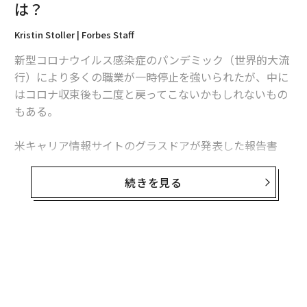
は？
ませんでした。
Kristin Stoller | Forbes Staff
Googleで必要だったのはエンジニアとしての非常に高い
新型コロナウイルス感染症のパンデミック（世界的大流
技術力で、同社の創業者であるSergeyもLarryも自らそ
行）により多くの職業が一時停止を強いられたが、中に
のスキルを有しているだけでなく、スタンフォード大学
はコロナ収束後も二度と戻ってこないかもしれないもの
での人脈を活かして優秀なエンジニアを集められるとい
もある。
う強みを持っていました。
米キャリア情報サイトのグラスドアが発表した報告書
同様に、FacebookのZuckerberg氏も、ハーバードなど
「Workplace Trends 2021（職場のトレンド 2021）」
の大学から人材を集められる点で有利でした。
によると、緊急性がなく、コロナ収束後まで延期できる
続きを見る
選択的医療分野での求人広告は激減。最も影響を受けた
両社とも、セールスパーソンは後から採用しています。
職業は聴覚専門医（オーディオロジスト）で、グラスド
まずは強力なプロダクトや、強固なエンジニアカルチャ
ア上の求人は70％減った。
ーを作り上げ、改善し続けるための基盤を整えることが
重要だったのです。
米国聴覚学会（AAA）のアンジェラ・シュープ会長は、
聴覚専門医が長期の一時帰休を言い渡されたり、開業し
一方で、直感に反するようですが、実はディープテック
ていたクリニックを閉じて早期引退したりしたとの話を
系は非常に高い営業マインドが必要とされる分野の1つ