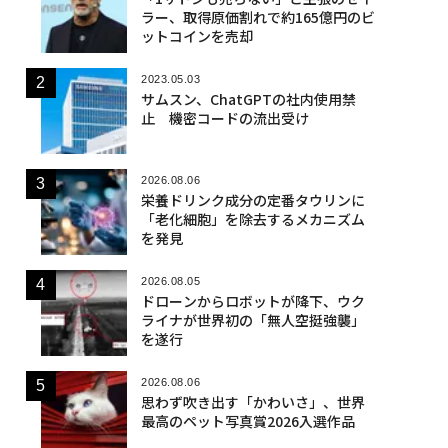
ラー、取得原価割れで約165億円のビ
ットコインを売却
2023.05.03
サムスン、ChatGPTの社内使用禁
止 機密コードの流出受け
2026.08.06
栄養ドリンク成分の定番タウリンに
「老化細胞」を除去するメカニズム
を発見
2026.08.05
ドローンからロボットが降下、ウク
ライナが世界初の「無人空挺強襲」
を遂行
2026.08.06
思わず吹き出す「かわいさ」、世界
最高のペット写真賞2026入選作品