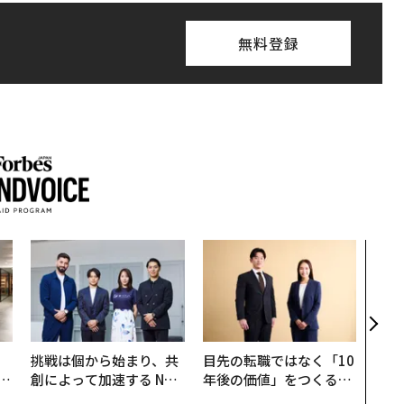
無料登録
なぜ
術”
変え
月島
ショ
、
挑戦は個から始まり、共
目先の転職ではなく「10
が
創によって加速する NOR
年後の価値」をつくる─
」
QAIN JAPAN 特別座談会
─アサインの長期伴走型