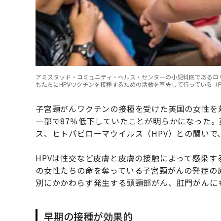
アミスタッド・コミュニティ・ヘルス・センターの小児科医であるロ
もたちにHPVワクチンを接種するための活動を率先して行っている（Photo by Matthew
子宮頸がんワクチンの接種を受けた英国の女性を
一部で87％低下していたことが明らかになった
ス、ヒトパピローマウイルス（HPV）との闘いで
HPVは性交など皮膚と皮膚の接触によって感染
の女性たちの命を奪っている子宮頸がんの発症の
別にかかわらず発生する頭頸部がん、肛門がんに
早期の接種が効果的