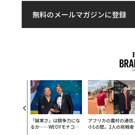
無料のメールマガジンに登録
「誠実さ」は競争力にな
アフリカの農村の通信
るか──WEOYモナコで
小1の壁。2人の挑戦者
見た、くら寿司の経営哲
手にした「次なる武器