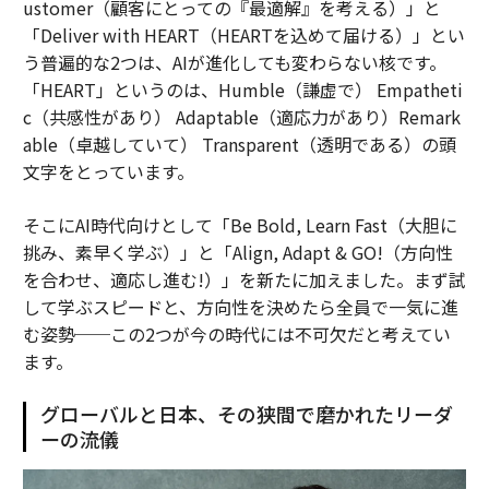
ustomer（顧客にとっての『最適解』を考える）」と
「Deliver with HEART（HEARTを込めて届ける）」とい
う普遍的な2つは、AIが進化しても変わらない核です。
「HEART」というのは、Humble（謙虚で） Empatheti
c（共感性があり） Adaptable（適応力があり）Remark
able（卓越していて） Transparent（透明である）の頭
文字をとっています。
そこにAI時代向けとして「Be Bold, Learn Fast（大胆に
挑み、素早く学ぶ）」と「Align, Adapt & GO!（方向性
を合わせ、適応し進む!）」を新たに加えました。まず試
して学ぶスピードと、方向性を決めたら全員で一気に進
む姿勢──この2つが今の時代には不可欠だと考えてい
ます。
グローバルと日本、その狭間で磨かれたリーダ
ーの流儀