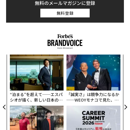
無料のメールマガジンに登録
無料登録
なく
目
Ja
の
er」
ン
義す
な
むス
術
た
ア
“泊まる”を超えて──エスパ
「誠実さ」は競争力になるか
シオが描く、新しい日本のラ
──WEOYモナコで見た、く
グジュアリー（前編）
ら寿司の経営哲学