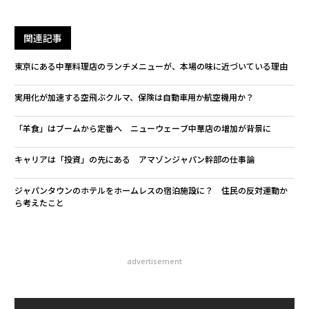
関連記事
東京にある中華料理店のランチメニューが、本場の味に近づいている理由
実用化が加速する空飛ぶクルマ、保険は自動車用か航空機用か？
「羊食」はブームから定番へ ニューウェーブ中華店の増加が背景に
キャリアは「投資」の先にある アマゾンジャパン幹部の仕事論
ジャパンタウンのホテルをホームレスの宿泊施設に？ 住民の反対運動か
ら考えたこと
advertisement