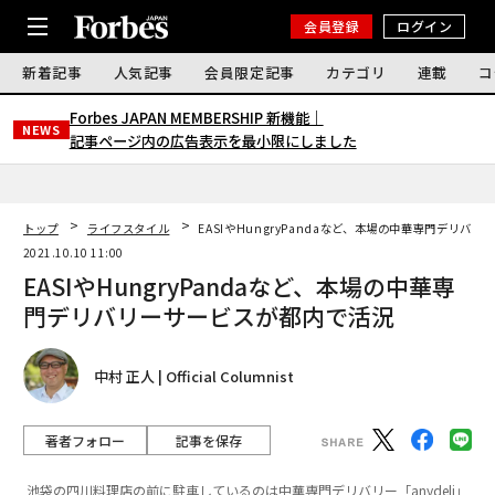
会員登録
ログイン
新着記事
人気記事
会員限定記事
カテゴリ
連載
コ
Forbes JAPAN MEMBERSHIP 新機能｜
NEWS
記事ページ内の広告表示を最小限にしました
トップ
ライフスタイル
EASIやHungryPandaなど、本場の中華専門デリバ
2021.10.10 11:00
EASIやHungryPandaなど、本場の中華専
門デリバリーサービスが都内で活況
中村 正人 | Official Columnist
著者フォロー
記事を保存
池袋の四川料理店の前に駐車しているのは中華専門デリバリー「anydeli」