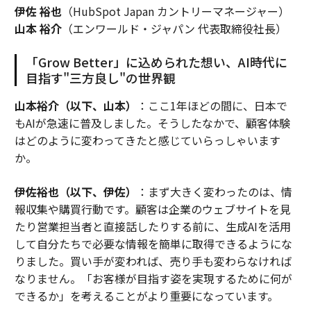
伊佐 裕也
（HubSpot Japan カントリーマネージャー）
山本 裕介
（エンワールド・ジャパン 代表取締役社長）
「Grow Better」に込められた想い、AI時代に
目指す"三方良し"の世界観
山本裕介（以下、山本）
：ここ1年ほどの間に、日本で
もAIが急速に普及しました。そうしたなかで、顧客体験
はどのように変わってきたと感じていらっしゃいます
か。
伊佐裕也（以下、伊佐）
：まず大きく変わったのは、情
報収集や購買行動です。顧客は企業のウェブサイトを見
たり営業担当者と直接話したりする前に、生成AIを活用
して自分たちで必要な情報を簡単に取得できるようにな
りました。買い手が変われば、売り手も変わらなければ
なりません。「お客様が目指す姿を実現するために何が
できるか」を考えることがより重要になっています。