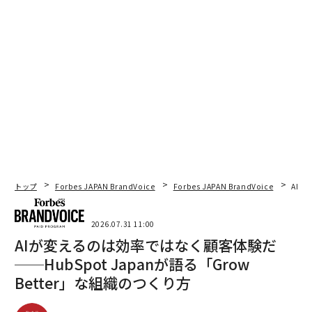
トップ
Forbes JAPAN BrandVoice
Forbes JAPAN BrandVoice
AIが
2026.07.31 11:00
AIが変えるのは効率ではなく顧客体験だ
──HubSpot Japanが語る「Grow
Better」な組織のつくり方