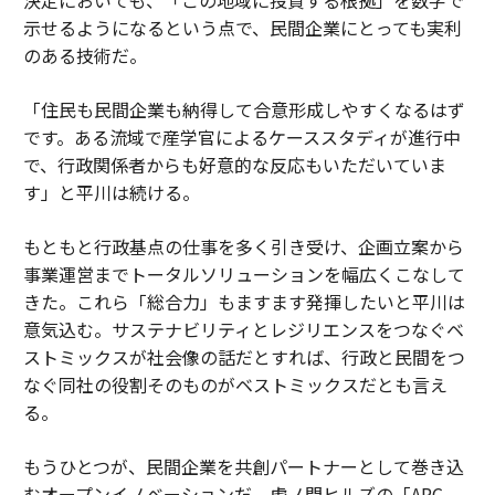
示せるようになるという点で、民間企業にとっても実利
のある技術だ。
「住民も民間企業も納得して合意形成しやすくなるはず
です。ある流域で産学官によるケーススタディが進行中
で、行政関係者からも好意的な反応もいただいていま
す」と平川は続ける。
もともと行政基点の仕事を多く引き受け、企画立案から
事業運営までトータルソリューションを幅広くこなして
きた。これら「総合力」もますます発揮したいと平川は
意気込む。サステナビリティとレジリエンスをつなぐベ
ストミックスが社会像の話だとすれば、行政と民間をつ
なぐ同社の役割そのものがベストミックスだとも言え
る。
もうひとつが、民間企業を共創パートナーとして巻き込
むオープンイノベーションだ。虎ノ門ヒルズの「ARC