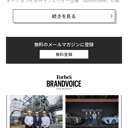
メーション化を行うノルウェー企業「AutoStore」の株
式の40％を28億ドル（約3050億円）で取得すると発表
した。AutoStoreによると、ソフトバンクは同社の企業
続きを見る
価値を77億ドルと評価したという。
ソフトバンクは、AutoStoreのグローバルな拡大を、特
にアジア太平洋地域に重点を置いて加速させていくとい
無料のメールマガジンに登録
う。
無料登録
代の
エ
「超
設オ
×ウ
が
なく
ア
が
Ja
の
er」
た