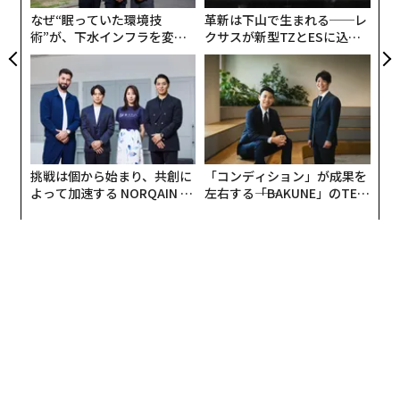
なぜ“眠っていた環境技
革新は下山で生まれる──レ
術”が、下水インフラを変え
クサスが新型TZとESに込め
たのか──産総研×月島JFE
た「DISCOVER」の哲学
アクアソリューションの10年
挑戦は個から始まり、共創に
「コンディション」が成果を
よって加速する NORQAIN JA
左右する――「BAKUNE」のTEN
PAN 特別座談会
TIALが支える「挑戦者の明
日」
編集＝上田裕資