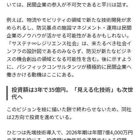
いては、民間企業の参入が不可欠であると平川は話す。
例えば、物流やモビリティの領域で新たな技術開発が求
められるし、防災基点の施設マネジメント・運用は民間
企業のノウハウが活かせる可能性があるかもしれない。
「サステナ∞レジリエンス社会」は、来たるべき社会イ
ンフラの設計図であるのみならず、防災が新たなビジネ
スの機会創出の領域となる可能性を含む。後に示すよう
に、パシフィックコンサルタンツが積極的に民間企業へ
働きかける動機はここにある。
投資額は3年で35億円。「見える化技術」も次世
代へ
このビジョンを絵に描いた餅で終わらせないため、同社
は2方向で投資を進めている。
ひとつは先端技術導入で、2026年期は年間7億4,000万円
の予算を投じる。投資額は数年前の予算のおよそ倍額