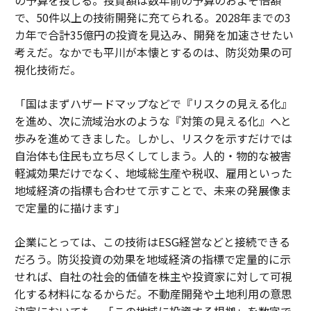
で、50件以上の技術開発に充てられる。2028年までの3
カ年で合計35億円の投資を見込み、開発を加速させたい
考えだ。なかでも平川が本懐とするのは、防災効果の可
視化技術だ。
「国はまずハザードマップなどで『リスクの見える化』
を進め、次に流域治水のような『対策の見える化』へと
歩みを進めてきました。しかし、リスクを示すだけでは
自治体も住民も立ち尽くしてしまう。人的・物的な被害
軽減効果だけでなく、地域総生産や税収、雇用といった
地域経済の指標も合わせて示すことで、未来の発展像ま
で定量的に描けます」
企業にとっては、この技術はESG経営などと接続できる
だろう。防災投資の効果を地域経済の指標で定量的に示
せれば、自社の社会的価値を株主や投資家に対して可視
化する材料になるからだ。不動産開発や土地利用の意思
決定においても、「この地域に投資する根拠」を数字で