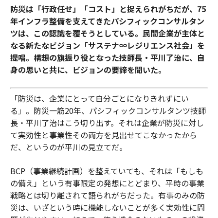
防災は「行政任せ」「コスト」と捉えられがちだが、75
年インフラ整備を支えてきたパシフィックコンサルタン
ツは、この認識を覆そうとしている。民間企業が主体と
なる新たなビジョン「サステナ∞レジリエンス社会」を
提唱。構想の旗振り役となった技師長・平川了治に、自
身の思いと共に、ビジョンの要諦を聞いた。
「防災は、企業にとって自分ごとになりきれずにい
る」。防災一筋20年、パシフィックコンサルタンツ技師
長・平川了治はこう切り出す。それは企業が防災に対し
て実効性と事業性その両方を見出せてこなかったから
だ、というのが平川の見立てだ。
BCP（事業継続計画）を整えていても、それは「もしも
の備え」という有事限定の発想にとどまり、平時の事業
戦略とは切り離されて語られがちだった。有事のみの防
災は、いざという時に機能しないことが多く実効性に問