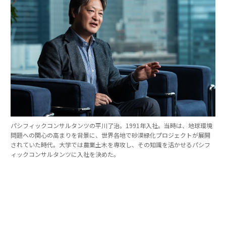
パシフィックコンサルタンツの平川了治。1991年入社。当時は、地球環境
問題への関心の高まりを背景に、世界各地で砂漠緑化プロジェクトが展開
されていた時代。大学では農業土木を専攻し、その知識を活かせるパシフ
ィックコンサルタンツに入社を決めた。
「防災は10点ずつを積み重ねる」。技師長の原
点
これほど広いビジョンを語れる平川とは、いったいどん
な人物なのか。そのキャリアをたどると、日本の防災史