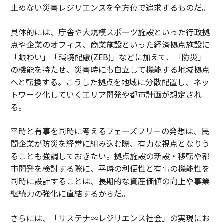
止めない災害レジリエンスを全方位で追求するものだ。
具体的には、庁舎や大規模スポーツ施設といった行政拠
点や企業のオフィス、商業施設といった経済拠点施設に
「賑わい」「環境配慮(ZEB)」などに加えて、「防災」
の機能を持たせ、災害時にも自立して機能する地域拠点
へと転換する。こうした拠点を地域に分散配置し、ネッ
トワーク化していくエリア開発や都市計画が想定され
る。
平時と有事を同時に考えるフェーズフリーの発想は、民
間企業が防災を経営に組み込む際、有力な視点となりう
ることも強調しておきたい。拠点施設の新設・移転や都
市開発を検討する際に、平時の利便性と有事の機能性を
同時に設計することは、長期的な資産価値の向上や事業
継続力の強化に直結するからだ。
さらには、「サステナ∞レジリエンス社会」の実現にお