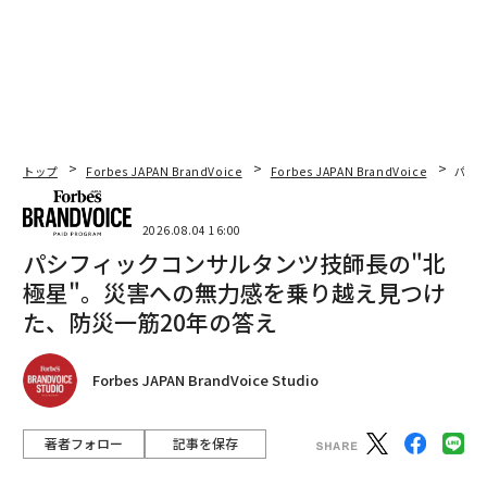
トップ
Forbes JAPAN BrandVoice
Forbes JAPAN BrandVoice
パシ
2026.08.04 16:00
パシフィックコンサルタンツ技師長の"北
極星"。災害への無力感を乗り越え見つけ
た、防災一筋20年の答え
Forbes JAPAN BrandVoice Studio
著者フォロー
記事を保存