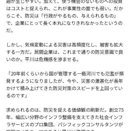
題が生じやすい。加えて、使う機会のないものへの投資
はコストと捉えられ、これが事業性の面でも弱い。だか
らこそ、防災は「行政がやるもの、与えられるもの」
で、企業にとって長く本丸になりきれなかったというの
だ。
しかし、気候変動による災害は高頻度化し、被害も拡大
する一方だ。民間企業は、これまで通りの防災意識で良
いのか。平川は危機感を滲ませる。
「20年前くらいから国が管理する一級河川でも氾濫が頻
発するようになりましたが、今や、災害の激甚化が長年
かけて積み上げてきた防災対策のスピードを上回ってい
るのです」
求められるのは、防災を捉える価値観の刷新だ。創立75
年、幅広い分野のインフラ整備を支えてきた社会インフ
ラサービスのプロ集団、パシフィックコンサルタンツが