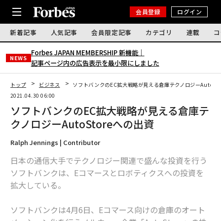
会員登録
ログイン
新着記事
人気記事
会員限定記事
カテゴリ
連載
コ
Forbes JAPAN MEMBERSHIP 新機能｜
NEWS
記事ページ内の広告表示を最小限にしました
トップ
ビジネス
ソフトバンクのEC拡大戦略が見える倉庫テクノロジーAutoSt
2021.04.30 06:00
ソフトバンクのEC拡大戦略が見える倉庫テ
クノロジーAutoStoreへの出資
Ralph Jennings | Contributor
日本の通信大手でテクノロジー関連で盛んな投資を行う
ソフトバンクは、Eコマースとロボティクスへの投資を
拡大している。
ソフトバンクは4月6日、Eコマース向けの倉庫のオート