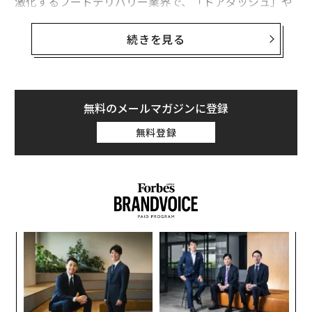
激化するフードデリバリー業界で、「ドアダッシュ」や
「ポストメイツ」、「インスタカート」という大きなラ
イバル企業を相手に戦いに挑もうとしている。
続きを見る
発表によると、ゴーパフは今回のラウンドで評価額が89
億ドルとなり、2020年10月の評価額39億ドルと比べて2
倍以上に達した。創業8年目の同社が調達した資金はこ
無料のメールマガジンに登録
れで、累計25億ドルほどになる。
無料登録
目
変え
の
FE
ン
エ
0年
設オ
が