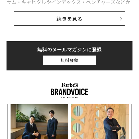
サム・キャピタルやインデックス・ベンチャーズなどか
ら2000万ドル（約21億7000万円）のシード資金を調達
していた。同社は現在、ロンドンのサウスケンジントン
続きを見る
やフラム、ハックニーとさらに2つの地域でのサービス
開始に向けた準備を進めている。
Dijaでは約50人のライダーたちが電動バイクやモペット
無料のメールマガジンに登録
に乗り、戦略的に配置された店舗ネットワークから配送
無料登録
を行おうとしている。
代の
内
「超
グ
×ウ
実
伝
全
る
モ