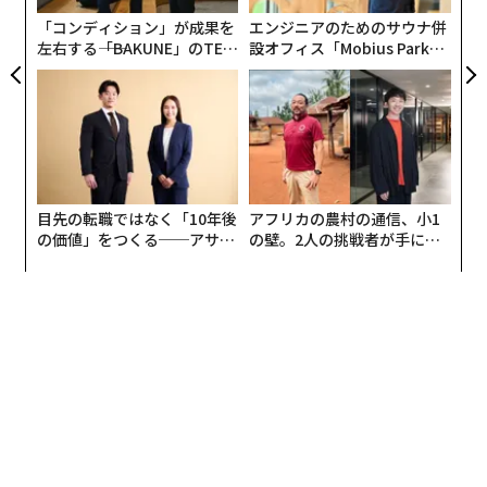
「コンディション」が成果を
エンジニアのためのサウナ併
左右する――「BAKUNE」のTEN
設オフィス「Mobius Park」
TIALが支える「挑戦者の明
がオープン──タマディック
日」
が健康経営を徹底する理由
目先の転職ではなく「10年後
アフリカの農村の通信、小1
の価値」をつくる──アサイ
の壁。2人の挑戦者が手にし
ンの長期伴走型支援とは
た「次なる武器」
編集＝上田裕資