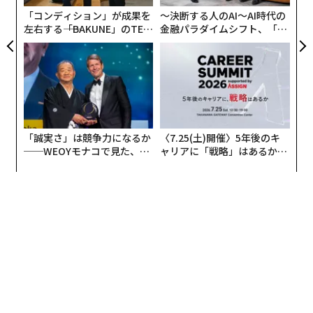
が
「コンディション」が成果を
〜決断する人のAI〜AI時代の
左右する――「BAKUNE」のTEN
金融パラダイムシフト、「超
TIALが支える「挑戦者の明
個別化」の核心 【MUFG×ウ
日」
ェルスナビ×PwC】
「誠実さ」は競争力になるか
〈7.25(土)開催〉5年後のキ
──WEOYモナコで見た、く
ャリアに「戦略」はあるか。
ら寿司の経営哲学
トップエグゼクティブのキャ
リアに触れる1日│CAREER S
UMMIT 2026
翻訳＝遠藤康子/ガリレオ