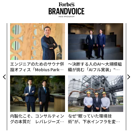
ンツ
〜
への
金
た、
個
義す
挑
ェ
むス
よっ
PA
エンジニアのためのサウナ併
〜決断する人のAI〜大規模組
設オフィス「Mobius Park」
織が挑む「AIフル実装」“使
がオープン──タマディック
う”企業から“動く”企業へ【N
が健康経営を徹底する理由
TTドコモビジネス×PwC】
内製化こそ、コンサルティン
なぜ“眠っていた環境技
グの本質だ レバレジーズが
術”が、下水インフラを変え
実践する、次世代ファームの
たのか──産総研×月島JFE
全貌
アクアソリューションの10年