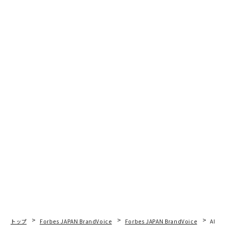
トップ
Forbes JAPAN BrandVoice
Forbes JAPAN BrandVoice
AIが