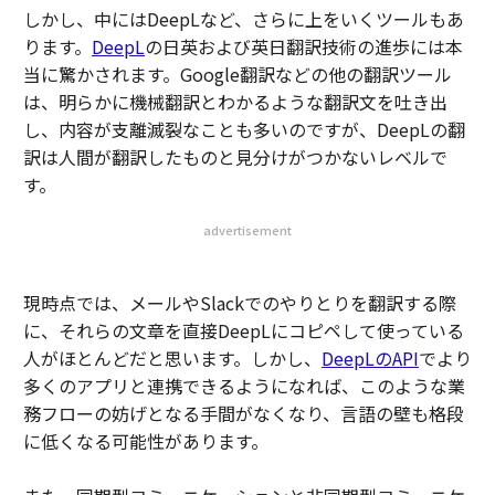
しかし、中にはDeepLなど、さらに上をいくツールもあ
ります。
DeepL
の日英および英日翻訳技術の進歩には本
当に驚かされます。Google翻訳などの他の翻訳ツール
は、明らかに機械翻訳とわかるような翻訳文を吐き出
し、内容が支離滅裂なことも多いのですが、DeepLの翻
訳は人間が翻訳したものと見分けがつかないレベルで
す。
advertisement
現時点では、メールやSlackでのやりとりを翻訳する際
に、それらの文章を直接DeepLにコピペして使っている
人がほとんどだと思います。しかし、
DeepLのAPI
でより
多くのアプリと連携できるようになれば、このような業
務フローの妨げとなる手間がなくなり、言語の壁も格段
に低くなる可能性があります。