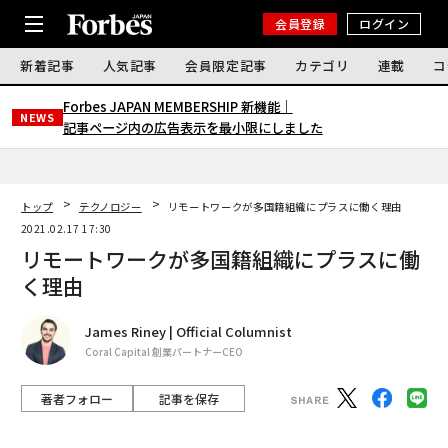
会員登録
ログイン
新着記事
人気記事
会員限定記事
カテゴリ
連載
コ
Forbes JAPAN MEMBERSHIP 新機能｜
NEWS
記事ページ内の広告表示を最小限にしました
トップ
テクノロジー
リモートワークが多国籍組織にプラスに働く理由
2021.02.17 17:30
リモートワークが多国籍組織にプラスに働
く理由
James Riney | Official Columnist
Coral Capital 創業パートナーCEO
著者フォロー
記事を保存