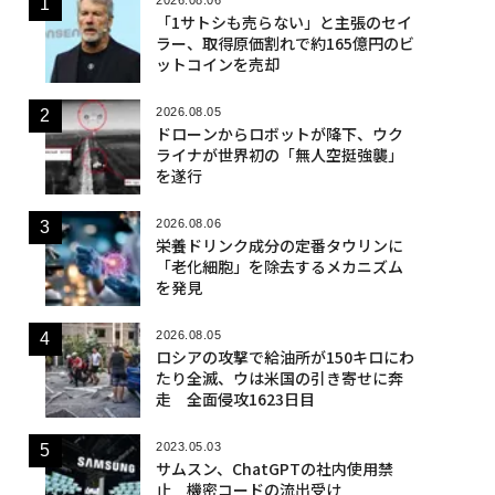
「1サトシも売らない」と主張のセイ
ラー、取得原価割れで約165億円のビ
ットコインを売却
2026.08.05
ドローンからロボットが降下、ウク
ライナが世界初の「無人空挺強襲」
を遂行
2026.08.06
栄養ドリンク成分の定番タウリンに
「老化細胞」を除去するメカニズム
を発見
2026.08.05
ロシアの攻撃で給油所が150キロにわ
たり全滅、ウは米国の引き寄せに奔
走 全面侵攻1623日目
2023.05.03
サムスン、ChatGPTの社内使用禁
止 機密コードの流出受け