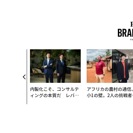
のは効率では
だ──Hub
anが語る「Gr
r」な組織のつ
内製化こそ、コンサルテ
アフリカの農村の通信
ィングの本質だ レバレ
小1の壁。2人の挑戦者
ジーズが実践する、次世
手にした「次なる武器
代ファームの全貌