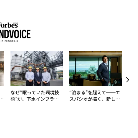
〜決
代の
ト、
【M
×P
、
なぜ“眠っていた環境技
“泊まる”を超えて──エ
が
術”が、下水インフラを
スパシオが描く、新しい
」
変えたのか──産総研×
日本のラグジュアリー
月島JFEアクアソリュー
（前編）
ションの10年