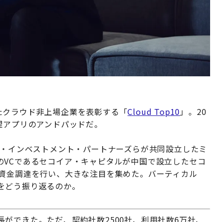
優れたクラウド非上場企業を表彰する「
Cloud Top10
」。20
理アプリのアンドパッドだ。
ド・インベストメント・パートナーズらが共同設立したミ
のVCであるセコイア・キャピタルが中国で設立したセコ
の資金調達を行い、大きな注目を集めた。バーティカル
をどう振り返るのか。
ができた。ただ、契約社数2500社、利用社数6万社、