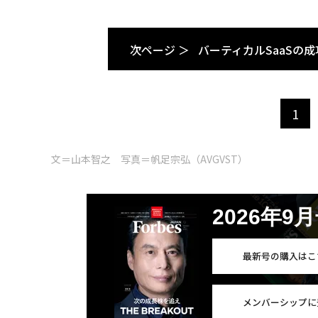
次ページ ＞
バーティカルSaaSの
1
文＝山本智之 写真＝帆足宗弘（AVGVST）
2026年9
最新号の購入はこ
メンバーシップに